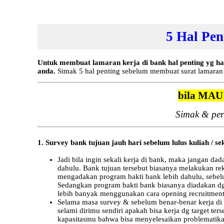
5 Hal Pe
Untuk membuat lamaran kerja di bank hal penting yg har
anda.
Simak 5 hal penting sebelum membuat surat lamaran ke
bila MA
Simak & per
1. Survey bank tujuan jauh hari sebelum lulus kuliah / se
Jadi bila ingin sekali kerja di bank, maka jangan d
dahulu. Bank tujuan tersebut biasanya melakukan re
mengadakan program bakti bank lebih dahulu, sebelu
Sedangkan program bakti bank biasanya diadakan dg j
lebih banyak menggunakan cara opening recruitment, 
Selama masa survey & sebelum benar-benar kerja di b
selami dirimu sendiri apakah bisa kerja dg target te
kapasitasmu bahwa bisa menyelesaikan problematika te