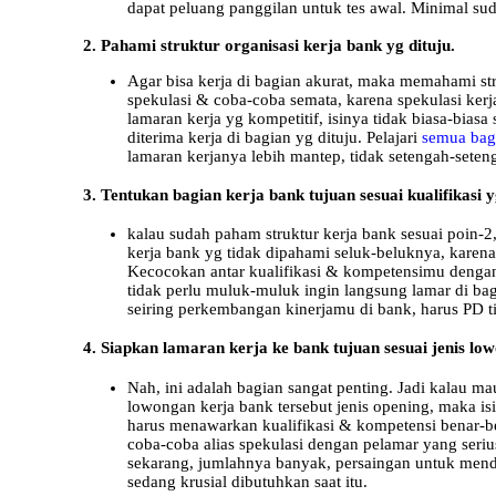
dapat peluang panggilan untuk tes awal. Minimal sud
2. Pahami struktur organisasi kerja bank yg dituju.
Agar bisa kerja di bagian akurat, maka memahami stru
spekulasi & coba-coba semata, karena spekulasi kerja 
lamaran kerja yg kompetitif, isinya tidak biasa-bia
diterima kerja di bagian yg dituju. Pelajari
semua bag
lamaran kerjanya lebih mantep, tidak setengah-seten
3. Tentukan bagian kerja bank tujuan sesuai kualifikasi yg
kalau sudah paham struktur kerja bank sesuai poin-2,
kerja bank yg tidak dipahami seluk-beluknya, karena p
Kecocokan antar kualifikasi & kompetensimu dengan 
tidak perlu muluk-muluk ingin langsung lamar di bagi
seiring perkembangan kinerjamu di bank, harus PD tid
4. Siapkan lamaran kerja ke bank tujuan sesuai jenis lo
Nah, ini adalah bagian sangat penting. Jadi kalau m
lowongan kerja bank tersebut jenis opening, maka is
harus menawarkan kualifikasi & kompetensi benar-ben
coba-coba alias spekulasi dengan pelamar yang seri
sekarang, jumlahnya banyak, persaingan untuk mendap
sedang krusial dibutuhkan saat itu.