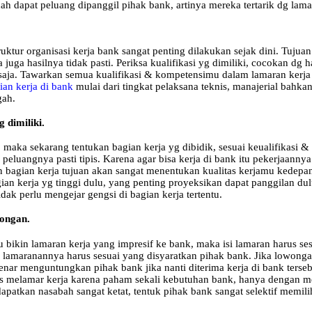
ah dapat peluang dipanggil pihak bank, artinya mereka tertarik dg lam
ktur organisasi kerja bank sangat penting dilakukan sejak dini. Tujuan 
juga hasilnya tidak pasti. Periksa kualifikasi yg dimiliki, cocokan dg 
sa saja. Tawarkan semua kualifikasi & kompetensimu dalam lamaran ker
ian kerja di bank
mulai dari tingkat pelaksana teknis, manajerial bahk
gah.
 dimiliki.
 maka sekarang tentukan bagian kerja yg dibidik, sesuai keualifikasi 
eluangnya pasti tipis. Karena agar bisa kerja di bank itu pekerjaannya 
bagian kerja tujuan akan sangat menentukan kualitas kerjamu kedepan
an kerja yg tinggi dulu, yang penting proyeksikan dapat panggilan dulu
ak perlu mengejar gengsi di bagian kerja tertentu.
wongan.
au bikin lamaran kerja yang impresif ke bank, maka isi lamaran harus s
i lamaranannya harus sesuai yang disyaratkan pihak bank. Jika lowonga
ar menguntungkan pihak bank jika nanti diterima kerja di bank tersebu
us melamar kerja karena paham sekali kebutuhan bank, hanya dengan me
atkan nasabah sangat ketat, tentuk pihak bank sangat selektif memili