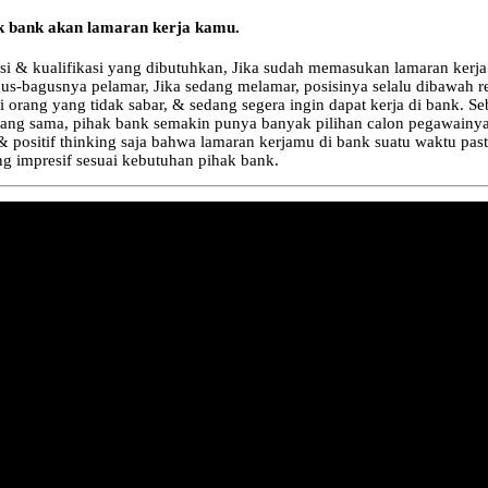
ak bank akan lamaran kerja kamu.
i & kualifikasi yang dibutuhkan, Jika sudah memasukan lamaran kerja
s-bagusnya pelamar, Jika sedang melamar, posisinya selalu dibawah rekr
orang yang tidak sabar, & sedang segera ingin dapat kerja di bank. Seb
yang sama, pihak bank semakin punya banyak pilihan calon pegawainya
& positif thinking saja bahwa lamaran kerjamu di bank suatu waktu past
ng impresif sesuai kebutuhan pihak bank.