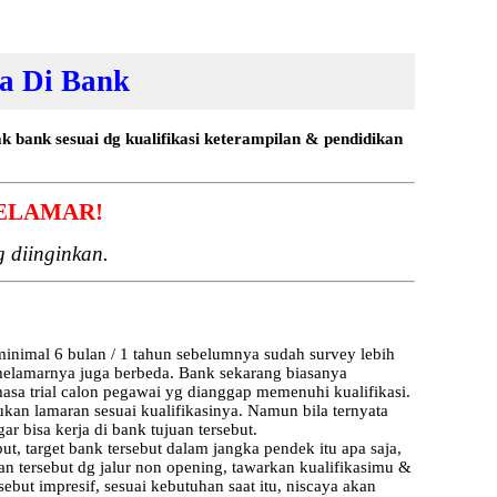
a Di Bank
 bank sesuai dg kualifikasi keterampilan & pendidikan
ELAMAR!
 diinginkan.
minimal 6 bulan / 1 tahun sebelumnya sudah survey lebih
 melamarnya juga berbeda. Bank sekarang biasanya
sa trial calon pegawai yg dianggap memenuhi kualifikasi.
kan lamaran sesuai kualifikasinya. Namun bila ternyata
 bisa kerja di bank tujuan tersebut.
t, target bank tersebut dalam jangka pendek itu apa saja,
uan tersebut dg jalur non opening, tawarkan kualifikasimu &
ebut impresif, sesuai kebutuhan saat itu, niscaya akan