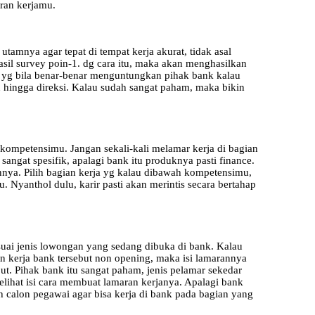
aran kerjamu.
utamnya agar tepat di tempat kerja akurat, tidak asal
hasil survey poin-1. dg cara itu, maka akan menghasilkan
ja yg bila benar-benar menguntungkan pihak bank kalau
an hingga direksi. Kalau sudah sangat paham, maka bikin
& kompetensimu. Jangan sekali-kali melamar kerja di bagian
sangat spesifik, apalagi bank itu produknya pasti finance.
nya. Pilih bagian kerja yg kalau dibawah kompetensimu,
. Nyanthol dulu, karir pasti akan merintis secara bertahap
esuai jenis lowongan yang sedang dibuka di bank. Kalau
n kerja bank tersebut non opening, maka isi lamarannya
t. Pihak bank itu sangat paham, jenis pelamar sekedar
lihat isi cara membuat lamaran kerjanya. Apalagi bank
h calon pegawai agar bisa kerja di bank pada bagian yang