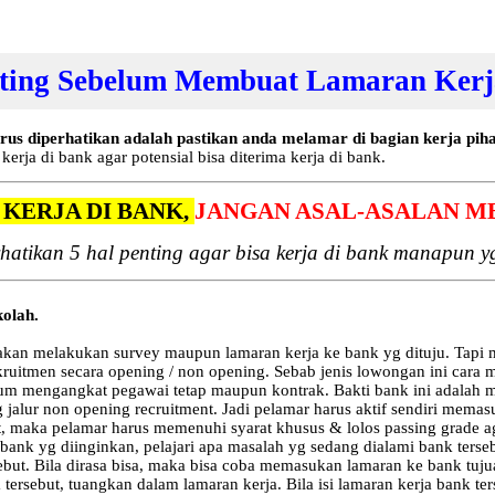
nting Sebelum Membuat Lamaran Kerj
us diperhatikan adalah pastikan anda melamar di bagian kerja pihak
rja di bank agar potensial bisa diterima kerja di bank.
U KERJA DI BANK,
JANGAN ASAL-ASALAN M
hatikan 5 hal penting agar bisa kerja di bank manapun yg
kolah.
adakan melakukan survey maupun lamaran kerja ke bank yg dituju. Tapi 
kruitmen secara opening / non opening. Sebab jenis lowongan ini cara
m mengangkat pegawai tetap maupun kontrak. Bakti bank ini adalah ma
alur non opening recruitment. Jadi pelamar harus aktif sendiri memasu
maka pelamar harus memenuhi syarat khusus & lolos passing grade agar
ank yg diinginkan, pelajari apa masalah yg sedang dialami bank tersebu
rsebut. Bila dirasa bisa, maka bisa coba memasukan lamaran ke bank tuj
rsebut, tuangkan dalam lamaran kerja. Bila isi lamaran kerja bank ters