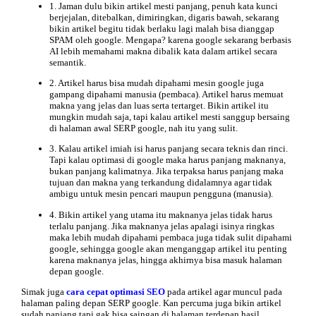
1. Jaman dulu bikin artikel mesti panjang, penuh kata kunci
berjejalan, ditebalkan, dimiringkan, digaris bawah, sekarang
bikin artikel begitu tidak berlaku lagi malah bisa dianggap
SPAM oleh google. Mengapa? karena google sekarang berbasis
AI lebih memahami makna dibalik kata dalam artikel secara
semantik.
2. Artikel harus bisa mudah dipahami mesin google juga
gampang dipahami manusia (pembaca). Artikel harus memuat
makna yang jelas dan luas serta tertarget. Bikin artikel itu
mungkin mudah saja, tapi kalau artikel mesti sanggup bersaing
di halaman awal SERP google, nah itu yang sulit.
3. Kalau artikel imiah isi harus panjang secara teknis dan rinci.
Tapi kalau optimasi di google maka harus panjang maknanya,
bukan panjang kalimatnya. Jika terpaksa harus panjang maka
tujuan dan makna yang terkandung didalamnya agar tidak
ambigu untuk mesin pencari maupun pengguna (manusia).
4. Bikin artikel yang utama itu maknanya jelas tidak harus
terlalu panjang. Jika maknanya jelas apalagi isinya ringkas
maka lebih mudah dipahami pembaca juga tidak sulit dipahami
google, sehingga google akan menganggap artikel itu penting
karena maknanya jelas, hingga akhirnya bisa masuk halaman
depan google.
Simak juga
cara cepat optimasi SEO
pada artikel agar muncul pada
halaman paling depan SERP google. Kan percuma juga bikin artikel
sudah panjang tapi gak bisa saingan di halaman terdepan hasil