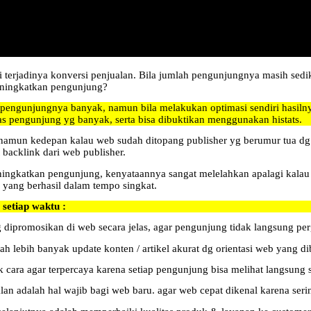
 terjadinya konversi penjualan. Bila jumlah pengunjungnya masih sed
eningkatkan pengunjung?
engunjungnya banyak, namun bila melakukan optimasi sendiri hasilnya 
as pengunjung yg banyak, serta bisa dibuktikan menggunakan histats.
amun kedepan kalau web sudah ditopang publisher yg berumur tua dg 
 backlink dari web publisher.
ngkatkan pengunjung, kenyataannya sangat melelahkan apalagi kalau di
 yang berhasil dalam tempo singkat.
setiap waktu :
g dipromosikan di web secara jelas, agar pengunjung tidak langsung per
lebih banyak update konten / artikel akurat dg orientasi web yang di
 cara agar terpercaya karena setiap pengunjung bisa melihat langsung sec
an adalah hal wajib bagi web baru. agar web cepat dikenal karena ser