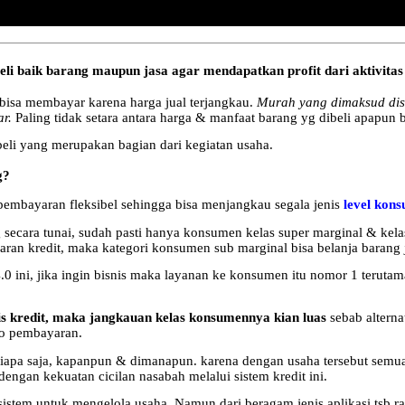
i baik barang maupun jasa agar mendapatkan profit dari aktivitas 
bisa membayar karena harga jual terjangkau.
Murah yang dimaksud dis
r.
Paling tidak setara antara harga & manfaat barang yg dibeli apapun 
 beli yang merupakan bagian dari kegiatan usaha.
g?
pembayaran fleksibel sehingga bisa menjangkau segala jenis
level kon
 secara tunai, sudah pasti hanya konsumen kelas super marginal & kelas
yaran kredit, maka kategori konsumen sub marginal bisa belanja bara
4.0 ini, jika ingin bisnis maka layanan ke konsumen itu nomor 1 teruta
nis kredit, maka jangkauan kelas konsumennya kian luas
sebab alternat
mpo pembayaran.
siapa saja, kapanpun & dimanapun. karena dengan usaha tersebut semu
engan kekuatan cicilan nasabah melalui sistem kredit ini.
 sistem untuk mengelola usaha. Namun dari beragam jenis aplikasi tsb r