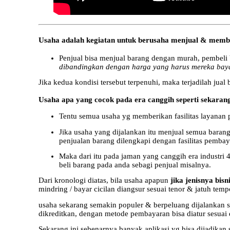
Usaha adalah kegiatan untuk berusaha menjual & membel
Penjual bisa menjual barang dengan murah, pembeli 
dibandingkan dengan harga yang harus mereka baya
Jika kedua kondisi tersebut terpenuhi, maka terjadilah jual
Usaha apa yang cocok pada era canggih seperti sekaran
Tentu semua usaha yg memberikan fasilitas layanan 
Jika usaha yang dijalankan itu menjual semua barang
penjualan barang dilengkapi dengan fasilitas pemba
Maka dari itu pada jaman yang canggih era industri 
beli barang pada anda sebagi penjual misalnya.
Dari kronologi diatas, bila usaha apapun
jika jenisnya bis
mindring / bayar cicilan diangsur sesuai tenor & jatuh te
usaha sekarang semakin populer & berpeluang dijalankan 
dikreditkan, dengan metode pembayaran bisa diatur sesuai d
Sekarang ini sebenarnya banyak aplikasi yg bisa dijadikan