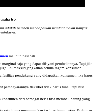
usaha tsb.
ini adalah pembeli mendapatkan manfaat makin banyak
bentuknya.
sumen
maupun nasabah.
 marginal saja yang dapat dilayani pembeliannya. Tapi jika
ng juga. Itu maksud jangkauan semua ragam konsumen.
ma fasilitas pendukung yang didapatkan konsumen jika harus
if pembayarannya fleksibel tidak harus tunai, tapi bisa
a konsumen dari berbagai kelas bisa membeli barang yang
ata-rata hanya menggunakan fasilitas bunga tetap, & dengan