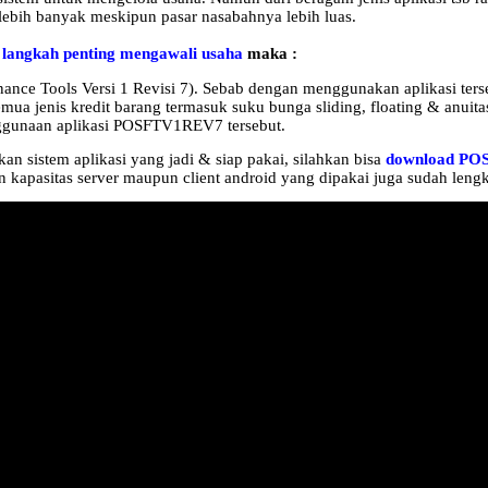
lebih banyak meskipun pasar nasabahnya lebih luas.
 langkah penting mengawali usaha
maka :
nance Tools Versi 1 Revisi 7). Sebab dengan menggunakan aplikasi terse
mua jenis kredit barang termasuk suku bunga sliding, floating & anuitas
enggunaan aplikasi POSFTV1REV7 tersebut.
 sistem aplikasi yang jadi & siap pakai, silahkan bisa
download POS
 kapasitas server maupun client android yang dipakai juga sudah lengk