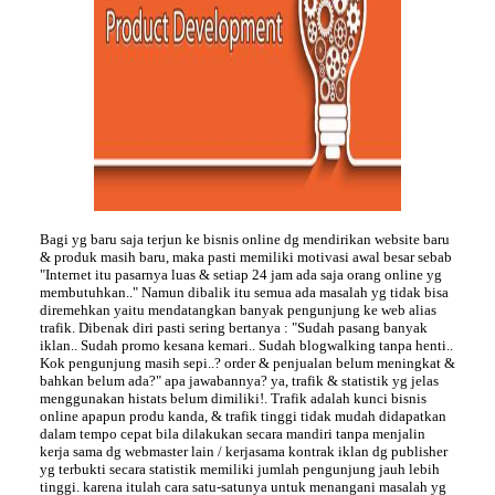
Bagi yg baru saja terjun ke bisnis online dg mendirikan website baru
& produk masih baru, maka pasti memiliki motivasi awal besar sebab
"Internet itu pasarnya luas & setiap 24 jam ada saja orang online yg
membutuhkan.." Namun dibalik itu semua ada masalah yg tidak bisa
diremehkan yaitu mendatangkan banyak pengunjung ke web alias
trafik. Dibenak diri pasti sering bertanya : "Sudah pasang banyak
iklan.. Sudah promo kesana kemari.. Sudah blogwalking tanpa henti..
Kok pengunjung masih sepi..? order & penjualan belum meningkat &
bahkan belum ada?" apa jawabannya? ya, trafik & statistik yg jelas
menggunakan histats belum dimiliki!. Trafik adalah kunci bisnis
online apapun produ kanda, & trafik tinggi tidak mudah didapatkan
dalam tempo cepat bila dilakukan secara mandiri tanpa menjalin
kerja sama dg webmaster lain / kerjasama kontrak iklan dg publisher
yg terbukti secara statistik memiliki jumlah pengunjung jauh lebih
tinggi. karena itulah cara satu-satunya untuk menangani masalah yg