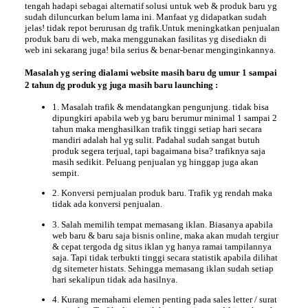
tengah hadapi sebagai alternatif solusi untuk web & produk baru yg
sudah diluncurkan belum lama ini. Manfaat yg didapatkan sudah
jelas! tidak repot berurusan dg trafik.Untuk meningkatkan penjualan
produk baru di web, maka menggunakan fasilitas yg disediakn di
web ini sekarang juga! bila serius & benar-benar menginginkannya.
Masalah
yg sering dialami website masih baru dg umur 1 sampai
2 tahun dg produk yg juga masih baru launching :
1. Masalah trafik & mendatangkan pengunjung. tidak bisa
dipungkiri apabila web yg baru berumur minimal 1 sampai 2
tahun maka menghasilkan trafik tinggi setiap hari secara
mandiri adalah hal yg sulit. Padahal sudah sangat butuh
produk segera terjual, tapi bagaimana bisa? trafiknya saja
masih sedikit. Peluang penjualan yg hinggap juga akan
sempit.
2. Konversi pernjualan produk baru. Trafik yg rendah maka
tidak ada konversi penjualan.
3. Salah memilih tempat memasang iklan. Biasanya apabila
web baru & baru saja bisnis online, maka akan mudah tergiur
& cepat tergoda dg situs iklan yg hanya ramai tampilannya
saja. Tapi tidak terbukti tinggi secara statistik apabila dilihat
dg sitemeter histats. Sehingga memasang iklan sudah setiap
hari sekalipun tidak ada hasilnya.
4. Kurang memahami elemen penting pada sales letter / surat