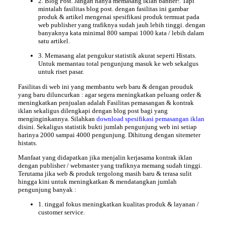
2. Blog Post. Jangan hanya memasang iklan banner!. Tapi
mintalah fasilitas blog post. dengan fasilitas ini gambar
produk & artikel mengenai spesifikasi produk termuat pada
web publisher yang trafiknya sudah jauh lebih tinggi. dengan
banyaknya kata minimal 800 sampai 1000 kata / lebih dalam
satu artikel.
3. Memasang alat pengukur statistik akurat seperti Histats.
Untuk memantau total pengunjung masuk ke web sekalgus
untuk riset pasar.
Fasilitas
di web ini yang membantu web baru & dengan prouduk
yang baru diluncurkan :
agar segera meningkatkan peluang order &
meningkatkan penjualan adalah Fasilitas pemasangan & kontrak
iklan sekaligus dilengkapi dengan blog post bagi yang
menginginkannya. Silahkan
download spesifikasi pemasangan iklan
disini. Sekaligus statistik bukti jumlah pengunjung web ini setiap
harinya 2000 sampai 4000 pengunjung. Dihitung dengan sitemeter
histats.
Manfaat
yang didapatkan jika menjalin kerjasama kontrak iklan
dengan publisher / webmaster yang trafiknya memang sudah tinggi.
Terutama jika web & produk tergolong masih baru & terasa sulit
hingga kini untuk meningkatkan & mendatangkan jumlah
pengunjung banyak :
1. tinggal fokus meningkatkan kualitas produk & layanan /
customer service.