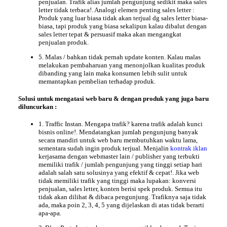
penjualan. Trafik alias jumlah pengunjung sedikit maka sales
letter tidak terbaca!. Analogi elemen penting sales letter :
Produk yang luar biasa tidak akan terjual dg sales letter biasa-
biasa, tapi produk yang biasa sekalipun kalau dibalut dengan
sales letter tepat & persuasif maka akan mengangkat
penjualan produk.
5. Malas / bahkan tidak pernah update konten. Kalau malas
melakukan pembaharuan yang menonjolkan kualitas produk
dibanding yang lain maka konsumen lebih sulit untuk
memantapkan pembelian terhadap produk.
Solusi
untuk mengatasi web baru & dengan produk yang juga baru
diluncurkan :
1. Traffic Instan. Mengapa trafik? karena trafik adalah kunci
bisnis online!. Mendatangkan jumlah pengunjung banyak
secara mandiri untuk web baru membutuhkan waktu lama,
sementara sudah ingin produk terjual. Menjalin
kontrak iklan
kerjasama dengan webmaster lain / publisher yang terbukti
memiliki trafik / jumlah pengunjung yang tinggi setiap hari
adalah salah satu solusinya yang efektif & cepat!. Jika web
tidak memiliki trafik yang tinggi maka lupakan: konversi
penjualan, sales letter, konten berisi spek produk. Semua itu
tidak akan dilihat & dibaca pengunjung. Trafiknya saja tidak
ada, maka poin 2, 3, 4, 5 yang dijelaskan di atas tidak berarti
apa-apa.