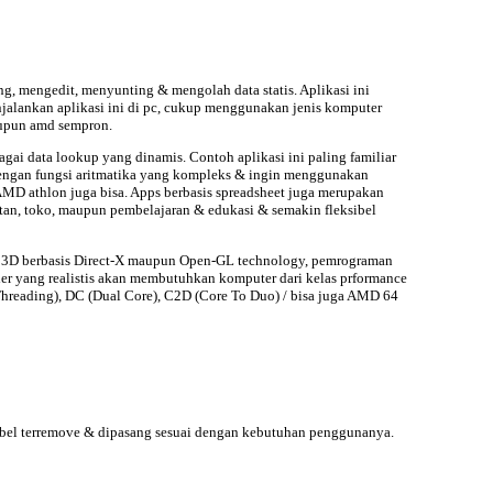
g, mengedit, menyunting & mengolah data statis. Aplikasi ini
enjalankan aplikasi ini di pc, cukup menggunakan
jenis komputer
aupun amd sempron.
agai data lookup yang dinamis. Contoh aplikasi ini paling familiar
l dengan fungsi aritmatika yang kompleks & ingin menggunakan
AMD athlon juga bisa. Apps berbasis spreadsheet juga merupakan
tan, toko, maupun pembelajaran & edukasi & semakin fleksibel
me 3D berbasis Direct-X maupun Open-GL technology, pemrograman
r yang realistis akan membutuhkan komputer dari kelas prformance
 Threading), DC (Dual Core), C2D (Core To Duo) / bisa juga AMD 64
ksibel terremove & dipasang sesuai dengan kebutuhan penggunanya.