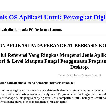
nis OS Aplikasi Untuk Perangkat Digi
nyak dipakai pada PC Desktop / Laptop.
UN APLIKASI PADA PERANGKAT BERBASIS K
alui Referensi Yang Ringkas Mengenai Jenis Ap
ori & Level Maupun Fungsi Penggunaan Progra
Desktop.
Program
.
Level
.
Fungsi
.
Perangkat
.
Referensi
ling banyak dipakai pada perangkat berbasis komputer.
n kode logic yang tersusun secara sistematis dengan sintaks tertentu & memuat m
tu. Baik secara aritmatika maupun alphabet. Program memiliki fungsi utama unt
 di manage dalam jangka panjang serta lebih compatible untuk beragam kebutuha
untuk mengontrol & mengendalikan perangkat keras.