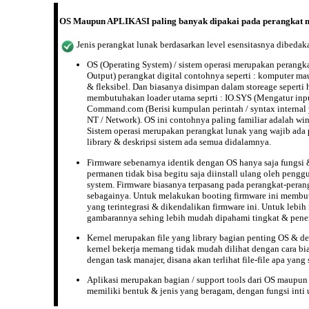
OS Maupun APLIKASI paling banyak dipakai pada perangkat mob
Jenis perangkat lunak berdasarkan
level
esensitasnya dibedaka
OS (Operating System) / sistem operasi merupakan perangka
Output) perangkat digital contohnya seperti : komputer ma
& fleksibel. Dan biasanya disimpan dalam storeage seperti
membutuhakan loader utama seprti : IO.SYS (Mengatur inpu
Command.com (Berisi kumpulan perintah / syntax internal 
NT / Network). OS ini contohnya paling familiar adalah win
Sistem operasi merupakan perangkat lunak yang wajib ada pa
library & deskripsi sistem ada semua didalamnya.
Firmware sebenarnya identik dengan OS hanya saja fungsi
permanen tidak bisa begitu saja diinstall ulang oleh pengg
system. Firmware biasanya terpasang pada perangkat-perang
sebagainya. Untuk melakukan booting firmware ini membutu
yang terintegrasi & dikendalikan firmware ini. Untuk lebi
gambarannya sehing lebih mudah dipahami tingkat & penem
Kernel merupakan file yang library bagian penting OS & des
kernel bekerja memang tidak mudah dilihat dengan cara bi
dengan task manajer, disana akan terlihat file-file apa ya
Aplikasi merupakan bagian / support tools dari OS maupun 
memiliki bentuk & jenis yang beragam, dengan fungsi inti