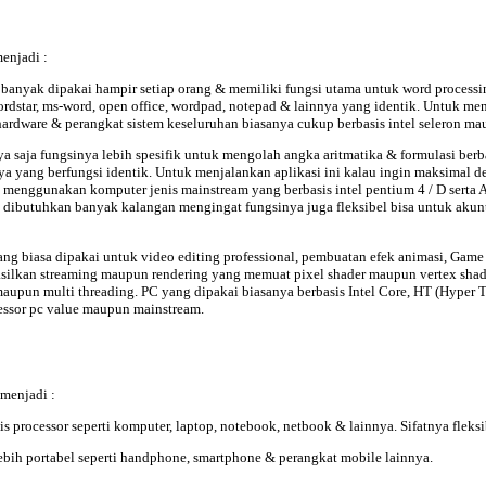
enjadi :
banyak dipakai hampir setiap orang & memiliki fungsi utama untuk word processin
wordstar, ms-word, open office, wordpad, notepad & lainnya yang identik. Untuk m
hardware & perangkat sistem keseluruhan biasanya cukup berbasis intel seleron m
nya saja fungsinya lebih spesifik untuk mengolah angka aritmatika & formulasi berb
nnya yang berfungsi identik. Untuk menjalankan aplikasi ini kalau ingin maksima
 menggunakan komputer jenis mainstream yang berbasis intel pentium 4 / D serta 
dibutuhkan banyak kalangan mengingat fungsinya juga fleksibel bisa untuk akun
ang biasa dipakai untuk video editing professional, pembuatan efek animasi, Ga
ilkan streaming maupun rendering yang memuat pixel shader maupun vertex shade
maupun multi threading. PC yang dipakai biasanya berbasis Intel Core, HT (Hyper
essor pc value maupun mainstream.
menjadi :
is processor seperti komputer, laptop, notebook, netbook & lainnya. Sifatnya fle
ebih portabel seperti handphone, smartphone & perangkat mobile lainnya.