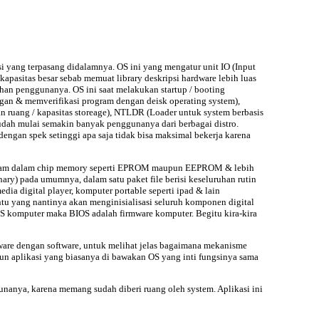
si yang terpasang didalamnya. OS ini yang mengatur unit IO (Input
apasitas besar sebab memuat library deskripsi hardware lebih luas
uhan penggunanya. OS ini saat melakukan startup / booting
gan & memverifikasi program dengan deisk operating system),
 ruang / kapasitas storeage), NTLDR (Loader untuk system berbasis
 sudah mulai semakin banyak penggunanya dari berbagai distro.
dengan spek setinggi apa saja tidak bisa maksimal bekerja karena
tertanam dalam chip memory seperti EPROM maupun EEPROM & lebih
ary) pada umumnya, dalam satu paket file berisi keseluruhan rutin
ia digital player, komputer portable seperti ipad & lain
tu yang nantinya akan menginisialisasi seluruh komponen digital
OS komputer maka BIOS adalah firmware komputer. Begitu kira-kira
rdware dengan software, untuk melihat jelas bagaimana mekanisme
un aplikasi yang biasanya di bawakan OS yang inti fungsinya sama
unanya, karena memang sudah diberi ruang oleh system. Aplikasi ini