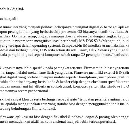
ile / digital.
n menjadi :
t lunak inti yang menjadi pondasi bekerjanya perangkat digital & berbagai aplika
upun perangkat lain yang berbasis chip processor. OS biasanya memiliki volume & k
 hardisk. OS ini ter setup, upgrade maupun downgrade sesuai dengan tingkat kebut
t output system serta menginisialisasi peripheral), MS-DOS.SYS (Mengatur hubun
yang terdapat dalam operating system), Drvspace.bin (Memeriksa & memaksimalkan
dows dari berbagai versi, DOS serta selain itu ada Linux, Unix, Solaris yang juga
da perngkat digital seperti komputer, sebab tanpa OS perangkat keras / hardware 
 & kapasitasnya lebih spesifik pada perangkat tertentu. Firmware ini biasanya 
una, tanpa melalui mekanisme flash yang benar. Firmware memiliki extensi BIN (Bin
kat digital yang portabel maupun mobile seperti : handphone, smartphone, multimed
hkan bootloader yang berisi kode & header chip dengan checksum spesifik terten
h mudah memahami ini, diberikan contoh untuk komputer yaitu : jika windows itu 
patannya secara proporsional.
kripsi sangat khusus serta berfungsi sebagai gate / jembatan perantara antara ha
asa, apabila menggunakan cara yang standar bisa dengan menggunakan tools maup
ng sedang behubungan & interkoneksi.
firmware, aplikasi ini bisa dengan fleksibel & bebas di copot & pasang oleh pengg
 untuk memudahkan aktifitas konvensional menjadi lebih terkomputerisasi.