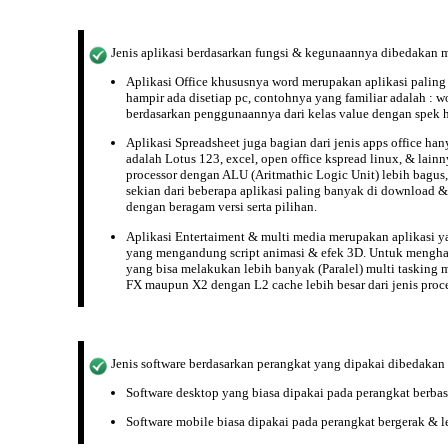
Jenis aplikasi berdasarkan
fungsi
& kegunaannya dibedakan m
Aplikasi Office khususnya word merupakan aplikasi paling 
hampir ada disetiap pc, contohnya yang familiar adalah : 
berdasarkan penggunaannya
dari kelas value dengan spek 
Aplikasi Spreadsheet juga bagian dari jenis apps office ha
adalah Lotus 123, excel, open office kspread linux, & lai
processor dengan ALU (Aritmathic Logic Unit) lebih bagus,
sekian dari beberapa
aplikasi paling banyak di download
& 
dengan beragam versi serta pilihan.
Aplikasi Entertaiment & multi media merupakan aplikasi y
yang mengandung script animasi & efek 3D. Untuk menghas
yang bisa melakukan lebih banyak (Paralel) multi tasking 
FX maupun X2 dengan L2 cache lebih besar dari jenis proc
Jenis software berdasarkan
perangkat
yang dipakai dibedakan 
Software desktop yang biasa dipakai pada perangkat berbas
Software mobile biasa dipakai pada perangkat bergerak & l