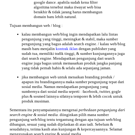
google dance. apabila sudah kena filter
algoritma tersebut maka riwayat web bisa
berakhir & tidak jarang harus membangun
domain baru lebih natural.
Tujuan
membangun web / blog :
kalau membangun web/blog ingin mendapatkan lalu lintas
pengunjung yang tinggi, meningkat & stabil, maka sumber
pengunjung yang bagus adalah search engine. / kalau web/blog
masih baru menjalin
kontrak iklan
dengan publisher yang
sudah tua, memiliki trafik tinggi, & sumber kunjungannya juga
dari search engine. Mendapatkan pengunjung dari search
engine juga bagus untuk memasarkan produk jangka panjang
yang tidak pernah habis & selalu ada sepanjang jaman.
jika membangun web untuk menaikan branding produk /
apapun itu brandingannya maka sumber pengunjung tepat dari
sosial media. Namun mendapatkan pengunjung yang
sumbernya dari sosial media seperti : facebook, twitter, gogle
plus & sosmed lainnya sifatnya temporer & lebih cocok untuk
produk musiman.
Sementara itu penyampaiannya mengenai
perbedaan pengunjung dari
search engine & sosial media.
diinginkan pilih mana sumber
pengunjung web/blog tentu tergantung dengan apa tujuan web/blog
dibangun, sesuai yang sudah dijelaskan di atas tadi. Sebelum &
sesudahnya, terima kasih atas kunjungan & kepercayaannya. Selamat
menggunakan search engine & sosial media.