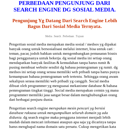
PERBEDAAN PENGUNJUNG DARI
SEARCH ENGINE DG SOSIAL MEDIA.
Pengunjung Yg Datang Dari Search Engine Lebih
Bagus Dari Sosial Media Ternyata.
Media
.
Search
.
Perbedaan
.
Tujuan
Pengertian sosial
media
merupakan media sosial / medsos yg dipakai
banyak orang untuk bersosialisasi melalui internet, bisa untuk cari :
teman, pacar, jodoh bahkan untuk mengembangkan pemasaran bisnis
bagi penggunanya untuk bekerja. dg sosial media ini setiap orang
mendapatkan banyak fasilitas & kemudahan tanpa harus rumit &
pusing membuat website sendiri dg bahasa pemrograman yg rumit. dg
medsos ini setiap orang serasa memiliki web pribadi tanpa harus punya
kemampuan bahasa pemrograman web tertentu. Sehingga orang awam
sekalipun serasa memiliki web pribadi yg canggih. Social media
dibuat oleh programmer yg menguasai mekanisme database & bahasa
pemrograman tingkat tinggi. Social media merupakan cermin yg mana
programmer memiliki jasa sangat besar dalam menghubungkan orang
dari berbagai penjuru dunia.
Pengertian
search
engine
merupakan mesin pencari yg bersisi
database raksasa untuk mengumpulkan seluruh domain yg ada
didunia.
dg search engine maka pengguna internet menjadi lebih
mudah dalam mencari informasi ataupun apa saja yg dicarinya tanpa
harus menghapal nama domain satu persatu. Cukup mengetikan kata