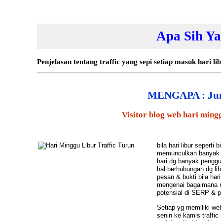
Apa Sih Y
Penjelasan tentang traffic yang sepi setiap masuk hari l
MENGAPA : Juml
Visitor blog web hari mingg
bila hari libur seperti
memunculkan banyak per
hari dg banyak penggu
hal berhubungan dg li
pesan & bukti bila har
mengenai bagaimana m
potensial di SERP & p
Setiap yg memiliki
we
senin ke kamis traffic