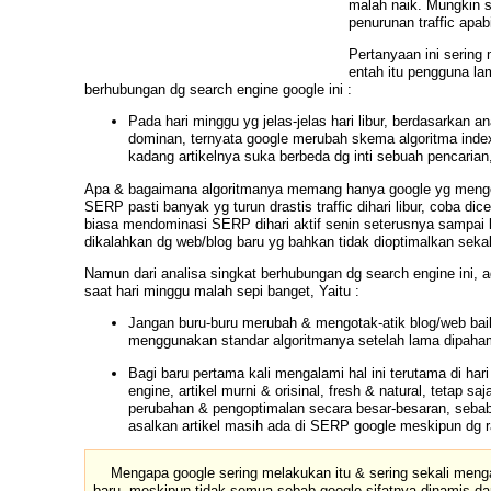
malah naik. Mungkin s
penurunan traffic apabi
Pertanyaan
ini serin
entah itu pengguna lam
berhubungan dg search engine google ini :
Pada hari minggu yg jelas-jelas hari libur, berdasarkan a
dominan, ternyata google merubah skema algoritma inde
kadang artikelnya suka berbeda dg inti sebuah pencarian
Apa & bagaimana algoritmanya memang hanya google yg meng
SERP pasti banyak yg
turun
drastis traffic dihari libur, coba
biasa mendominasi SERP dihari aktif senin seterusnya sampai ka
dikalahkan dg web/blog baru yg bahkan tidak dioptimalkan sek
Namun dari analisa singkat berhubungan dg search engine ini,
a
saat hari minggu malah sepi banget, Yaitu :
Jangan buru-buru merubah & mengotak-atik blog/web baik 
menggunakan standar algoritmanya setelah lama dipaham
Bagi baru pertama kali mengalami hal ini terutama di h
engine, artikel murni & orisinal, fresh & natural, tetap
perubahan & pengoptimalan secara besar-besaran, sebab a
asalkan artikel masih ada di SERP google meskipun dg r
Mengapa google sering melakukan itu & sering sekali
meng
baru, meskipun tidak semua sebab google sifatnya dinamis dar