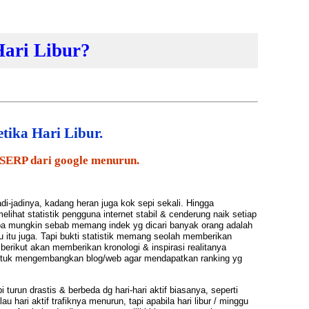
ari Libur?
ika Hari Libur.
di SERP dari google menurun.
ejadi-jadinya, kadang heran juga kok sepi sekali. Hingga
lihat statistik pengguna internet stabil & cenderung naik setiap
 Apa mungkin sebab memang indek yg dicari banyak orang adalah
itu juga. Tapi bukti statistik memang seolah memberikan
 berikut akan memberikan kronologi & inspirasi realitanya
untuk mengembangkan blog/web agar mendapatkan ranking yg
i turun drastis
& berbeda dg hari-hari aktif biasanya, seperti
 hari aktif trafiknya menurun, tapi apabila hari libur / minggu