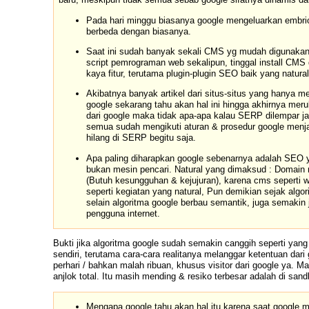
Pada hari minggu biasanya google mengeluarkan embrio 
berbeda dengan biasanya.
Saat ini sudah banyak sekali CMS yg mudah digunakan
script pemrograman web sekalipun, tinggal install CMS 
kaya fitur, terutama plugin-plugin SEO baik yang natur
Akibatnya banyak artikel dari situs-situs yang hanya m
google sekarang tahu akan hal ini hingga akhirnya me
dari google maka tidak apa-apa kalau SERP dilempar ja
semua sudah mengikuti aturan & prosedur google menja
hilang di SERP begitu saja.
Apa paling diharapkan google sebenarnya adalah SEO y
bukan mesin pencari. Natural yang dimaksud : Domain me
(Butuh kesungguhan & kejujuran), karena cms seperti
seperti kegiatan yang natural, Pun demikian sejak alg
selain algoritma google berbau semantik, juga semak
pengguna internet.
Bukti
jika algoritma google sudah semakin canggih seperti yang 
sendiri, terutama cara-cara realitanya melanggar ketentuan dar
perhari / bahkan malah ribuan, khusus visitor dari google ya. 
anjlok total. Itu masih mending & resiko terbesar adalah di san
Mengapa google tahu akan hal itu karena saat google m