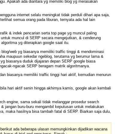
gu. Apakah ada diantara yg memiliki blog yg merasakan
engguna internet selalu meningkat tidak perduli dihari apa saja,
erlihat semua orang pada liburan, ternyata ada hal lain
grafik & indek pencarian serta top page yg muncul paling
u untuk muncul di SERP secara mengejutkan, & cenderung
lgoritma yg diterapkan google saat itu.
tu blog/web yg biasanya memiliki traffic tinggi & mendominasi
& usaha maupuun sekedar ngeblog, terutama yg berumur lama &
el yg biasanya duduk dijajaran depan SERP google biasa
 mengacak-ngacak SERP beragam matrik algoritmanya.
dan biasanya memiliki traffic tinggi hari aktif, kemudian menurun
ila hari aktif senin hingga akhirnya kamis, google akan kembali
rch engine, sama sekali tidak melanggar prosedur search
anik! & jangan buru-buru mengambil keputusan untuk melakukan
a, maka hasilnya bisa tambah fatal di SERP. Biarkan saja dulu,
 berikut ada beberapa ulasan memungkinkan dijadikan wacana
arus di trial and error terus. Simak :