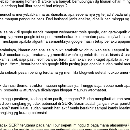
ebab memang konten & artikelnya banyak berhubungan dg liburan dihari ming
la sedang hari libur seperti hari minggu?
g muncul & menyebabkan harus dianalisa, apa sebenarnya yg terjadi?
padahal p
a maupun pengguna baru. Dari berbagai jenis analisa, dibalik hari minggu yg t
nalisa baik di google trends maupun webmaster tools google, dari gerak-gerik 
xing. yg mana google ini seperti memberikan kesempatan pada blog/web bar
, meskipun apabila algoritma semantiknya google masih tetap berlaku apapun a
etahuinya,
Namun dari analisa & bukti statistik yg ditunjukan selalu seperti i
 dicek & cocokan saja, terutama yg memiliki web/blog entah itu untuk bisnis 
mis, cek saja pasti lebih banyak turun. Dan akan lebih kaget apabila artik
alipun. Hmm, benar-benar nih google bikin pusing juga apabila sudah mulai
da sebuah
pesan
penting terutama yg memiliki blog/web setelah cukup umur
dari sisi theme, struktur maupun optimasinya. Tunggu saja, sebab nanti apab
i prosedur & aturannya dikalangan blogger maupun webmaster.
ari minggu pastinya, kadang akan panik, mengapa? Sudah mengikuti aturan sea
 saja diberi rangking yg tidak potensial di SERP. Saran adalah jangan lekas p
pa? nanti kalau sudah masuk hari aktif senin berakhir sampai kamis idealny
angking yg kurang potensial.
acak
SERP terutama pada hari libur
seperti minggu & bagaimana alasannya?
i waktu ke waktu, menggunakan optimasi dg satu cara memang tidak tokcer & h