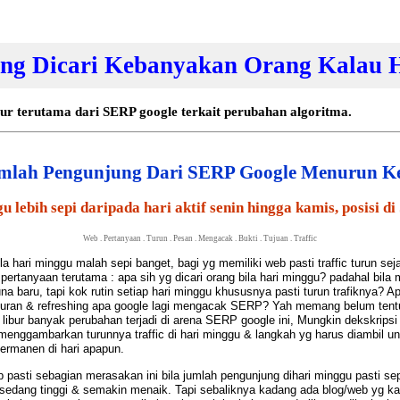
ang Dicari Kebanyakan Orang Kalau H
ibur terutama dari SERP google terkait perubahan algoritma.
ah Pengunjung Dari SERP Google Menurun Ket
u lebih sepi daripada hari aktif senin hingga kamis, posisi 
Web
.
Pertanyaan
.
Turun
.
Pesan
.
Mengacak
.
Bukti
.
Tujuan
.
Traffic
 bila hari minggu malah sepi banget, bagi yg memiliki web pasti traffic turun s
tanyaan terutama : apa sih yg dicari orang bila hari minggu? padahal bila me
na baru, tapi kok rutin setiap hari minggu khususnya pasti turun trafiknya?
buran & refreshing apa google lagi mengacak SERP? Yah memang belum tentu 
i libur banyak perubahan terjadi di arena SERP google ini, Mungkin dekskripsi
enggambarkan turunnya traffic di hari minggu & langkah yg harus diambil 
ermanen di hari apapun.
b
pasti sebagian merasakan ini bila jumlah pengunjung dihari minggu pasti sep
 sedang tinggi & semakin menaik. Tapi sebaliknya kadang ada blog/web yg kalau