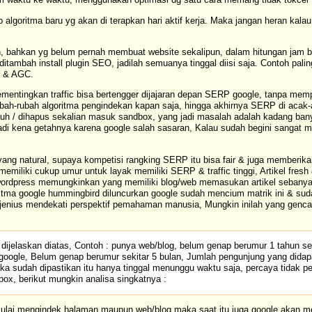
algoritma baru yg akan di terapkan hari aktif kerja. Maka jangan heran ka
, bahkan yg belum pernah membuat website sekalipun, dalam hitungan jam b
ditambah install plugin SEO, jadilah semuanya tinggal diisi saja. Contoh pa
al & AGC.
ementingkan traffic bisa bertengger dijajaran depan SERP google, tanpa memp
rubah-rubah algoritma pengindekan kapan saja, hingga akhirnya SERP di aca
uh / dihapus sekalian masuk sandbox, yang jadi masalah adalah kadang bany
di kena getahnya karena google salah sasaran, Kalau sudah begini sangat m
ang natural, supaya kompetisi rangking SERP itu bisa fair & juga memberik
miliki cukup umur untuk layak memiliki SERP & traffic tinggi, Artikel fresh 
 wordpress memungkinkan yang memiliki blog/web memasukan artikel seban
oritma google hummingbird diluncurkan google sudah mencium matrik ini & su
in jenius mendekati perspektif pemahaman manusia, Mungkin inilah yang ge
dijelaskan diatas,
Contoh : punya web/blog, belum genap berumur 1 tahun s
i google, Belum genap berumur sekitar 5 bulan, Jumlah pengunjung yang dida
Maka sudah dipastikan itu hanya tinggal menunggu waktu saja, percaya tidak p
dbox, berikut mungkin analisa singkatnya :
ulai mengindek halaman maupun web/blog maka saat itu juga google akan men