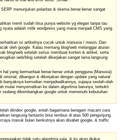
lau SERP menunjukan polaritas & skema benar-benar sangat
ahkan menit sudah bisa punya website yg elegan tanpa tau
ling nyata adalah milik wordpress yang mana menjadi CMS yang
erhatikan isi artikelnya cocok untuk manusia / mesin. Dan
k-acak oleh google. Kalau memang blog/web melanggar aturan
ak blog/web setelah serius membuat konten & artikel, serta
erugikan web/blog setelah dikerjakan sangat lama langsung
an hal yang bermanfaat benar-benar untuk pengguna (Manusia)
& orisinal, dibangun & dikerjakan dengan update yang natural
yak-banyaknya kemudian menjadwalkannya, supaya seolah-olah
dah mulai menyematkan ke dalam algoritma barunya, terbukti
ncar sedang dikembangkan google untuk memenuhi kebutuhan
etelah diindex google, entah bagaimana beragam macam cara
patkan langsung fantastis bisa tembus di atas 500 pengunjung
ercaya masuk bulan berikutnya akan disabet google, & traffic
ggunakan tidak satu algoritma saja, & itu akan diukur