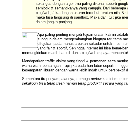
sekaligus dengan algoritma paling dikenal seperti goo
semiotik & semantikanya yang canggih. Dari beberapa a
blog/web, Jika dengan ukuran tersebut tercium nilai 
maka bisa langsung di sandbox. Maka dari itu : jika m
dalam jangka panjang.
Apa paling penting menjadi
tujuan
uraian kali ini ada
sungguh dalam mengembangkan blognya terutama mengg
ditujukan pada manusia bukan sekedar untuk mesin untu
yang fair & sportif, Sehingga internet ini bisa benar-
memungkinkan masih baru di dunia blog/web supaya mencontoh 
Mendapatkan
traffic
visitor yang tinggi & permanen serta men
warna-warni persaingan, Tapi jika pada hari lubur seperti ming
kesempatan liburan dengan warna lebih indah untuk perspektif 
Sementara itu penyampaiannya, semoga review kali ini membe
sekalipun bisa tetap fresh namun tetap produktif secara yang fa