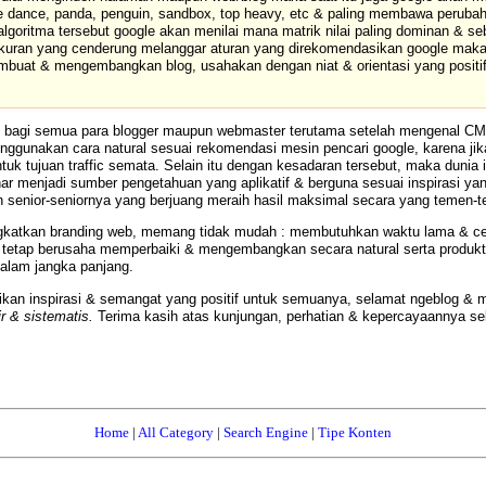
gle dance, panda, penguin, sandbox, top heavy, etc & paling membawa peruba
lgoritma tersebut google akan menilai mana matrik nilai paling dominan & s
& ukuran yang cenderung melanggar aturan yang direkomendasikan google maka
embuat & mengembangkan blog, usahakan dengan niat & orientasi yang positi
lah bagi semua para blogger maupun webmaster terutama setelah mengenal 
unakan cara natural sesuai rekomendasi mesin pencari google, karena jika
k tujuan traffic semata. Selain itu dengan kesadaran tersebut, maka dunia i
benar menjadi sumber pengetahuan yang aplikatif & berguna sesuai inspirasi yan
senior-seniornya yang berjuang meraih hasil maksimal secara yang temen-t
ingkatkan branding web, memang tidak mudah :
membutuhkan waktu lama & ce
gu tetap berusaha memperbaiki & mengembangkan secara natural serta produkti
dalam jangka panjang.
rikan inspirasi & semangat yang positif untuk semuanya, selamat ngeblog
ir & sistematis.
Terima kasih atas kunjungan, perhatian & kepercayaannya s
Home
|
All Category
|
Search Engine
|
Tipe Konten