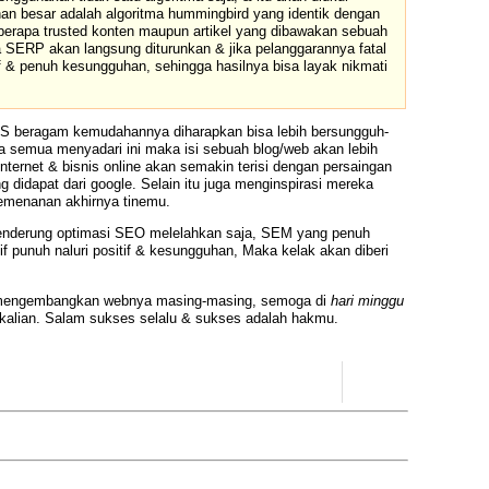
han besar adalah algoritma hummingbird yang identik dengan
eberapa trusted konten maupun artikel yang dibawakan sebuah
 SERP akan langsung diturunkan & jika pelanggarannya fatal
f & penuh kesungguhan, sehingga hasilnya bisa layak nikmati
CMS beragam kemudahannya diharapkan bisa lebih bersungguh-
 semua menyadari ini maka isi sebuah blog/web akan lebih
nternet & bisnis online akan semakin terisi dengan persaingan
g didapat dari google. Selain itu juga menginspirasi mereka
emenanan akhirnya tinemu.
nderung optimasi SEO melelahkan saja, SEM yang penuh
f punuh naluri positif & kesungguhan, Maka kelak akan diberi
 & mengembangkan webnya masing-masing, semoga di
hari minggu
ekalian. Salam sukses selalu & sukses adalah hakmu.