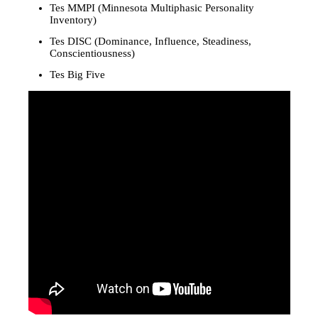
Tes MMPI (Minnesota Multiphasic Personality
Inventory)
Tes DISC (Dominance, Influence, Steadiness,
Conscientiousness)
Tes Big Five