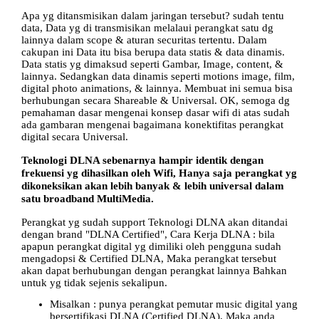
Apa yg ditansmisikan dalam jaringan tersebut? sudah tentu
data, Data yg di transmisikan melalaui perangkat satu dg
lainnya dalam scope & aturan securitas tertentu. Dalam
cakupan ini Data itu bisa berupa data statis & data dinamis.
Data statis yg dimaksud seperti Gambar, Image, content, &
lainnya. Sedangkan data dinamis seperti motions image, film,
digital photo animations, & lainnya. Membuat ini semua bisa
berhubungan secara Shareable & Universal. OK, semoga dg
pemahaman dasar mengenai konsep dasar wifi di atas sudah
ada gambaran mengenai bagaimana konektifitas perangkat
digital secara Universal.
Teknologi DLNA
sebenarnya hampir identik dengan
frekuensi yg dihasilkan oleh Wifi, Hanya saja perangkat yg
dikoneksikan akan lebih banyak & lebih universal dalam
satu broadband MultiMedia.
Perangkat yg sudah support Teknologi DLNA akan ditandai
dengan brand "DLNA Certified",
Cara Kerja DLNA
: bila
apapun perangkat digital yg dimiliki oleh pengguna sudah
mengadopsi & Certified DLNA, Maka perangkat tersebut
akan dapat berhubungan dengan perangkat lainnya Bahkan
untuk yg tidak sejenis sekalipun.
Misalkan : punya perangkat pemutar music digital yang
bersertifikasi DLNA (Certified DLNA), Maka anda