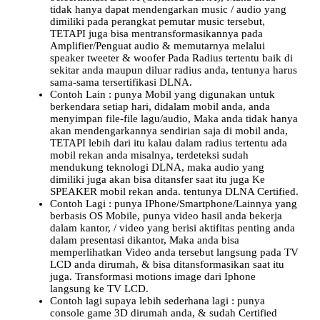
tidak hanya dapat mendengarkan music / audio yang
dimiliki pada perangkat pemutar music tersebut,
TETAPI juga bisa mentransformasikannya pada
Amplifier/Penguat audio & memutarnya melalui
speaker tweeter & woofer Pada Radius tertentu baik di
sekitar anda maupun diluar radius anda, tentunya harus
sama-sama tersertifikasi DLNA.
Contoh Lain : punya Mobil yang digunakan untuk
berkendara setiap hari, didalam mobil anda, anda
menyimpan file-file lagu/audio, Maka anda tidak hanya
akan mendengarkannya sendirian saja di mobil anda,
TETAPI lebih dari itu kalau dalam radius tertentu ada
mobil rekan anda misalnya, terdeteksi sudah
mendukung teknologi DLNA, maka audio yang
dimiliki juga akan bisa ditansfer saat itu juga Ke
SPEAKER mobil rekan anda. tentunya DLNA Certified.
Contoh Lagi : punya IPhone/Smartphone/Lainnya yang
berbasis OS Mobile, punya video hasil anda bekerja
dalam kantor, / video yang berisi aktifitas penting anda
dalam presentasi dikantor, Maka anda bisa
memperlihatkan Video anda tersebut langsung pada TV
LCD anda dirumah, & bisa ditansformasikan saat itu
juga. Transformasi motions image dari Iphone
langsung ke TV LCD.
Contoh lagi supaya lebih sederhana lagi : punya
console game 3D dirumah anda, & sudah Certified