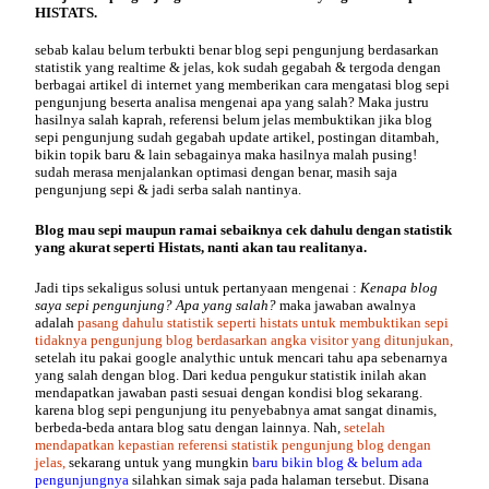
HISTATS.
sebab kalau belum terbukti benar blog sepi pengunjung berdasarkan
statistik yang realtime & jelas, kok sudah gegabah & tergoda dengan
berbagai artikel di internet yang memberikan cara mengatasi blog sepi
pengunjung beserta analisa mengenai apa yang salah? Maka justru
hasilnya salah kaprah, referensi belum jelas membuktikan jika blog
sepi pengunjung sudah gegabah update artikel, postingan ditambah,
bikin topik baru & lain sebagainya maka hasilnya malah pusing!
sudah merasa menjalankan optimasi dengan benar, masih saja
pengunjung sepi & jadi serba salah nantinya.
Blog mau sepi maupun ramai sebaiknya cek dahulu dengan statistik
yang akurat seperti Histats, nanti akan tau realitanya.
Jadi tips sekaligus solusi untuk pertanyaan mengenai :
Kenapa blog
saya sepi pengunjung? Apa yang salah?
maka jawaban awalnya
adalah
pasang dahulu statistik seperti histats untuk membuktikan sepi
tidaknya pengunjung blog berdasarkan angka visitor yang ditunjukan,
setelah itu pakai google analythic untuk mencari tahu apa sebenarnya
yang salah dengan blog. Dari kedua pengukur statistik inilah akan
mendapatkan jawaban pasti sesuai dengan kondisi blog sekarang.
karena blog sepi pengunjung itu penyebabnya amat sangat dinamis,
berbeda-beda antara blog satu dengan lainnya. Nah,
setelah
mendapatkan kepastian referensi statistik pengunjung blog dengan
jelas,
sekarang untuk yang mungkin
baru bikin blog & belum ada
pengunjungnya
silahkan simak saja pada halaman tersebut. Disana