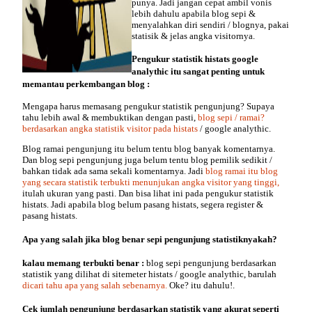
punya. Jadi jangan cepat ambil vonis
lebih dahulu apabila blog sepi &
menyalahkan diri sendiri / blognya, pakai
statisik & jelas angka visitornya.
Pengukur statistik histats google
analythic itu sangat penting untuk
memantau perkembangan blog :
Mengapa harus memasang pengukur statistik pengunjung? Supaya
tahu lebih awal & membuktikan dengan pasti,
blog sepi / ramai?
berdasarkan angka statistik visitor pada histats
/ google analythic.
Blog ramai pengunjung itu belum tentu blog banyak komentarnya.
Dan blog sepi pengunjung juga belum tentu blog pemilik sedikit /
bahkan tidak ada sama sekali komentarnya. Jadi
blog ramai itu blog
yang secara statistik terbukti menunjukan angka visitor yang tinggi,
itulah ukuran yang pasti. Dan bisa lihat ini pada pengukur statistik
histats. Jadi apabila blog belum pasang histats, segera register &
pasang histats.
Apa yang salah jika blog benar sepi pengunjung statistiknyakah?
kalau memang terbukti benar :
blog sepi pengunjung berdasarkan
statistik yang dilihat di sitemeter histats / google analythic, barulah
dicari tahu apa yang salah sebenarnya.
Oke? itu dahulu!.
Cek jumlah pengunjung berdasarkan statistik yang akurat seperti