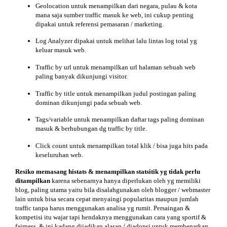
Geolocation untuk menampilkan dari negara, pulau & kota
mana saja sumber traffic masuk ke web, ini cukup penting
dipakai untuk referensi pemasaran / marketing.
Log Analyzer dipakai untuk melihat lalu lintas log total yg
keluar masuk web.
Traffic by url untuk menampilkan url halaman sebuah web
paling banyak dikunjungi visitor.
Traffic by title untuk menampilkan judul postingan paling
dominan dikunjungi pada sebuah web.
Tags/variable untuk menampilkan daftar tags paling dominan
masuk & berhubungan dg traffic by title.
Click count untuk menampilkan total klik / bisa juga hits pada
keseluruhan web.
Resiko
memasang histats & menampilkan statsitik yg tidak perlu
ditampilkan
karena sebenarnya hanya diperlukan oleh yg memiliki
blog, paling utama yaitu bila disalahgunakan oleh blogger / webmaster
lain untuk bisa secara cepat menyaingi popularitas maupun jumlah
traffic tanpa harus menggunakan analisa yg rumit. Persaingan &
kompetisi itu wajar tapi hendaknya menggunakan cara yang sportif &
fairness, & ini kadang dijadikan alasan / diadopsi untuk membenarkan