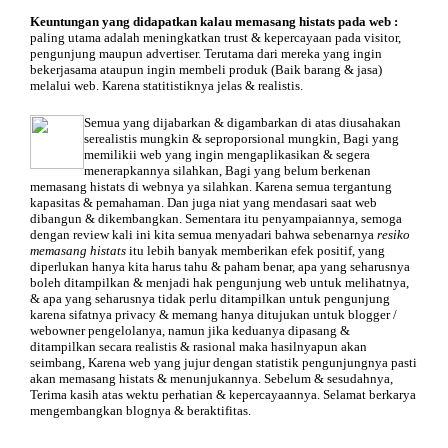
Keuntungan
yang didapatkan kalau memasang histats pada web :
paling utama adalah meningkatkan trust & kepercayaan pada visitor,
pengunjung maupun advertiser. Terutama dari mereka yang ingin
bekerjasama ataupun ingin membeli produk (Baik barang & jasa)
melalui web. Karena statitistiknya jelas & realistis.
Semua yang dijabarkan & digambarkan di atas diusahakan
serealistis mungkin & seproporsional mungkin, Bagi yang
memilikii web yang ingin mengaplikasikan & segera
menerapkannya silahkan, Bagi yang belum berkenan
memasang histats di webnya ya silahkan. Karena semua tergantung
kapasitas & pemahaman. Dan juga niat yang mendasari saat web
dibangun & dikembangkan. Sementara itu penyampaiannya, semoga
dengan review kali ini kita semua menyadari bahwa sebenarnya
resiko
memasang histats
itu lebih banyak memberikan efek positif, yang
diperlukan hanya kita harus tahu & paham benar, apa yang seharusnya
boleh ditampilkan & menjadi hak pengunjung web untuk melihatnya,
& apa yang seharusnya tidak perlu ditampilkan untuk pengunjung
karena sifatnya privacy & memang hanya ditujukan untuk blogger /
webowner pengelolanya, namun jika keduanya dipasang &
ditampilkan secara realistis & rasional maka hasilnyapun akan
seimbang, Karena web yang jujur dengan statistik pengunjungnya pasti
akan memasang histats & menunjukannya. Sebelum & sesudahnya,
Terima kasih atas wektu perhatian & kepercayaannya. Selamat berkarya
mengembangkan blognya & beraktifitas.