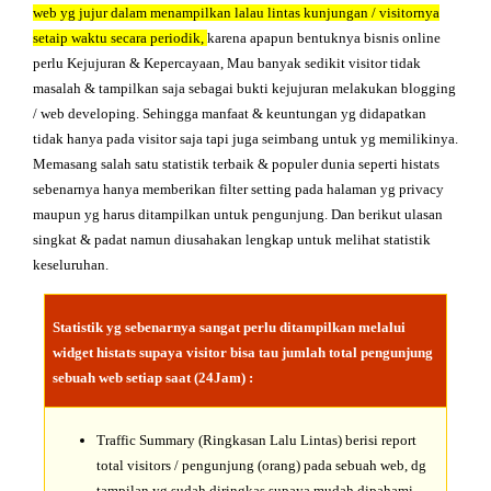
web yg jujur dalam menampilkan lalau lintas kunjungan / visitornya
setaip waktu secara periodik,
karena apapun bentuknya bisnis online
perlu Kejujuran & Kepercayaan, Mau banyak sedikit visitor tidak
masalah & tampilkan saja sebagai bukti kejujuran melakukan blogging
/ web developing. Sehingga manfaat & keuntungan yg didapatkan
tidak hanya pada visitor saja tapi juga seimbang untuk yg memilikinya.
Memasang salah satu statistik terbaik & populer dunia seperti histats
sebenarnya hanya memberikan filter setting pada halaman yg privacy
maupun yg harus ditampilkan untuk pengunjung. Dan berikut ulasan
singkat & padat namun diusahakan lengkap untuk melihat statistik
keseluruhan.
Statistik yg sebenarnya sangat perlu ditampilkan melalui
widget histats supaya
visitor
bisa tau jumlah total pengunjung
sebuah web setiap saat (24Jam) :
Traffic Summary (Ringkasan Lalu Lintas) berisi report
total visitors / pengunjung (orang) pada sebuah web, dg
tampilan yg sudah diringkas supaya mudah dipahami