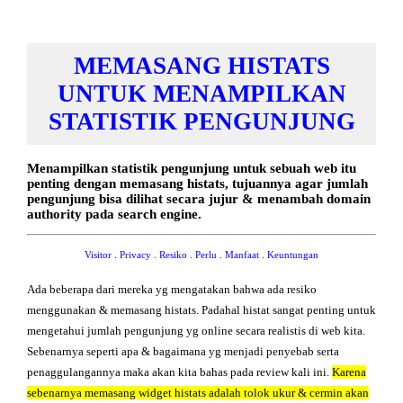
MEMASANG HISTATS
UNTUK MENAMPILKAN
STATISTIK PENGUNJUNG
Menampilkan statistik pengunjung untuk sebuah web itu
penting dengan memasang histats, tujuannya agar jumlah
pengunjung bisa dilihat secara jujur & menambah domain
authority pada search engine.
Visitor
.
Privacy
.
Resiko
.
Perlu
.
Manfaat
.
Keuntungan
Ada beberapa dari mereka yg mengatakan bahwa ada resiko
menggunakan & memasang histats. Padahal histat sangat penting untuk
mengetahui jumlah pengunjung yg online secara realistis di web kita.
Sebenarnya seperti apa & bagaimana yg menjadi penyebab serta
penaggulangannya maka akan kita bahas pada review kali ini.
Karena
sebenarnya memasang widget histats adalah tolok ukur & cermin akan