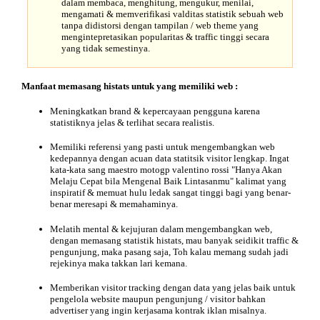
dalam membaca, menghitung, mengukur, menilai,
mengamati & memverifikasi valditas statistik sebuah web
tanpa didistorsi dengan tampilan / web theme yang
mengintepretasikan popularitas & traffic tinggi secara
yang tidak semestinya.
Manfaat
memasang histats untuk yang memiliki web :
Meningkatkan brand & kepercayaan pengguna karena
statistiknya jelas & terlihat secara realistis.
Memiliki referensi yang pasti untuk mengembangkan web
kedepannya dengan acuan data statitsik visitor lengkap. Ingat
kata-kata sang maestro motogp valentino rossi "Hanya Akan
Melaju Cepat bila Mengenal Baik Lintasanmu" kalimat yang
inspiratif & memuat hulu ledak sangat tinggi bagi yang benar-
benar meresapi & memahaminya.
Melatih mental & kejujuran dalam mengembangkan web,
dengan memasang statistik histats, mau banyak seidikit traffic &
pengunjung, maka pasang saja, Toh kalau memang sudah jadi
rejekinya maka takkan lari kemana.
Memberikan visitor tracking dengan data yang jelas baik untuk
pengelola website maupun pengunjung / visitor bahkan
advertiser yang ingin kerjasama kontrak iklan misalnya.