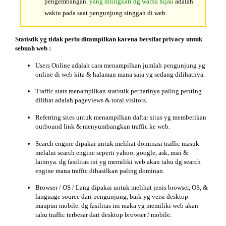
pengembangan.
yang dilingkari dg warna hijau
adalah
waktu pada saat pengunjung singgah di web.
Statistik yg tidak perlu ditampilkan karena bersifat
privacy
untuk
sebuah web :
Users Online adalah cara menampilkan jumlah pengunjung yg
online di web kita & halaman mana saja yg sedang dilihatnya.
Traffic stats menampilkan statistik perharinya paling penting
dilihat adalah pageviews & total visitors.
Referring sites untuk menampilkan daftar situs yg memberikan
outbound link & menyumbangkan traffic ke web.
Search engine dipakai untuk melihat dominasi traffic masuk
melalui search engine seperti yahoo, google, ask, msn &
lainnya. dg fasilitas ini yg memiliki web akan tahu dg search
engine mana traffic dihasilkan paling dominan.
Browser / OS / Lang dipakai untuk melihat jenis browser, OS, &
language source dari pengunjung, baik yg versi desktop
maupun mobile. dg fasilitas ini maka yg memiliki web akan
tahu traffic terbesar dari desktop browser / mobile.