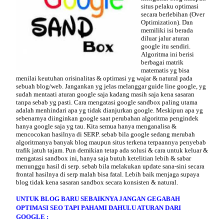
situs pelaku optimasi
secara berlebihan (Over
Optimization). Dan
memiliki isi berada
diluar jalur aturan
google itu sendiri.
Algoritma ini berisi
berbagai matrik
matematis yg bisa
menilai keutuhan orisinalitas & optimasi yg wajar & natural pada
sebuah blog/web. Jangankan yg jelas melanggar guide line google, yg
sudah mentaati aturan google saja kadang masih saja kena sasaran
tanpa sebab yg pasti. Cara mengatasi google sandbox paling utama
adalah menhindari apa yg tidak dianjurkan google. Meskipun apa yg
sebenarnya diinginkan google saat perubahan algoritma pengindek
hanya google saja yg tau. Kita semua hanya menganalisa &
mencocokan hasilnya di SERP. sebab bila google sedang merubah
algoritmanya banyak blog maupun situs terkena terpaannya penyebab
trafik jatuh tajam. Pun demikian tetap ada solusi & cara untuk keluar &
mengatasi sandbox ini, hanya saja butuh ketelitian lebih & sabar
menunggu hasil di serp. sebab bila melakukan update sana-sini secara
frontal hasilnya di serp malah bisa fatal. Lebih baik menjaga supaya
blog tidak kena sasaran sandbox secara konsisten & natural.
UNTUK BLOG BARU SEBAIKNYA JANGAN GEGABAH
OPTIMASI SEO TAPI PAHAMI DAHULU ATURAN DARI
GOOGLE :