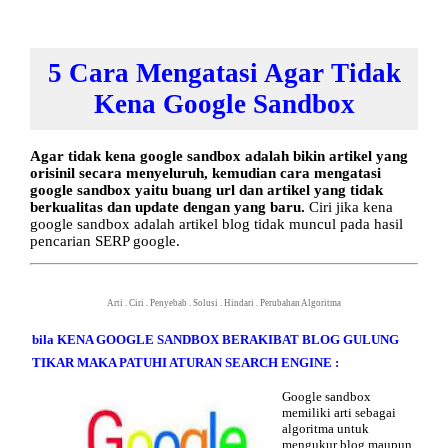
5 Cara Mengatasi Agar Tidak
Kena Google Sandbox
Agar tidak kena google sandbox adalah bikin artikel yang
orisinil secara menyeluruh, kemudian cara mengatasi
google sandbox yaitu buang url dan artikel yang tidak
berkualitas dan update dengan yang baru.
Ciri jika kena
google sandbox adalah artikel blog tidak muncul pada hasil
pencarian SERP google.
Arti
.
Ciri
.
Penyebab
.
Solusi
.
Hindari
.
Perubahan Algoritma
bila KENA GOOGLE SANDBOX BERAKIBAT BLOG GULUNG
TIKAR MAKA PATUHI ATURAN SEARCH ENGINE :
Google sandbox
memiliki
arti
sebagai
algoritma untuk
mengukur blog maupun