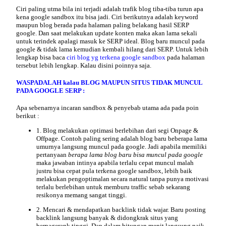
Ciri
paling utma bila ini terjadi adalah trafik blog tiba-tiba turun apa
kena google sandbox itu bisa jadi. Ciri berikutnya adalah keyword
maupun blog berada pada halaman paling belakang hasil SERP
google. Dan saat melakukan update konten maka akan lama sekali
untuk terindek apalagi masuk ke SERP ideal. Blog baru muncul pada
google & tidak lama kemudian kembali hilang dari SERP. Untuk lebih
lengkap bisa baca
ciri blog yg terkena google sandbox
pada halaman
tersebut lebih lengkap. Kalau disini poinnya saja.
WASPADALAH kalau BLOG MAUPUN SITUS TIDAK MUNCUL
PADA GOOGLE SERP :
Apa sebenarnya incaran sandbox &
penyebab
utama ada pada poin
berikut :
1. Blog melakukan optimasi berlebihan dari segi Onpage &
Offpage. Contoh paling sering adalah blog baru beberapa lama
umurnya langsung muncul pada google. Jadi apabila memiliki
pertanyaan
berapa lama blog baru bisa muncul pada google
maka jawaban intinya apabila terlalu cepat muncul malah
justru bisa cepat pula terkena google sandbox, lebih baik
melakukan pengoptimalan secara natural tanpa punya motivasi
terlalu berlebihan untuk memburu traffic sebab sekarang
resikonya memang sangat tinggi.
2. Mencari & mendapatkan backlink tidak wajar. Baru posting
backlink langsung banyak & didongkrak situs yang
berpagerank tinggi. Dan dalam hitungan menit langsung naik