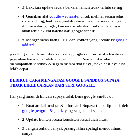
3. Lakukan update secara berkala namun tidak terlalu sering.
4. Gunakan alat
google webmaster
untuk melihat secara jelas
statistik blog, baik yang sudah sesuai maupun pesan langsung
diterima dari google, karena apabila dari tools tsb hasilnya
akan lebih akurat karena dari google sendiri.
5. Mengirimkan ulang URL dari konten yang update ke
google
add url.
jika blog sudah lama dibiarkan kena google sandbox maka hasilnya
juga akan lama serta tidak secepat harapan. Namun jika tahu
mendapatkan sandbox & segera memperbaikinya, maka hasilnya bisa
lebih cepat.
BERIKUT CARA MENGATASI GOOGLE SANDBOX SUPAYA
TIDAK DIKELUARKAN DARI SERP GOOGLE.
Hal yang harus di
hindari
supaya tidak kena google sandbox :
1. Buat artikel orisinal & informatif. Supaya tidak dipindai oleh
google penguin & panda
yang sangat anti spam.
2. Update konten secara konsisten sesuai arah situs.
3. Jangan terlalu banyak pasang iklan apalagi mendominasi
isinya.