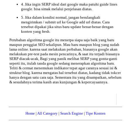
4. Jika ingin SERP ideal dari google maka patuhi guide lines
google. bisa simak melalui penjelasan diatas.
5. Jika dalam kondisi normal, jangan berulangkali
mengirimkan / submit url ke Google add url diatas. Cara
tersebut dipakai jika situs baru update benar-benar dengan
konten yang fresh.
Perubahan algoritma
google itu menerpa siapa saja baik yang baru
maupun penggiat SEO sekalipun. Mau baru maupun blog yang sudah
lama online. karena saat melakukan perbahan, biasanya google akan
melakukan pre-test pada mesin pencarinya, & saat itu terjadi biasanya
SERP diacak-acak, Bagi yang panik melihat SERP yang gonta-ganti
seperti itu, itulah tanda google sedang menerapkan algoritma baru.
Teliti & cermat menemukan indikator tepat agar caranya sesuai isi &
struktur blog. karena mengatas hal tersebut diatas, kadang tidak tokcer
hanya dengan satu cara saja. Sementara itu yang disampaikan, sebelum
& sesudahnya terima kasih atas kunjungan & kepercayaannya.
Home
|
All Category
|
Search Engine
|
Tipe Konten