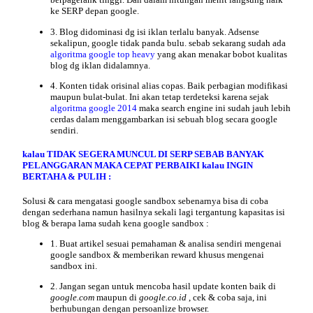
ke SERP depan google.
3. Blog didominasi dg isi iklan terlalu banyak. Adsense
sekalipun, google tidak panda bulu. sebab sekarang sudah ada
algoritma google top heavy
yang akan menakar bobot kualitas
blog dg iklan didalamnya.
4. Konten tidak orisinal alias copas. Baik perbagian modifikasi
maupun bulat-bulat. Ini akan tetap terdeteksi karena sejak
algoritma google 2014
maka search engine ini sudah jauh lebih
cerdas dalam menggambarkan isi sebuah blog secara google
sendiri.
kalau TIDAK SEGERA MUNCUL DI SERP SEBAB BANYAK
PELANGGARAN MAKA CEPAT PERBAIKI kalau INGIN
BERTAHA & PULIH :
Solusi
& cara mengatasi google sandbox sebenarnya bisa di coba
dengan sederhana namun hasilnya sekali lagi tergantung kapasitas isi
blog & berapa lama sudah kena google sandbox :
1. Buat artikel sesuai pemahaman & analisa sendiri mengenai
google sandbox & memberikan reward khusus mengenai
sandbox ini.
2. Jangan segan untuk mencoba hasil update konten baik di
google.com
maupun di
google.co.id
, cek & coba saja, ini
berhubungan dengan persoanlize browser.