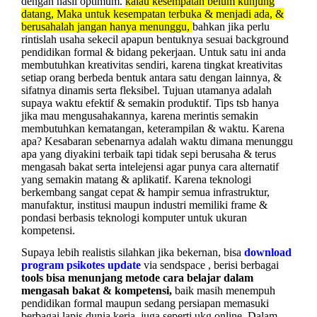
dengan hasil optimum.
kalau kesempatan belum kunjung
datang, Maka untuk kesempatan terbuka & menjadi ada, &
berusahalah jangan hanya menunggu,
bahkan jika perlu
rintislah usaha sekecil apapun bentuknya sesuai background
pendidikan formal & bidang pekerjaan. Untuk satu ini anda
membutuhkan kreativitas sendiri, karena tingkat kreativitas
setiap orang berbeda bentuk antara satu dengan lainnya, &
sifatnya dinamis serta fleksibel. Tujuan utamanya adalah
supaya waktu efektif & semakin produktif. Tips tsb hanya
jika mau mengusahakannya, karena merintis semakin
membutuhkan kematangan, keterampilan & waktu. Karena
apa? Kesabaran sebenarnya adalah waktu dimana menunggu
apa yang diyakini terbaik tapi tidak sepi berusaha & terus
mengasah bakat serta intelejensi agar punya cara alternatif
yang semakin matang & aplikatif. Karena teknologi
berkembang sangat cepat & hampir semua infrastruktur,
manufaktur, institusi maupun industri memiliki frame &
pondasi berbasis teknologi komputer untuk ukuran
kompetensi.
Supaya lebih
realistis
silahkan jika bekernan, bisa
download
program psikotes update
via sendspace
, berisi berbagai
tools bisa menunjang metode cara belajar dalam
mengasah bakat & kompetensi,
baik masih menempuh
pendidikan formal maupun sedang persiapan memasuki
berbagai lapis dunia kerja, juga seperti
ukg online
. Dalam