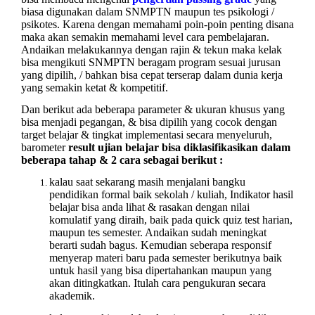
biasa digunakan dalam SNMPTN maupun tes psikologi /
psikotes. Karena dengan memahami poin-poin penting disana
maka akan semakin memahami level cara pembelajaran.
Andaikan melakukannya dengan rajin & tekun maka kelak
bisa mengikuti SNMPTN beragam program sesuai jurusan
yang dipilih, / bahkan bisa cepat terserap dalam dunia kerja
yang semakin ketat & kompetitif.
Dan berikut ada beberapa
parameter
& ukuran khusus yang
bisa menjadi pegangan, & bisa dipilih yang cocok dengan
target belajar & tingkat implementasi secara menyeluruh,
barometer
result ujian belajar bisa diklasifikasikan dalam
beberapa tahap & 2 cara sebagai berikut :
kalau saat sekarang masih menjalani bangku
pendidikan formal baik sekolah / kuliah, Indikator hasil
belajar bisa anda lihat & rasakan dengan nilai
komulatif yang diraih, baik pada quick quiz test harian,
maupun tes semester. Andaikan sudah meningkat
berarti sudah bagus. Kemudian seberapa responsif
menyerap materi baru pada semester berikutnya baik
untuk hasil yang bisa dipertahankan maupun yang
akan ditingkatkan. Itulah cara pengukuran secara
akademik.