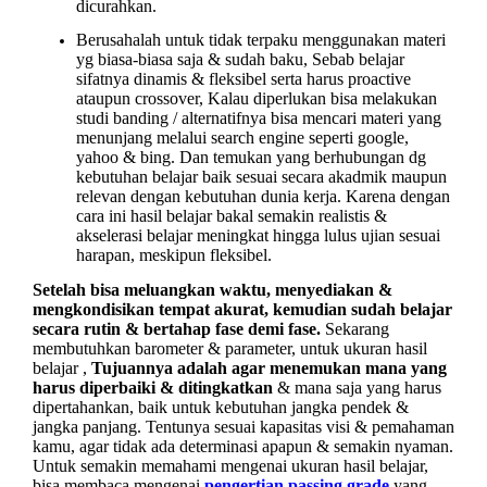
dicurahkan.
Berusahalah untuk tidak terpaku menggunakan materi
yg biasa-biasa saja & sudah baku, Sebab belajar
sifatnya dinamis & fleksibel serta harus
proactive
ataupun crossover, Kalau diperlukan bisa
melakukan
studi banding
/ alternatifnya bisa mencari materi yang
menunjang melalui search engine seperti google,
yahoo & bing. Dan temukan yang berhubungan dg
kebutuhan belajar baik sesuai secara akadmik maupun
relevan dengan kebutuhan dunia kerja. Karena dengan
cara ini hasil belajar bakal semakin realistis &
akselerasi belajar meningkat
hingga lulus ujian sesuai
harapan, meskipun fleksibel.
Setelah bisa meluangkan waktu, menyediakan &
mengkondisikan tempat akurat, kemudian sudah belajar
secara rutin & bertahap fase demi fase.
Sekarang
membutuhkan barometer & parameter, untuk
ukuran hasil
belajar
,
Tujuannya adalah agar menemukan mana yang
harus diperbaiki & ditingkatkan
& mana saja yang harus
dipertahankan, baik untuk kebutuhan jangka pendek &
jangka panjang. Tentunya sesuai kapasitas visi & pemahaman
kamu, agar tidak ada determinasi apapun & semakin nyaman.
Untuk semakin memahami mengenai ukuran hasil belajar,
bisa membaca mengenai
pengertian passing grade
yang