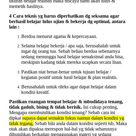
ukuran belajar realistis maka niscaya nanti akan lulus &
memetik hasilnya.
4 Cara teknis yg harus diperhatikan dg seksama agar
berhasil belajar lulus ujian & bekerja dg optimal, antara
lain :
Berdoa menurut agama & kepercayaan.
Selama belajar bekerja / apa saja, berusahalah untuk
ingat dg orang tua. Sebab beliau berdua sebenarnya
sedang menunggu hasil belajar semaksimal anda bisa,
meskipun kadang tidak mereka ucapkan secara lisan.
Pastikan niat benar-benar untuk
tujuan belajar
/
kegiatan positif untuk hasil belajar & plan realistis.
Berusahalah untuk
rileks
agar dapat belajar dalam
kondisi kreatif.
Pastikan ruangan tempat belajar & mbudidaya tenang,
tidak gaduh, bising & tidak berisik.
Ini cukup penting,
Mengapa membutuhkan kondisi tenang?
Sebab cara ini
dipkai
supaya dapat semakin fokus namun dalam kondisi yg
tidak tegang,
Sebab bila anda dalam kondisi seperti tsb, Maka
otak akan dipaksa merespon hal-hal yg tidak seharusnya
dibutuhkan berkaitan menggunakan materi yg sedang