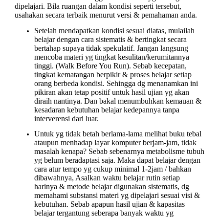
dipelajari. Bila ruangan dalam kondisi seperti tersebut,
usahakan secara terbaik menurut versi & pemahaman anda.
Setelah mendapatkan kondisi sesuai diatas, mulailah
belajar dengan cara
sistematis
& bertingkat secara
bertahap supaya tidak spekulatif. Jangan langsung
mencoba materi yg tingkat kesulitan/kerumitannya
tinggi. (Walk Before You Run). Sebab kecepatan,
tingkat
kematangan berpikir
& proses belajar setiap
orang berbeda kondisi. Sehingga dg menanamkan ini
pikiran akan tetap positif untuk hasil ujian yg akan
diraih nantinya. Dan bakal menumbuhkan kemauan &
kesadaran kebutuhan belajar kedepannya tanpa
interverensi dari luar.
Untuk yg tidak betah berlama-lama melihat buku tebal
ataupun menhadap layar komputer berjam-jam, tidak
masalah kenapa? Sebab sebenarnya metabolisme tubuh
yg belum beradaptasi saja. Maka dapat belajar dengan
cara atur tempo yg cukup minimal 1-2jam / bahkan
dibawahnya, Asalkan waktu belajar rutin setiap
harinya & metode belajar digunakan sistematis, dg
memahami substansi materi yg dipelajari sesuai visi &
kebutuhan. Sebab apapun hasil ujian & kapasitas
belajar tergantung seberapa banyak waktu yg