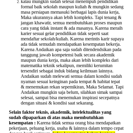
kalau mungkin sudah selesai menempuh pendidikan
formal baik sekolah maupun kuliah & mungkin sedang
masa persiapan memasuki berbagai lapis dunia kerja,
Maka ukurannya akan lebih kompleks. Tapi tenang &
jangan khawatir, semua membutuhkan proses maupun
cara yang tidak instant & ada masanya. Karena meraih
karier sesuai gelar pendidikan tidak seperti saat
mendaftar sekolah/kuliah. Karena merintis karir supaya
ada tidak semudah mendapatkan kesempatan bekerja.
Karena Andaikan apa saja sudah ditendendsikan pada
tanggung jawab kompetensi baik secara akademik
maupun dunia kerja, maka akan lebih kompleks dari
matematika teknik sekalipun, memiliki kerumitan
tersendiri sebagai induk bidang keilmuan lainnya.
Andaikan sudah melewati semua dalam kondisi sudah
nyaman sesuai keinginan pada tempat & habitat tepat
& menemukan rekan sepemikiran, Maka Selamat. Tapi
Andaikan mungkin saja belum, silahkan simak sampai
selesai, sampai bisa menemukan inspirasi secepatnya
dengan situasi & kondisi saat sekarang.
Selain faktor teknis, akademik, intelektualitas yang
sudah dipaparkan di atas maka membutuhkan
kesempatan
:
Karena tidak semua orang bisa mendapatkan
pekerjaan, peluang kerja, usaha & lainnya dalam tempo cepat