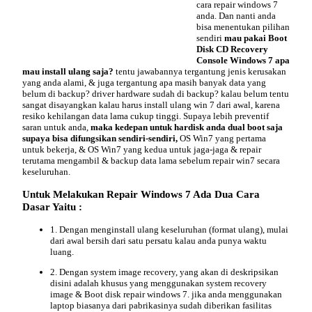
cara repair windows 7
anda. Dan nanti anda
bisa menentukan pilihan
sendiri
mau pakai Boot
Disk CD Recovery
Console Windows 7 apa
mau install ulang saja?
tentu jawabannya tergantung jenis kerusakan
yang anda alami, & juga tergantung apa masih banyak data yang
belum di backup? driver hardware sudah di backup? kalau belum tentu
sangat disayangkan kalau harus install ulang win 7 dari awal, karena
resiko kehilangan data lama cukup tinggi. Supaya lebih preventif
saran untuk anda,
maka kedepan untuk hardisk anda dual boot saja
supaya bisa difungsikan sendiri-sendiri,
OS Win7 yang pertama
untuk bekerja, & OS Win7 yang kedua untuk jaga-jaga & repair
terutama mengambil & backup data lama sebelum repair win7 secara
keseluruhan.
Untuk Melakukan
Repair Windows 7
Ada Dua Cara
Dasar Yaitu
:
1. Dengan menginstall ulang keseluruhan (format ulang), mulai
dari awal bersih dari satu persatu kalau anda punya waktu
luang.
2. Dengan system image recovery, yang akan di deskripsikan
disini adalah khusus yang menggunakan system recovery
image & Boot disk repair windows 7. jika anda menggunakan
laptop biasanya dari pabrikasinya sudah diberikan fasilitas