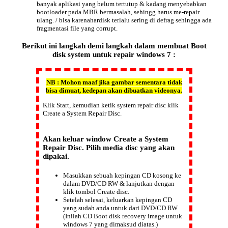
banyak aplikasi yang belum tertutup & kadang menyebabkan
bootloader pada MBR bermasalah, sehingg harus me-repair
ulang. / bisa karena
hardisk terlalu sering di defrag
sehingga ada
fragmentasi file yang corrupt.
Berikut ini langkah demi langkah dalam
membuat Boot
disk
system untuk repair windows 7 :
NB : Mohon maaf jika gambar sementara tidak
bisa dimuat, kedepan akan dibuatkan videonya.
Klik
Start
, kemudian ketik system repair disc klik
Create a System Repair Disc.
Akan keluar window
Create a System
Repair Disc
. Pilih media disc yang akan
dipakai.
Masukkan sebuah kepingan CD kosong ke
dalam DVD/CD RW & lanjutkan dengan
klik tombol
Create disc
.
Setelah selesai, keluarkan kepingan CD
yang sudah anda untuk dari DVD/CD RW
(Inilah CD Boot disk recovery image untuk
windows 7 yang dimaksud diatas.)