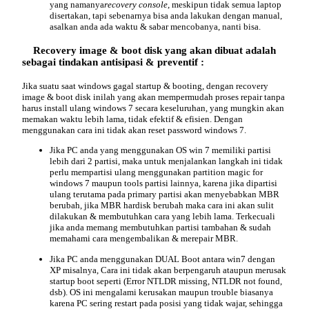
yang namanya
recovery console
, meskipun tidak semua laptop
disertakan, tapi sebenarnya bisa anda lakukan dengan manual,
asalkan anda ada waktu & sabar mencobanya, nanti bisa.
Recovery image & boot disk
yang akan dibuat adalah
sebagai tindakan antisipasi & preventif :
Jika suatu saat windows gagal startup & booting, dengan recovery
image & boot disk inilah yang akan mempermudah proses repair tanpa
harus install ulang windows 7 secara keseluruhan, yang mungkin akan
memakan waktu lebih lama, tidak efektif & efisien. Dengan
menggunakan cara ini tidak akan reset password windows 7.
Jika PC anda yang menggunakan OS win 7 memiliki partisi
lebih dari 2 partisi, maka untuk menjalankan langkah ini tidak
perlu mempartisi ulang menggunakan partition magic for
windows 7 maupun tools partisi lainnya, karena jika dipartisi
ulang terutama pada primary partisi akan menyebabkan MBR
berubah, jika MBR hardisk berubah maka cara ini akan sulit
dilakukan & membutuhkan cara yang lebih lama. Terkecuali
jika anda memang membutuhkan partisi tambahan & sudah
memahami cara mengembalikan & merepair MBR.
Jika PC anda menggunakan
DUAL Boot antara win7 dengan
XP
misalnya, Cara ini tidak akan berpengaruh ataupun merusak
startup boot seperti (
Error NTLDR missing, NTLDR not found,
dsb). OS ini mengalami kerusakan maupun trouble biasanya
karena
PC sering restart
pada posisi yang tidak wajar, sehingga