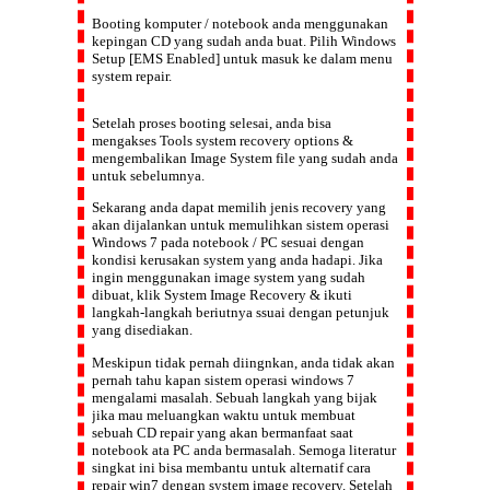
Booting komputer / notebook anda menggunakan
kepingan CD yang sudah anda buat. Pilih
Windows
Setup [EMS Enabled]
untuk masuk ke dalam menu
system repair.
Setelah proses booting selesai, anda bisa
mengakses
Tools system recovery options
&
mengembalikan Image System file yang sudah anda
untuk sebelumnya.
Sekarang anda dapat memilih
jenis recovery
yang
akan dijalankan untuk memulihkan sistem operasi
Windows 7 pada notebook / PC sesuai dengan
kondisi kerusakan system yang anda hadapi. Jika
ingin menggunakan image system yang sudah
dibuat, klik
System Image Recovery
& ikuti
langkah-langkah beriutnya ssuai dengan petunjuk
yang disediakan.
Meskipun tidak pernah diingnkan, anda tidak akan
pernah tahu kapan sistem operasi windows 7
mengalami masalah. Sebuah langkah yang bijak
jika mau meluangkan waktu untuk membuat
sebuah CD repair yang akan bermanfaat saat
notebook ata PC anda bermasalah. Semoga literatur
singkat ini bisa membantu untuk alternatif cara
repair win7 dengan system image recovery. Setelah