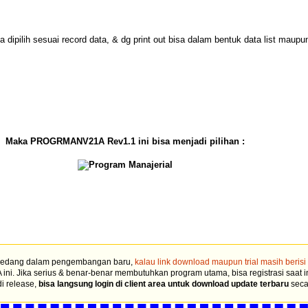
 dipilih sesuai record data, & dg print out bisa dalam bentuk data list maupun
Maka PROGRMANV21A Rev1.1 ini bisa menjadi pilihan :
i sedang dalam pengembangan baru,
kalau link download maupun trial masih beri
. Jika serius & benar-benar membutuhkan program utama, bisa registrasi saat ini 
di release,
bisa langsung login di client area untuk download update terbaru
seca