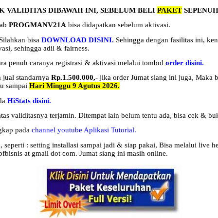
K VALIDITAS DIBAWAH INI, SEBELUM BELI
PAKET
SEPENUH
bab
PROGMANV21A
bisa didapatkan sebelum aktivasi.
Silahkan bisa
DOWNLOAD
DISINI.
Sehingga dengan fasilitas ini, k
si, sehingga adil & fairness.
ara penuh caranya
registrasi
& aktivasi melalui tombol
order
disini.
a
jual
standarnya
Rp.1.500.000,-
jika order
Jumat siang ini juga, Maka
ku sampai
Hari Minggu 9 Agutus 2026.
ada
HiStats disini.
as validitasnya terjamin. Ditempat lain belum tentu ada, bisa cek & bu
ngkap pada
channel youtube Aplikasi Tutorial.
eperti : setting installasi
sampai jadi & siap pakai, Bisa melalui live
fbisnis at gmail dot com.
Jumat siang ini masih online.