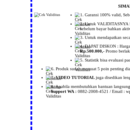
SIMA
1.
Garansi
100% valid, Se
2. Untuk
VALIDITASNYA
sebelum bayar bahkan aktiva
3. Untuk mendapatkan sec
4. DAPAT
DISKON :
Harg
Rp.500.000,-
Promo berla
5.
Statistik
bisa evaluasi p
6.
Produk
sudah memuat 5 poin penting diat
7.
VIDEO TUTORIAL
juga disedikan le
8. Apabila membutuhkan bantuan langsung, s
Support WA :
0882-2008-4521 / Email : wp