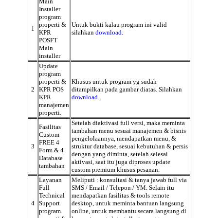
Main
Installer
program
properti &
Untuk bukti kalau program ini valid
1
KPR
silahkan
download.
POSFT
Main
installer
Update
program
properti &
Khusus untuk program yg sudah
2
KPR POS
ditampilkan pada gambar diatas. Silahkan
KPR
download.
manajemen
properti.
Setelah diaktivasi full versi, maka meminta
Fasilitas
tambahan menu sesuai manajemen & bisnis
Custom
pengelolaannya, mendapatkan menu, &
FREE 4
3
struktur database, sesuai kebutuhan & persis
Form & 4
dengan yang diminta, setelah selesai
Database
aktivasi, saat itu juga diproses update
tambahan
custom premium khusus pesanan.
Layanan
Meliputi : konsultasi & tanya jawab full via
Full
SMS / Email / Telepon / YM. Selain itu
Technical
mendapatkan fasilitas & tools remote
4
Support
desktop, untuk meminta bantuan langsung
program
online, untuk membantu secara langsung di