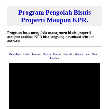
Program Pengolah Bisnis
Properti Maupun KPR.
Program buat mengelola manajemen bisnis properti
ataupun fasilitas KPR bisa langsung download sebelum
aktivasi.
Download
.
Order
.
Garansi
.
Diskon
.
Produk
.
Statistik
.
Mantap
.
Jual
.
Menu
.
Gambar