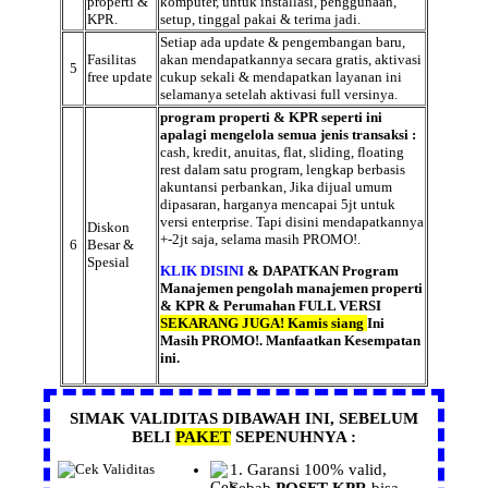
properti &
komputer, untuk installasi, penggunaan,
KPR.
setup, tinggal pakai & terima jadi.
Setiap ada update & pengembangan baru,
Fasilitas
akan mendapatkannya secara gratis, aktivasi
5
free update
cukup sekali & mendapatkan layanan ini
selamanya setelah aktivasi full versinya.
program properti & KPR seperti ini
apalagi mengelola semua jenis transaksi :
cash, kredit, anuitas, flat, sliding, floating
rest dalam satu program, lengkap berbasis
akuntansi perbankan, Jika dijual umum
dipasaran, harganya mencapai 5jt untuk
versi enterprise. Tapi disini mendapatkannya
Diskon
+-2jt saja, selama masih PROMO!.
6
Besar &
Spesial
KLIK DISINI
& DAPATKAN Program
Manajemen pengolah manajemen properti
& KPR & Perumahan FULL VERSI
SEKARANG JUGA!
Kamis siang
Ini
Masih PROMO!. Manfaatkan Kesempatan
ini.
SIMAK VALIDITAS DIBAWAH INI, SEBELUM
BELI
PAKET
SEPENUHNYA :
1.
Garansi
100% valid,