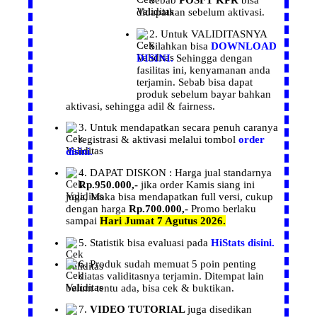
Sebab
POSFT KPR
bisa
didapatkan sebelum aktivasi.
2. Untuk
VALIDITASNYA
Silahkan bisa
DOWNLOAD
DISINI.
Sehingga dengan
fasilitas ini, kenyamanan anda
terjamin. Sebab bisa dapat
produk sebelum bayar bahkan
aktivasi, sehingga adil & fairness.
3. Untuk mendapatkan secara penuh caranya
registrasi
& aktivasi melalui tombol
order
disini.
4. DAPAT
DISKON :
Harga
jual
standarnya
Rp.950.000,-
jika order
Kamis siang ini
juga, Maka bisa mendapatkan
full versi, cukup
dengan harga
Rp.700.000,-
Promo berlaku
sampai
Hari Jumat 7 Agutus 2026.
5.
Statistik
bisa evaluasi pada
HiStats disini.
6.
Produk
sudah memuat 5 poin penting
diatas validitasnya terjamin. Ditempat lain
belum tentu ada, bisa cek & buktikan.
7.
VIDEO TUTORIAL
juga disedikan