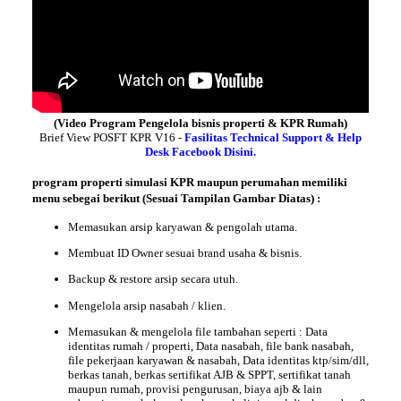
(Video Program Pengelola bisnis properti & KPR Rumah)
Brief View POSFT KPR V16 -
Fasilitas Technical Support & Help
Desk Facebook Disini.
program properti simulasi KPR maupun perumahan memiliki
menu
sebegai berikut (Sesuai Tampilan Gambar Diatas) :
Memasukan arsip karyawan & pengolah utama.
Membuat ID Owner sesuai brand usaha & bisnis.
Backup & restore arsip secara utuh.
Mengelola arsip nasabah / klien.
Memasukan & mengelola file tambahan seperti : Data
identitas rumah / properti, Data nasabah, file bank nasabah,
file pekerjaan karyawan & nasabah, Data identitas ktp/sim/dll,
berkas tanah, berkas sertifikat AJB & SPPT, sertifikat tanah
maupun rumah, provisi pengurusan, biaya ajb & lain