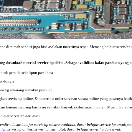
hone di rumah sendiri juga bisa asalakan materinya tepat. Memang belajar servis hp
gsung download tutorial service hp disini. Sebagai validitas kalau panduan yang 
untuk pemula sekalipun pasti bisa.
 & dongle.
deo yg sekarang semakin populer,
n servis hp online, & menerima order servisan secara online yang pasarnya lebih 
cari karena memang kasus ini semakin banyak akibat musim hujan. Musim hujan a
elajar servis hp dari awal.
ndiri, dasar belajar servis hp secara otodidak, dasar belajar service hp untuk pem
 hp,
servis hp online, servis hp mati total, dasar belajar servis hp dari awal.