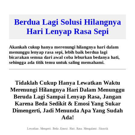
Berdua Lagi Solusi Hilangnya
Hari Lenyap Rasa Sepi
Akankah cukup hanya merenungi hilangnya hari dalam
menunggu lenyap rasa sepi, lebih baik berdua lagi
bicarakan semua dari awal coba leburkan bedanya hati,
sehingga ada titik temu untuk saling memahami.
Tidaklah Cukup Hanya Lewatkan Waktu
Merenungi Hilangnya Hari Dalam Menunggu
Beruda Lagi Sampai Lenyap Rasa, Jangan
Karena Beda Sedikit & Emosi Yang Sukar
Dimengerti, Jadi Menunda Apa Yang Sudah
Ada!
Lewatkan
.
Mengerti
.
Beda
.
Emosi
.
Hari
.
Rasa
.
Mengalami
.
Jikustik