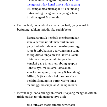
memahami & mengerti bagaimana
solusi
mengatasi tidak kenal maka tidak sayang
itu, sampai bisa mencapai titik seimbang
untuk saling mengenal apa yang selama
ini dimengerti & diketahui.
Berdua lagi, coba leburkan
beda
nya hati, yang semakin
berjurang, takkan terjadi, jika sudah beku :
Berusaha untuk kembali membiacarakan
semua berdua untuk meleburkan rasa
yang berbeda dalam hati masing-masing,
jujur & terbuka atas apa yang sama-sama
saling dirasa tanpa prestis, karena kalau
dibiarkan hanya berlalu tanpa ada
koneksi yang intens terhubung apapun
kondisinya, maka lama-lama akan
semakin menjauh, berjurang & bisa ilang
felling, & jika sudah beku semua akan
berlalu, & mungkin butuh waktu lama
menunggu kesempatan & harapan baru.
Berdua lagi, coba hilangkan
emosi
kita yang menghanyutkan,,
tidak mudah untuk membuatnya utuh :
Jika ternyata masih timbul perbedaan