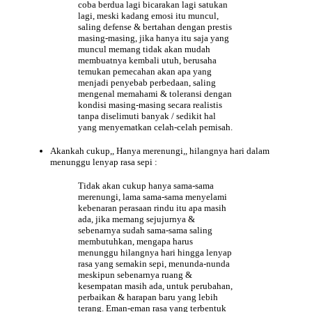
coba berdua lagi bicarakan lagi satukan
lagi, meski kadang emosi itu muncul,
saling defense & bertahan dengan prestis
masing-masing, jika hanya itu saja yang
muncul memang tidak akan mudah
membuatnya kembali utuh, berusaha
temukan pemecahan akan apa yang
menjadi penyebab perbedaan, saling
mengenal memahami & toleransi dengan
kondisi masing-masing secara realistis
tanpa diselimuti banyak / sedikit hal
yang menyematkan celah-celah pemisah.
Akankah cukup,, Hanya merenungi,, hilangnya
hari
dalam
menunggu lenyap rasa sepi :
Tidak akan cukup hanya sama-sama
merenungi, lama sama-sama menyelami
kebenaran perasaan rindu itu apa masih
ada, jika memang sejujurnya &
sebenarnya sudah sama-sama saling
membutuhkan, mengapa harus
menunggu hilangnya hari hingga lenyap
rasa yang semakin sepi, menunda-nunda
meskipun sebenarnya ruang &
kesempatan masih ada, untuk perubahan,
perbaikan & harapan baru yang lebih
terang. Eman-eman rasa yang terbentuk