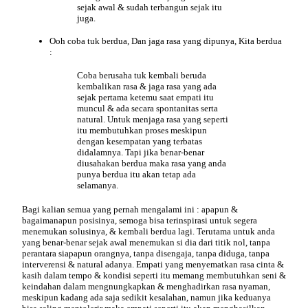
sejak awal & sudah terbangun sejak itu
juga.
Ooh coba tuk berdua, Dan jaga
rasa
yang dipunya, Kita berdua
:
Coba berusaha tuk kembali beruda
kembalikan rasa & jaga rasa yang ada
sejak pertama ketemu saat empati itu
muncul & ada secara spontanitas serta
natural. Untuk menjaga rasa yang seperti
itu membutuhkan proses meskipun
dengan kesempatan yang terbatas
didalamnya. Tapi jika benar-benar
diusahakan berdua maka rasa yang anda
punya berdua itu akan tetap ada
selamanya.
Bagi kalian semua yang pernah
mengalami
ini : apapun &
bagaimanapun posisinya, semoga bisa terinspirasi untuk segera
menemukan solusinya, & kembali berdua lagi. Terutama untuk anda
yang benar-benar sejak awal menemukan si dia dari titik nol, tanpa
perantara siapapun orangnya, tanpa disengaja, tanpa diduga, tanpa
interverensi & natural adanya. Empati yang menyematkan rasa cinta &
kasih dalam tempo & kondisi seperti itu memang membutuhkan seni &
keindahan dalam mengnungkapkan & menghadirkan rasa nyaman,
meskipun kadang ada saja sedikit kesalahan, namun jika keduanya