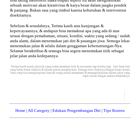
bisa saling mentolerir maka empati seperti itu akan menghasilkan
sebuah motivasi akan kreativitas & karya besar dalam jangka pendek
& panjang. Bukan rasa yang timbul karena kebutuhan & interverensi
disekitarnya.
Sebelum & sesudahnya, Terima kasih atas kunjungan &
kepercayaannya, & andapun bisa memaknai apa yang ada di atas
sesuai dengan pemahaman, situasi, kondisi, waktu yang sedang / sudah
anda alami, dalam menemukan jati diri & pasangan jiwa. Semoga lekas
menemukan jalan & selalu dalam genggaman keberuntungan-Nya.
Selamat beraktifitas & semoga bisa segera menemukan titik sebagai
pilar jalan anda kedepannya.
Terima kasih untuk
jikustik
yang sudah membuat lirik & instrumen lagi berdua lagi : bait demi bait
yang benar-benar realistis & alunan penuh penghayatan. Semoga terus berkarya dengan kreasi-kreasi
baru yang bisa menginspirasi banyak orang untuk memahami & mengaplikasikan dalam sikon yang
tepat sesuai dengan makna didalamnya.
Home
|
All Category
|
Edukasi Pengembangan Diri
|
Tipe Konten