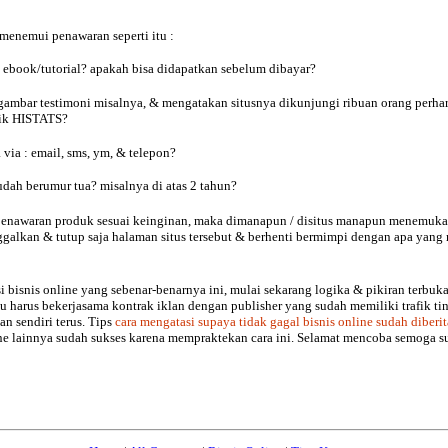
enemui penawaran seperti itu :
ti ebook/tutorial? apakah bisa didapatkan sebelum dibayar?
n gambar testimoni misalnya, & mengatakan situsnya dikunjungi ribuan orang perh
tik HISTATS?
ia : email, sms, ym, & telepon?
udah berumur tua? misalnya di atas 2 tahun?
enawaran produk sesuai keinginan, maka dimanapun / disitus manapun menemukan
ggalkan & tutup saja halaman situs tersebut & berhenti bermimpi dengan apa yang 
bisnis online yang sebenar-benarnya ini, mulai sekarang logika & pikiran terb
u harus bekerjasama kontrak iklan dengan publisher yang sudah memiliki trafik ti
n sendiri terus. Tips
cara mengatasi supaya tidak gagal bisnis online sudah diberi
line lainnya sudah sukses karena mempraktekan cara ini. Selamat mencoba semoga su