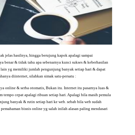
dak jelas hasilnya, hingga berujung kapok apalagi sampai
a benar & tidak tahu apa sebenarnya kunci sukses & keberhasilan
r lain yg memiliki jumlah pengunjung banyak setiap hari & dapat
hanya diinternet, silahkan simak satu-persatu :
 online & serba otomatis, Bukan itu. Internet itu pasarnya luas &
empo cepat apalagi ribuan setiap hari. Apalagi bila masih pemula
njung banyak & rutin setiap hari ke web. sebab bila web sudah
 pemahaman bisnis online yg salah inilah alasan paling mendasari