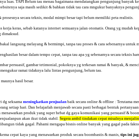
nya luas. TAPI Belum tau menau bagaimana mendatangkan pengunjung banyak ke we
ebsitenya saja masih sedikit & bahkan tidak tau cara mngukur banyaknya pengunjun
rosesnya secara teknis, modal mimpi besar tapi belum memiliki peta realistis.
s kerja keras, sebab katanya internet semuanya jalan otomatis. Orang yg mudah ke
g dimaksud.
bakal langsung melayang & bermimpi, tanpa tau proses & cara sebenarnya untuk m
ghasilan besar dalam tempo cepat, tanpa tau apa yg sebenarnya secara teknis haru
mbar persuasif, gambar tetimonial, pokoknya yg terkesan ramai & banyak, & mencit
ara mengukur ramai tidaknya lalu lintas pengunjung, belum tau.
 maunya hasil besar.
ari dg seksama
meningkatkan penjualan
baik secara online & offline : Terutama m
orang setiap hari. Dan belajarlah menjawab secara pasti berbagai bentuk pertan
ah menawarkan produk yang super hebat dg gaya komunikasi yang persuasif & boom
enjualanpun akan ikut tidak stabil.
Segera ambil tindakan cepat misalnya menjali
dibangun tidak gagal. Pahami mengapa bisnis online banyak yang gagal pada faktor
skema cepat kaya yang menawarkan produk secara boombastis & manis,
tips
ini ju