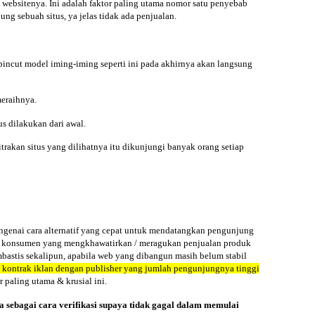
bsitenya. Ini adalah faktor paling utama nomor satu penyebab
g sebuah situs, ya jelas tidak ada penjualan.
pincut model iming-iming seperti ini pada akhirnya akan langsung
eraihnya.
s dilakukan dari awal.
rakan situs yang dilihatnya itu dikunjungi banyak orang setiap
engenai cara alternatif yang cepat untuk mendatangkan pengunjung
yaan konsumen yang mengkhawatirkan / meragukan penjualan produk
bastis sekalipun, apabila web yang dibangun masih belum stabil
n kontrak iklan dengan publisher yang jumlah pengunjungnya tinggi
 paling utama & krusial ini.
ga sebagai cara verifikasi supaya tidak gagal dalam memulai