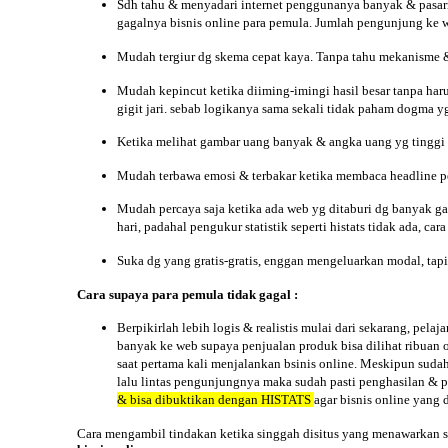
Sdh tahu & menyadari internet penggunanya banyak & pasar
gagalnya bisnis online para pemula. Jumlah pengunjung ke w
Mudah tergiur dg skema cepat kaya. Tanpa tahu mekanisme & p
Mudah kepincut ketika diiming-imingi hasil besar tanpa haru
gigit jari. sebab logikanya sama sekali tidak paham dogma y
Ketika melihat gambar uang banyak & angka uang yg tinggi 
Mudah terbawa emosi & terbakar ketika membaca headline pen
Mudah percaya saja ketika ada web yg ditaburi dg banyak ga
hari, padahal pengukur statistik seperti histats tidak ada, c
Suka dg yang gratis-gratis, enggan mengeluarkan modal, tapi
Cara
supaya para pemula tidak gagal :
Berpikirlah lebih logis & realistis mulai dari sekarang, pelaj
banyak ke web supaya penjualan produk bisa dilihat ribuan 
saat pertama kali menjalankan bsinis online. Meskipun sud
lalu lintas pengunjungnya maka sudah pasti penghasilan & p
& bisa dibuktikan dengan HISTATS
agar bisnis online yang 
Cara mengambil tindakan ketika singgah disitus yang menawarkan 