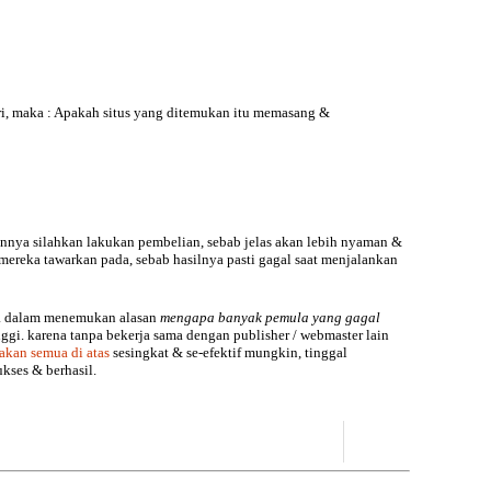
ari, maka : Apakah situs yang ditemukan itu memasang &
nya silahkan lakukan pembelian, sebab jelas akan lebih nyaman &
mereka tawarkan pada, sebab hasilnya pasti gagal saat menjalankan
uka dalam menemukan alasan
mengapa banyak pemula yang gagal
nggi. karena tanpa bekerja sama dengan publisher / webmaster lain
takan semua di atas
sesingkat & se-efektif mungkin, tinggal
kses & berhasil.