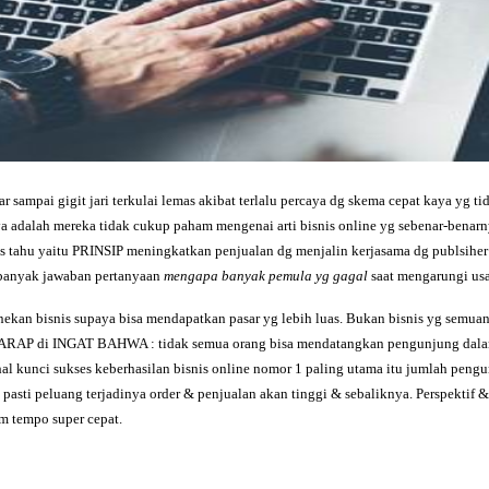
sampai gigit jari terkulai lemas akibat terlalu percaya dg skema cepat kaya yg ti
 adalah mereka tidak cukup paham mengenai arti bisnis online yg sebenar-benarny
arus tahu yaitu PRINSIP meningkatkan penjualan dg menjalin kerjasama dg publsihe
i banyak jawaban pertanyaan
mengapa banyak pemula yg gagal
saat mengarungi usa
kan bisnis supaya bisa mendapatkan pasar yg lebih luas. Bukan bisnis yg semuanya
HARAP di INGAT BAHWA : tidak semua orang bisa mendatangkan pengunjung dalam t
hal kunci sukses keberhasilan bisnis online nomor 1 paling utama itu jumlah pengu
sti peluang terjadinya order & penjualan akan tinggi & sebaliknya. Perspektif &
m tempo super cepat.