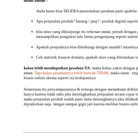
bisnis online :
Anda harus bisa SEGERA menemukan jawaban pasti apabila m
Apa penjualan produk? barang / jasa? / produk digital seper
bila situs yang dikunjungi itu terkesan ramai, penuh denga
menampilkan pengukur lalu lintas pengunjung seperti statis
Apakah penjualnya bisa dihubungi dengan mudah? misalnya v
Cek statistik riwayat domain, apakah situs yang ditemukan s
kalau lebih mendapatkan
jawaban
YA :
maka kalau yakin dengan p
aman.
Tapi kalau jawabannya lebih banyak TIDAK,
maka saran : tin
bisnis online skema seperti ini kedepannya.
Sementara itu penyampaiannya & semoga dengan memahami definisi 
hanya karena tidak tahu jika meningkatkan penjualan secara cepat it
maka penjualan produk sudah pasti lama meningkatnya jika dilakuka
dipraktekan saja. Jangan sampai gigit jari karena melihat bisnis on