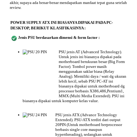
akhir, supaya ada benar-benar mendapatkan manfaat tepat guna setelah
review.
POWER SUPPLY ATX INI BIASANYA DIPAKAI PADA PC-
DESKTOP, BERIKUT KLASIFIKASINYA :
Jenis
PSU berdasarkan dimensi & form factor :
PSU jenis AT (Advanced Technology).
Untuk jenis ini biasanya dipakai pada
motherboard berukuran besar (Big Form
Factor). Tombol power masih
menggunakan saklar biasa (Relay
Analog). Memiliki daya / watt dg ukuran
lebih kecil, sebab PSU PC-AT ini
biasanya dipakai untuk motherboard dg
processor berbasis X386,486,Pentium1,
MMX (Multi Media Extended). PSU ini
biasanya dipakai untuk komputer kelas value.
PSU jenis ATX (Advance Technology
Extended). PSU-ATX terdiri dari output
20PIN (Untuk motherboard berprocessor
berbasis single core maupun
hyperthreading), sedangkan untuk