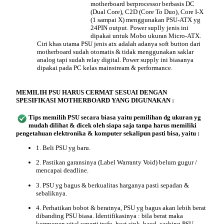
motherboard berprocessor berbasis DC
(Dual Core), C2D (Core To Duo), Core I-X
(1 sampai X) menggunakan PSU-ATX yg
24PIN output. Power suplly jenis ini
dipakai untuk Mobo ukuran Micro-ATX.
Ciri khas utama PSU jenis atx adalah adanya soft button dari
motherboard sudah otomatis & tidak menggunakan saklar
analog tapi sudah relay digital. Power supply ini biasanya
dipakai pada PC kelas mainstream & performance.
MEMILIH PSU HARUS CERMAT SESUAI DENGAN
SPESIFIKASI MOTHERBOARD YANG DIGUNAKAN :
Tips
memilih PSU secara biasa yaitu pemilihan dg ukuran yg
mudah dilihat & dicek oleh siapa saja tanpa harus memiliki
pengetahuan elektronika & komputer sekalipun pasti bisa, yaitu :
1. Beli PSU yg baru.
2. Pastikan garansinya (Label Warranty Void) belum gugur /
mencapai deadline.
3. PSU yg bagus & berkualitas harganya pasti sepadan &
sebaliknya.
4. Perhatikan bobot & beratnya, PSU yg bagus akan lebih berat
dibanding PSU biasa. Identifikasinya : bila berat maka
komponen vital seperti trafo, heat sink, baud, cashing PSU