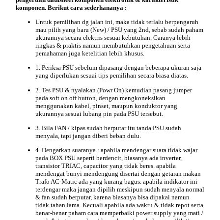
komponen. Berikut cara sederhananya :
Untuk pemilihan dg jalan ini, maka tidak terlalu berpengaruh
mau pilih yang baru (New) / PSU yang 2nd, sebab sudah paham
ukurannya secara elektris sesuai kebutuhan. Caranya lebih
ringkas & praktis namun membutuhkan pengetahuan serta
pemahaman juga ketelitian lebih khusus.
1. Periksa PSU sebelum dipasang dengan beberapa ukuran saja
yang diperlukan sesuai tips pemilihan secara biasa diatas.
2. Tes PSU & nyalakan (Powr On) kemudian pasang jumper
pada soft on off button, dengan mengkoneksikan
menggunakan kabel, pinset, maupun konduktor yang
ukurannya sesuai lubang pin pada PSU tersebut.
3. Bila FAN / kipas sudah berputar itu tanda PSU sudah
menyala, tapi jangan diberi beban dulu.
4. Dengarkan suaranya : apabila mendengar suara tidak wajar
pada BOX PSU seperti berdencit, biasanya ada inverter,
transistor TRIAC, capacitor yang tidak beres. apabila
mendengat bunyi mendengung disertai dengan getaran makan
Trafo AC-Matic ada yang kurang bagus. apabila indikator ini
terdengar maka jangan dipilih meskipun sudah menyala normal
& fan sudah berputar, karena biasanya bisa dipakai namun
tidak tahan lama. Kecuali apabila ada waktu & tidak repot serta
benar-benar paham
cara memperbaiki power supply yang mati /