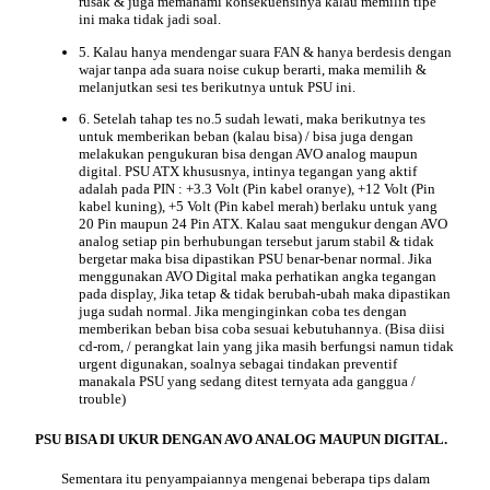
rusak
& juga memahami konsekuensinya kalau memilih tipe
ini maka tidak jadi soal.
5. Kalau hanya mendengar suara FAN & hanya berdesis dengan
wajar tanpa ada suara noise cukup berarti, maka memilih &
melanjutkan sesi tes berikutnya untuk PSU ini.
6. Setelah tahap tes no.5 sudah lewati, maka berikutnya tes
untuk memberikan beban (kalau bisa) / bisa juga dengan
melakukan pengukuran bisa dengan AVO analog maupun
digital. PSU ATX khususnya, intinya tegangan yang aktif
adalah pada
PIN
: +3.3 Volt (Pin kabel oranye), +12 Volt (Pin
kabel kuning), +5 Volt (Pin kabel merah) berlaku untuk yang
20 Pin maupun 24 Pin ATX. Kalau saat mengukur dengan AVO
analog setiap pin berhubungan tersebut jarum stabil & tidak
bergetar maka bisa dipastikan PSU benar-benar normal. Jika
menggunakan AVO Digital maka perhatikan angka tegangan
pada display, Jika tetap & tidak berubah-ubah maka dipastikan
juga sudah normal. Jika menginginkan coba tes dengan
memberikan beban bisa coba sesuai kebutuhannya. (Bisa diisi
cd-rom, / perangkat lain yang jika masih berfungsi namun tidak
urgent digunakan, soalnya sebagai tindakan preventif
manakala PSU yang sedang ditest ternyata ada ganggua /
trouble)
PSU BISA DI UKUR DENGAN AVO ANALOG MAUPUN DIGITAL.
Sementara itu penyampaiannya mengenai beberapa tips dalam