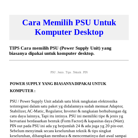
Cara Memilih PSU Untuk
Komputer Desktop
TIPS Cara memilih PSU (Power Supply Unit) yang
biasanya dipakai untuk komputer desktop.
PSU
.
Jenis
.
Tips
.
Teknik
.
PIN
POWER SUPPLY YANG BIASANYA DIPAKAI UNTUK
KOMPUTER :
PSU
/ Power Supply Unit adalah satu blok rangkaian elektronika
terintegrasi dalam satu paket yg didalamnya sudah memuat Adaptor,
Stabilizer, AC-Matic, Regulator, Inverter & rangkaian berhubungan dg
catu daya lainnya, Tapi itu intinya. PSU ini memiliki tipe & jenis yg
bervariasi berdasarkan bentuk (Form Factor) & kapasitas daya (Watt).
PIN out pada PSU ini ada yg berjumlah 24 & ada juga yg 20 pin-out.
Sebelum menyimak secara keseluruhan teknik & tips singkat
keseluruhan, diharapkan membaca & mencermatinya dari awal sampai