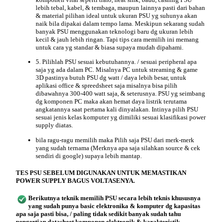
lebih tebal, kabel, & tembaga, maupun lainnya pasti dari bahan
& material pilihan ideal untuk ukuran PSU yg suhunya akan
naik bila dipakai dalam tempo lama. Meskipun sekarang sudah
banyak PSU menggunakan teknologi baru dg ukuran lebih
kecil & jauh lebih ringan. Tapi tips cara memilih ini memang
untuk cara yg standar & biasa supaya mudah dipahami.
5. Pilihlah PSU sesuai kebutuhannya. / sesuai peripheral apa
saja yg ada dalam PC. Misalnya PC untuk streaming & game
3D pastinya butuh PSU dg watt / daya lebih besar, untuk
aplikasi office & spreedsheet saja misalnya bisa pilih
dibawahnya 300-400 watt saja, & seterusnya. PSU yg seimbang
dg komponen PC maka akan hemat daya listrik terutama
angkatannya saat pertama kali dinyalakan. Intinya pilih PSU
sesuai
jenis kelas komputer
yg dimiliki sesuai klasifikasi power
supply diatas.
bila ragu-ragu memilih maka Pilih saja PSU dari merk-merk
yang sudah ternama (Merknya apa saja silahkan source & cek
sendiri di google) supaya lebih mantap.
TES PSU SEBELUM DIGUNAKAN UNTUK MEMASTIKAN
POWER SUPPLY BAGUS VOLTASENYA.
Berikutnya
teknik
memilih PSU secara lebih teknis khususnya
yang sudah punya basic elektronika & komputer dg kapasitas
apa saja pasti bisa, / paling tidak sedikit banyak sudah tahu
pengertian datasheet
komponen elektronik & karakteristik