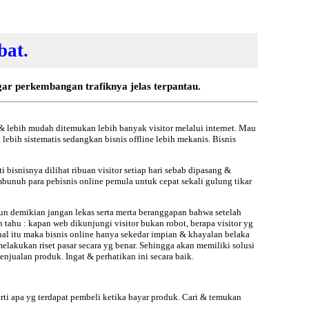
bat.
gar perkembangan trafiknya jelas terpantau.
 & lebih mudah ditemukan lebih banyak visitor melalui internet. Mau
lebih sistematis sedangkan bisnis offline lebih mekanis. Bisnis
bisnisnya dilihat ribuan visitor setiap hari sebab dipasang &
mbunuh para pebisnis online pemula untuk cepat sekali gulung tikar
 Pun demikian jangan lekas serta merta beranggapan bahwa setelah
 tahu : kapan web dikunjungi visitor bukan robot, berapa visitor yg
hal itu maka bisnis online hanya sekedar impian & khayalan belaka
elakukan riset pasar secara yg benar. Sehingga akan memiliki solusi
penjualan produk. Ingat & perhatikan ini secara baik.
rti apa yg terdapat pembeli ketika bayar produk. Cari & temukan