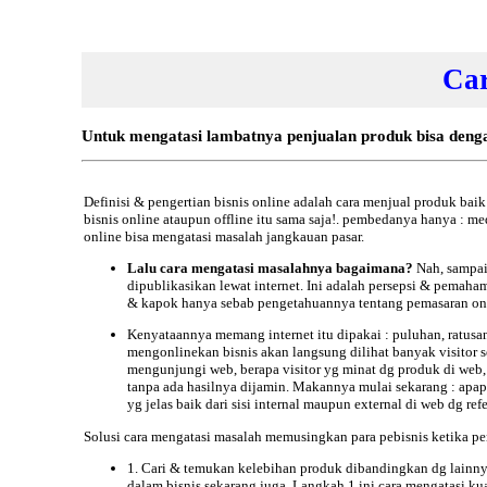
Car
Untuk mengatasi lambatnya penjualan produk bisa dengan
Definisi & pengertian
bisnis
online
adalah cara menjual produk baik 
bisnis online ataupun offline itu sama saja!. pembedanya hanya : med
online bisa mengatasi masalah jangkauan pasar.
Lalu cara mengatasi masalahnya bagaimana?
Nah, sampai
dipublikasikan lewat internet. Ini adalah persepsi & pemaha
& kapok hanya sebab pengetahuannya tentang pemasaran onlin
Kenyataannya memang internet itu dipakai : puluhan, ratusan
mengonlinekan bisnis akan langsung dilihat banyak visitor se
mengunjungi web, berapa visitor yg minat dg produk di web,
tanpa ada hasilnya dijamin. Makannya mulai sekarang : apapu
yg jelas baik dari sisi internal maupun external di web dg ref
Solusi cara
mengatasi masalah memusingkan para pebisnis ketika pe
1.
Cari & temukan kelebihan produk dibandingkan dg lainnya.
dalam bisnis sekarang juga. Langkah 1 ini cara mengatasi kual