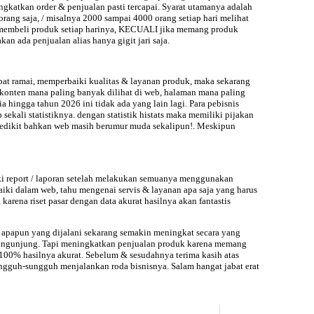
ingkatkan order & penjualan pasti tercapai. Syarat utamanya adalah
rang saja, / misalnya 2000 sampai 4000 orang setiap hari melihat
ang membeli produk setiap harinya, KECUALI jika memang produk
kan ada penjualan alias hanya gigit jari saja.
pat ramai, memperbaiki kualitas & layanan produk, maka sekarang
konten mana paling banyak dilihat di web, halaman mana paling
nia hingga tahun
2026 ini tidak ada yang lain lagi. Para pebisnis
ekali statistiknya. dengan statistik histats maka memiliki pijakan
edikit bahkan web masih berumur muda sekalipun!. Meskipun
iki report / laporan setelah melakukan semuanya menggunakan
iki dalam web, tahu mengenai servis & layanan apa saja yang harus
arena riset pasar dengan data akurat hasilnya akan fantastis
 apapun yang dijalani sekarang semakin meningkat secara yang
i pengunjung. Tapi meningkatkan penjualan produk karena memang
s 100% hasilnya akurat. Sebelum & sesudahnya terima kasih atas
ngguh-sungguh menjalankan roda bisnisnya. Salam hangat jabat erat