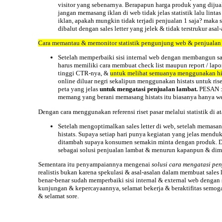
visitor yang sebenarnya. Berapapun harga produk yang dijual
jangan memasang iklan di web tidak jelas statistik lalu lin
iklan, apakah mungkin tidak terjadi penjualan 1 saja? maka
dibalut dengan sales letter yang jelek & tidak terstrukur asal
Cara memantau & memonitor
statistik
pengunjung web & penjualan m
Setelah memperbaiki sisi internal web dengan membangun sal
harus memiliki cara membuat check list maupun report / la
tinggi CTR-nya, &
untuk melihat semuanya menggunakan hi
online diluar negri sekalipun menggunakan histats untuk rise
peta yang jelas
untuk mengatasi penjualan lambat.
PESAN :
memang yang berani memasang histats itu biasanya hanya we
Dengan cara menggunakan referensi riset
pasar
melalui statistik di
Setelah mengoptimalkan sales letter di web, setelah memasa
histats. Supaya setiap hari punya kegiatan yang jelas mend
ditambah supaya konsumen semakin minta dengan produk. Dan in
sebagai solusi penjualan lambat & menurun kapanpun & dim
Sementara itu penyampaiannya mengenai
solusi cara mengatasi pen
realistis bukan karena spekulasi & asal-asalan dalam membuat sal
benar-benar sudah memperbaiki sisi internal & external web dengan 
kunjungan & kepercayaannya, selamat bekerja & beraktifitas semoga
& selamat
sore.