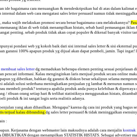
kan ide bagaimana cara menuangkan & mendeskripsikan hal di atas dalam kalimat e
internal dalam web cara mengatasi sales letter persuasif namun tidak meninggalkan 
-2, maka wajib melakukan promosi secara benar bagaimana cara melakukannya?
Pas
emasang iklan di web tidak menampilkan histats, sebab hasil pemasangan iklan & pr
a sangat penting. sebab produk tidak akan cepat populer & dikenal banyak visitor
unyai pondasi web yg kokoh baik dari sisi internal sales letter & sisi eksternal
an garansi 100% apapun produk yg dijual akan dapat pembeli, jamin. Tapi ingat! l
 membuat sales letter
dg memadukan beberapa elemen penting sesuai penjelasan di
 pencari informasi. Kalau menginginkan laris menjual produk secara online ma
as apapun yg diberikan, bahkan dg garansi & diskon besar sekalipun selama mempro
Ini adalah solusi sederhana meningkatkan penjualan yg lambat & menurun namun s
 mau membeli produk? tentunya apabila produk anda punya kelebihan & dipercaya 
ng / ribuan orang setiap hari & terlihat statistiknya menggunakan histats, ditamb
 produk & ini sangat logis serta realistis adanya.
enjulan yang akan dihasilkan. Mengapa? karena dg cara ini produk yang bagus sek
ris terjual kalau dibranding
dg sales letter persuasif & tidak meninggalkan esensinya 
ain :
apapun. Kerjasama dengan webmaster lain maksudnya adalah cara menjalin
kontrak
UKTIKAN dengan menampilkan STATISTIK HISTATS. Sebagai advertiser maka h