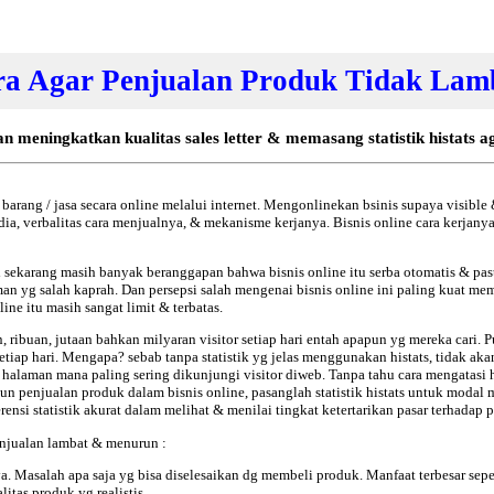
a Agar Penjualan Produk Tidak Lam
 meningkatkan kualitas sales letter & memasang statistik histats a
barang / jasa secara online melalui internet. Mengonlinekan bsinis supaya visible
ia, verbalitas cara menjualnya, & mekanisme kerjanya. Bisnis online cara kerjanya 
 sekarang masih banyak beranggapan bahwa bisnis online itu serba otomatis & pasti 
man yg salah kaprah. Dan persepsi salah mengenai bisnis online ini paling kuat me
e itu masih sangat limit & terbatas.
, ribuan, jutaan bahkan milyaran visitor setiap hari entah apapun yg mereka cari.
tiap hari. Mengapa? sebab tanpa statistik yg jelas menggunakan histats, tidak akan
 halaman mana paling sering dikunjungi visitor diweb. Tanpa tahu cara mengatasi 
n penjualan produk dalam bisnis online, pasanglah statistik histats untuk modal m
erensi statistik akurat dalam melihat & menilai tingkat ketertarikan pasar terhadap 
njualan lambat & menurun :
 Masalah apa saja yg bisa diselesaikan dg membeli produk. Manfaat terbesar sepe
itas produk yg realistis.