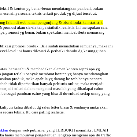
fektif &
konten yg benar-benar mendatangkan pembeli, bukan
esensinya secara teknis terkait produk yg dijual tersebut.
ang iklan di web ramai pengunjung & bisa dibuktikan statistik
omosi akan sia-sia tanpa statistik realistis. Ini merupakan cara
 tanpa promosi yg benar, bukan spekulasi membabibuta memasang
 publikasi promosi produk. Bila sudah memadukan semuanya, maka ini
evel-level ini harus dilewati & perbaiki dahulu dg kesungguhan.
atas. harus tahu & membedakan elemen konten seprti apa yg
ka jangan terlalu banyak membuat konten yg hanya mendatangkan
mosikan produk, maka apabila yg datang ke web hanya pencari
ebab tidak diperhatikan banyak pebisnis online, maka menjadi
menjadi solusi dalam mengatasi masalah yang dihadapai calon
ah berbagai panduan ezine yang bisa di download setiap orang yang
alipun kalau dibalut dg sales letter biasa & seadanya maka akan
secara teknis. Itu cara paling realistis.
 iklan
dengan web publsiher yang TERBUKTI memiliki JUMLAH
arus mempunyai pengetahuan lengkap mengenai apa itu traffic