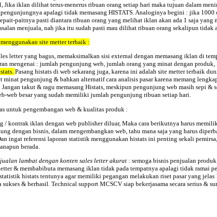
, Jika iklan dilihat terus-menerus ribuan orang setiap hari maka tujuan dalam men
tas pengunjungnya apalagi tidak memasang HISTATS. Analoginya begini : jika 1000 o
 sepait-paitnya pasti diantara ribuan orang yang melihat iklan akan ada 1 saja y
-asalan menjuala, nah jika itu sudah pasti mau dilihat ribuan orang sekalipun tidak a
enggunakan site metter terbaik :
es letter yang bagus, memaksimalkan sisi external dengan memasang iklan di tem
poran mengenai : jumlah pengunjung web, jumlah orang yang minat dengan produk, 
stats.
Pasang histats di web sekarang juga, karena ini adalah site metter terbaik du
t minat pengunjung & bahkan alternatif cara analisis pasar karena memang lengkap s
 Jangan takut & ragu memasang Histats, meskipun pengunjung web masih sepi & s
b-web besar yang sudah memiliki jumlah pengunjung ribuan setiap hari.
 atas untuk pengembangan web & kualitas produk :
ng / kontrak iklan dengan web publisher diluar, Maka cara berikutnya harus memil
ukung dengan bisnis, dalam mengembangkan web, tahu mana saja yang harus diperba
gat referensi laporan statistik menggunakan histats ini penting sekali pemirsa, k
anapun berada.
jualan lambat dengan konten sales letter akurat
: semoga bisnis penjualan produk
es letter & membabibuta memasang iklan tidak pada tempatnya apalagi tidak rama
statistik histats tentunya agar memiliki pegangan melakukan riset pasar yang jela
 sukses & berhasil. Technical support MCSCV siap bekerjasama secara serius & su