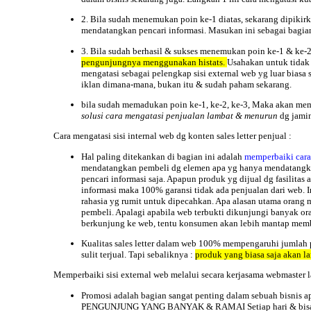
2. Bila sudah menemukan poin ke-1 diatas, sekarang dipikir
mendatangkan pencari informasi.
Masukan ini sebagai bagian 
3. Bila sudah berhasil & sukses menemukan poin ke-1 & ke
pengunjungnya menggunakan histats.
Usahakan untuk tidak m
mengatasi sebagai pelengkap sisi external web yg luar bias
iklan dimana-mana, bukan itu & sudah paham sekarang.
bila sudah memadukan poin ke-1, ke-2, ke-3, Maka akan memp
solusi cara mengatasi penjualan lambat & menurun
dg jamin
Cara mengatasi sisi
internal
web dg konten sales letter penjual :
Hal paling ditekankan di bagian ini adalah
memperbaiki cara
mendatangkan pembeli dg elemen apa yg hanya mendatangkan
pencari informasi saja. Apapun produk yg dijual dg fasilit
informasi maka 100% garansi tidak ada penjualan dari web. 
rahasia yg rumit untuk dipecahkan. Apa alasan utama orang
pembeli. Apalagi apabila web terbukti dikunjungi banyak ora
berkunjung ke web, tentu konsumen akan lebih mantap membeli
Kualitas sales letter dalam web 100% mempengaruhi jumlah p
sulit terjual. Tapi sebaliknya :
produk yang biasa saja akan la
Memperbaiki sisi
external
web melalui secara kerjasama webmaster l
Promosi adalah bagian sangat penting dalam sebuah bisnis 
PENGUNJUNG YANG BANYAK & RAMAI Setiap hari & bisa DIB