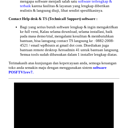
mengapa software menjadi salah satu
software terlengkap &
terbaik
karena fasilitas & layanan yang lengkap diberikan
realistis & langsung diuji, lihat sendiri spesifikasinya.
Contact
Help desk & TS (Technicall Support) software :
Bagi yang serius butuh software lengkap & ingin mengaktifkan
ke full versi, Kalau selama download, selama installasi, baik
pada masa demo/trial, mengalami kesulitan & membutuhkan
bantuan, bisa lansgung contact TS langsung ke : 0882-2008-
4521 / email wpfbisnis at gmail dot com. Disediakan juga
bantuan remote desktop Aeroadmin 41 untuk bantuan langsung.
Semua tools sudah dibawakan dalam 1 installer lengkap diatas.
Terimakasih atas kunjungan dan kepercayaan anda, semoga keuangan
toko anda semakin maju dengan menggunakan sistem
software
POSFTV1rev7.