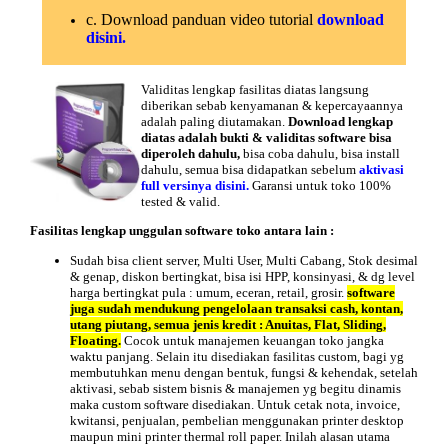
c. Download panduan video tutorial
download
disini.
Validitas lengkap
fasilitas diatas langsung
diberikan sebab kenyamanan & kepercayaannya
adalah paling diutamakan.
Download lengkap
diatas adalah bukti & validitas software bisa
diperoleh dahulu,
bisa coba dahulu, bisa install
dahulu, semua bisa didapatkan sebelum
aktivasi
full versinya disini.
Garansi untuk toko 100%
tested & valid.
Fasilitas lengkap
unggulan software toko antara lain :
Sudah bisa client server, Multi User, Multi Cabang, Stok desimal
& genap, diskon bertingkat, bisa isi HPP, konsinyasi, & dg level
harga bertingkat pula : umum, eceran, retail, grosir.
software
juga sudah mendukung pengelolaan transaksi cash, kontan,
utang piutang, semua jenis kredit : Anuitas, Flat, Sliding,
Floating.
Cocok untuk manajemen keuangan toko jangka
waktu panjang. Selain itu disediakan fasilitas custom, bagi yg
membutuhkan menu dengan bentuk, fungsi & kehendak, setelah
aktivasi, sebab sistem bisnis & manajemen yg begitu dinamis
maka custom software disediakan. Untuk cetak nota, invoice,
kwitansi, penjualan, pembelian menggunakan printer desktop
maupun mini printer thermal roll paper. Inilah alasan utama