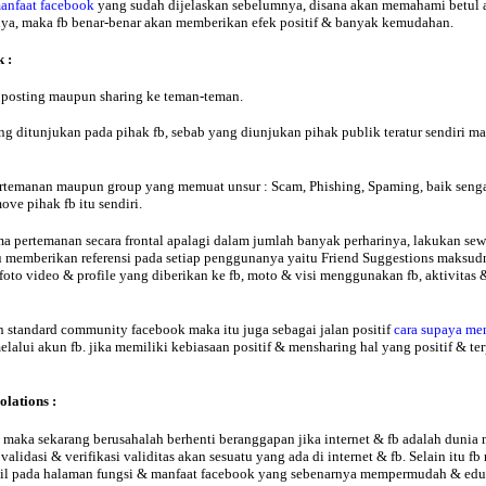
anfaat facebook
yang sudah dijelaskan sebelumnya, disana akan memahami betul a
ya, maka fb benar-benar akan memberikan efek positif & banyak kemudahan.
 :
i posting maupun sharing ke teman-teman.
ang ditunjukan pada pihak fb, sebab yang diunjukan pihak publik teratur sendiri m
ertemanan maupun group yang memuat unsur : Scam, Phishing, Spaming, baik senga
ove pihak fb itu sendiri.
 pertemanan secara frontal apalagi dalam jumlah banyak perharinya, lakukan s
u memberikan referensi pada setiap penggunanya yaitu Friend Suggestions maksu
, foto video & profile yang diberikan ke fb, moto & visi menggunakan fb, aktivita
n standard community facebook maka itu juga sebagai jalan positif
cara supaya me
alui akun fb. jika memiliki kebiasaan positif & mensharing hal yang positif & te
lations :
maka sekarang berusahalah berhenti beranggapan jika internet & fb adalah dunia m
lidasi & verifikasi validitas akan sesuatu yang ada di internet & fb. Selain itu
etail pada halaman fungsi & manfaat facebook yang sebenarnya mempermudah & eduk