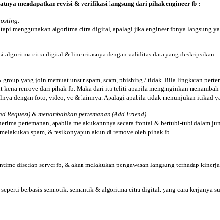
aatnya mendapatkan revisi & verifikasi langsung dari pihak engineer fb :
osting.
 tapi menggunakan algoritma citra digital, apalagi jika engineer fbnya langsung y
 algoritma citra digital & linearitasnya dengan validitas data yang deskripsikan.
roup yang join memuat unsur spam, scam, phishing / tidak. Bila lingkaran pertem
ut kena remove dari pihak fb. Maka dari itu teliti apabila menginginkan menambah
alnya dengan foto, video, vc & lainnya. Apalagi apabila tidak menunjukan itikad y
iend Request) & menambahkan pertemanan (Add Friend).
rima pertemanan, apabila melakukannnya secara frontal & bertubi-tubi dalam jum
ai melakukan spam, & resikonyapun akun di remove oleh pihak fb.
time disetiap server fb, & akan melakukan pengawasan langsung terhadap kinerja
eperti berbasis semiotik, semantik & algoritma citra digital, yang cara kerjanya 