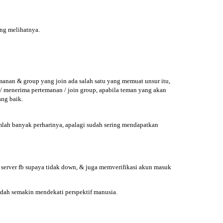
ang melihatnya.
anan & group yang join ada salah satu yang memuat unsur itu,
 / menerima pertemanan / join group, apabila teman yang akan
ang baik.
lah banyak perharinya, apalagi sudah sering mendapatkan
 server fb supaya tidak down, & juga memverifikasi akun masuk
sudah semakin mendekati perspektif manusia.