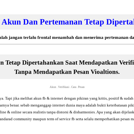
 Akun Dan Pertemanan Tetap Dipert
dalah jangan terlalu frontal menambah dan menerima pertemanan d
n Tetap Dipertahankan Saat Mendapatkan Verifi
Tanpa Mendapatkan Pesan Vioaltions.
Akun
.
Verifikasi
.
Cara
.
Pesan
a. Tapi jika melihat akun fb & internet dengan pikiran yang kritis, positif & sud
narnya benar. sebab menganggap internet dunia maya adalah bukti keterbatasan pi
ine & online secara realistis tanpa distorsi & disharmonies. Apa yang akan dijelas
standarad community maupun term of service fb serta selalu memperhatikan pesan 