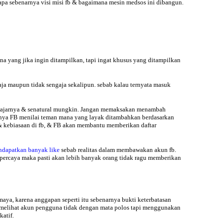
pa sebenarnya visi misi fb & bagaimana mesin medsos ini dibangun.
ana yang jika ingin ditampilkan, tapi ingat khusus yang ditampilkan
ja maupun tidak sengaja sekalipun. sebab kalau ternyata masuk
ewajarnya & senatural mungkin. Jangan memaksakan menambah
dnya FB menilai teman mana yang layak ditambahkan berdasarkan
s & kebiasaan di fb, & FB akan membantu memberikan daftar
ndapatkan banyak like
sebab realitas dalam membawakan akun fb.
rpercaya maka pasti akan lebih banyak orang tidak ragu memberikan
aya, karena anggapan seperti itu sebenarnya bukti keterbatasan
 fb melihat akun pengguna tidak dengan mata polos tapi menggunakan
atif.