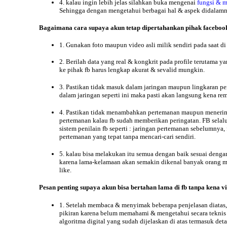
4. kalau ingin lebih jelas silahkan buka mengenai
fungsi & m
Sehingga dengan mengetahui berbagai hal & aspek didalamn
Bagaimana
cara
supaya akun tetap dipertahankan pihak facebook
1. Gunakan foto maupun video asli milik sendiri pada saat d
2. Berilah data yang real & kongkrit pada profile terutama y
ke pihak fb harus lengkap akurat & sevalid mungkin.
3. Pastikan tidak masuk dalam jaringan maupun lingkaran p
dalam jaringan seperti ini maka pasti akan langsung kena rem
4. Pastikan tidak menambahkan pertemanan maupun menerima
pertemanan kalau fb sudah memberikan peringatan. FB selal
sistem penilain fb seperti : jaringan pertemanan sebelumnya
pertemanan yang tepat tanpa mencari-cari sendiri.
5. kalau bisa melakukan itu semua dengan baik sesuai denga
karena lama-kelamaan akan semakin dikenal banyak orang mel
like.
Pesan
penting supaya akun bisa bertahan lama di fb tanpa kena vio
1. Setelah membaca & menyimak beberapa penjelasan diatas, 
pikiran karena belum memahami & mengetahui secara teknis va
algoritma digital yang sudah dijelaskan di atas termasuk d