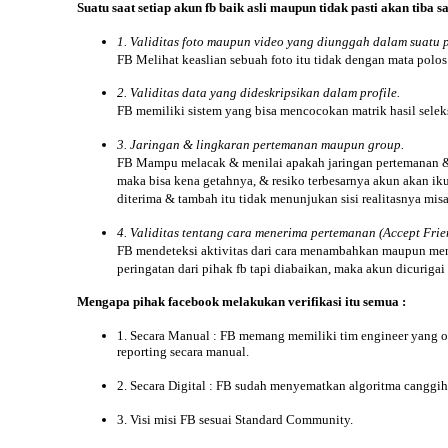
Suatu saat setiap
akun
fb baik asli maupun tidak pasti akan tiba s
1. Validitas foto maupun video yang diunggah dalam suatu p
FB Melihat keaslian sebuah foto itu tidak dengan mata polos
2. Validitas data yang dideskripsikan dalam profile.
FB memiliki sistem yang bisa mencocokan matrik hasil seleksi
3. Jaringan & lingkaran pertemanan maupun group.
FB Mampu melacak & menilai apakah jaringan pertemanan & g
maka bisa kena getahnya, & resiko terbesarnya akun akan ik
diterima & tambah itu tidak menunjukan sisi realitasnya mis
4. Validitas tentang cara menerima pertemanan (Accept Fr
FB mendeteksi aktivitas dari cara menambahkan maupun mene
peringatan dari pihak fb tapi diabaikan, maka akun dicurig
Mengapa pihak facebook melakukan
verifikasi
itu semua :
1. Secara Manual : FB memang memiliki tim engineer yang on
reporting secara manual.
2. Secara Digital : FB sudah menyematkan algoritma canggih s
3. Visi misi FB sesuai Standard Community.