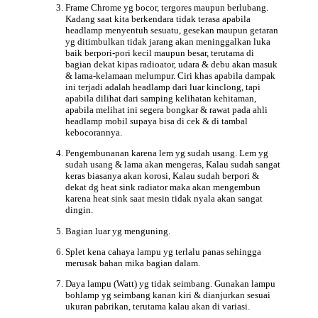
Frame Chrome yg bocor, tergores maupun berlubang.
Kadang saat kita berkendara tidak terasa apabila
headlamp menyentuh sesuatu, gesekan maupun getaran
yg ditimbulkan tidak jarang akan meninggalkan luka
baik berpori-pori kecil maupun besar, terutama di
bagian dekat kipas radioator, udara & debu akan masuk
& lama-kelamaan melumpur. Ciri khas apabila dampak
ini terjadi adalah headlamp dari luar kinclong, tapi
apabila dilihat dari samping kelihatan kehitaman,
apabila melihat ini segera bongkar & rawat pada ahli
headlamp mobil supaya bisa di cek & di tambal
kebocorannya.
Pengembunanan karena lem yg sudah usang. Lem yg
sudah usang & lama akan mengeras, Kalau sudah sangat
keras biasanya akan korosi, Kalau sudah berpori &
dekat dg heat sink radiator maka akan mengembun
karena heat sink saat mesin tidak nyala akan sangat
dingin.
Bagian luar yg menguning.
Splet kena cahaya lampu yg terlalu panas sehingga
merusak bahan mika bagian dalam.
Daya lampu (Watt) yg tidak seimbang. Gunakan lampu
bohlamp yg seimbang kanan kiri & dianjurkan sesuai
ukuran pabrikan, terutama kalau akan di variasi.