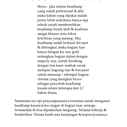
Notes : jika
teknisi
headlamp
yang sudah profesional & ahli,
maka bahan yang dipakai malah
justru lebih sederhana hanya saja
teknik untuk membersihkan
headlamp butuh skill & keahlian
sangat khusus serta fokus
ketelitian yang matang. Jika
headlamp sudah berhasil dicopot
& dibongkar, maka bagian luar
hanya dengan kit wax gold
sedangkan bagian dalam dengan
sanpoly wax, untuk finishing
dengan lem karet tembak untuk
melapisi bagiang tepi & lem pasir
untuk menutup / ndempul bagian
chrome yang mungkin bocor
sebagai penyebab headlamp
kusam selain beberapa dari 12
bahan diatas.
Sementara itu tips penyampaiannya terutama untuk mengatasi
headlamp kusam kelas ringan di bagian luar, semoga
bermanfaat & bisa dipraktekan langsung. Selamat bekerja &
beraktifitas. Terima kasih atas kunjungan & kepercayaannya.