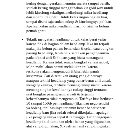
kering dengan gerakan memutar merata sampai bersih,
setelah kering tinggal menggunakan kit gold wax untuk
lebih kinclong sekaligus melindungi mika headlamp
dari sinar ultraviolet. Untuk kelas ringan bagian luar,
sampai disini saja sudah cukup & kinclongnya pol kan.
Apalagi kalau mika headlamp masih orisinil & belum
pernah ganti.
Teknik mengatasi headlamp untuk kelas berat yaitu
karena flek di bagian dalam headlamp. Jika ini terjadi
maka jika belum paham benar slah & celah cara bongkar
pasang headlamp, lebih baik serahkan pengerjaannya
pada teknisi ahli & khusus yang biasa menangani
headlamp. Karena tidak semua bengkel variasi mobil,
salon mobil akan berani melakukan ini karena
resikonya akan mengembun & bisa lebih parah
kusamnya. Cari & temukan orang yang dipercaya
maupun teknisi headlamp yang benar-benar ahli untuk
mengerjakannya, tarifnya memang cukup mahal karena
memang tingkat kesulitannya cukup tinggi terutama
saat bongkar pasang sampai jadi & terjamin
kebersihannya tidak mengembun. Tarifnya bisa berkisar
50 sampai 150rb per headlamp (jika mau nego sendiri
ya boleh), tapi hasilnya terjamin benar-benar seperti
headlamp baru jika sudah selesai dikerjakan, apalagi
jika pengerjaannya cepat & tertunggu. Tarif pengerjaan
headlamp ini ditentukan oleh : bahan yang digunakan,
alat yang digunakan, & kualitas hasil yang diinginkan.