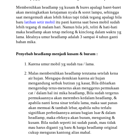
Membersihkan headlamp yg kusam & bures apalagi baret-baret
akan meningkatkan ketajaman nyala & sorot lampu, sehingga
saat mengemudi akan lebih fokus tapi tidak tegang apalagi bila
baru
latihan setir mobil
itu pasti karena saat bawa mobil sudah
lebih tegang di malam hari. Namun bila jeli, teliti & hati-hati
maka headlamp akan tetap melong & kinclong dalam waktu yg
lama. Idealnya umur headlamp adalah 3 sampai 4 tahun ganti
bahan mika.
Penyebab
headlamp menjadi kusam & buram :
Karena umur mobil yg sudah tua / lama.
Malas membersihkan headlamp terutama setelah kena
air hujan. Mengapa demikian karena air hujan
mengandung serbuk butiran yg kasar, Bila dibiarkan
mengendap terus-menerus akan menggerus permukaan
cat / dalam hal ini mika headlamp, Bila sudah tergerus
permukaannya akan merembes kedalam headlamp, &
apabila nanti kena sinar terlalu lama, maka saat panas
akan memuai & tambah lebar, apabila suhu terlalu
signifikan perbedaannya antara bagian luar & dalam
headlamp, maka efeknya akan buram, menguning &
kusam. Bila sudah seperti ini sudah parah, mau tidak
mau harus diganti yg baru & harga headlamp original
cukup menguras kantong alias mahal.