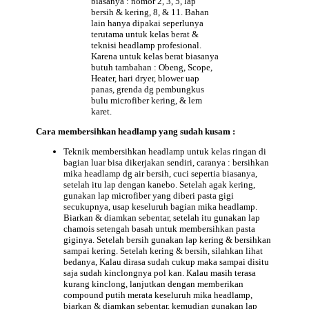
biasanya : nomor 2, 3, 5, lap
bersih & kering, 8, & 11. Bahan
lain hanya dipakai seperlunya
terutama untuk kelas berat &
teknisi headlamp profesional.
Karena untuk kelas berat biasanya
butuh tambahan : Obeng, Scope,
Heater, hari dryer, blower uap
panas, grenda dg pembungkus
bulu microfiber kering, & lem
karet.
Cara membersihkan headlamp yang sudah kusam :
Teknik membersihkan headlamp untuk kelas ringan di
bagian luar bisa dikerjakan sendiri, caranya : bersihkan
mika headlamp dg air bersih, cuci sepertia biasanya,
setelah itu lap dengan kanebo. Setelah agak kering,
gunakan lap microfiber yang diberi pasta gigi
secukupnya, usap keseluruh bagian mika headlamp.
Biarkan & diamkan sebentar, setelah itu gunakan lap
chamois setengah basah untuk membersihkan pasta
giginya. Setelah bersih gunakan lap kering & bersihkan
sampai kering. Setelah kering & bersih, silahkan lihat
bedanya, Kalau dirasa sudah cukup maka sampai disitu
saja sudah kinclongnya pol kan. Kalau masih terasa
kurang kinclong, lanjutkan dengan memberikan
compound putih merata keseluruh mika headlamp,
biarkan & diamkan sebentar, kemudian gunakan lap