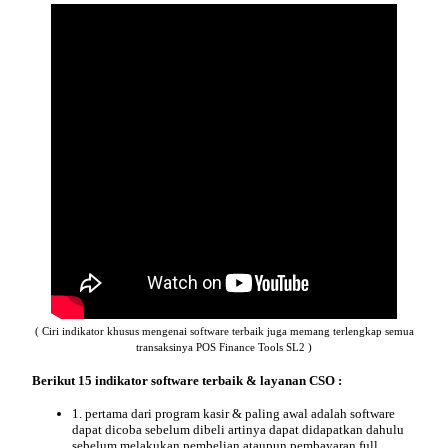
( Ciri indikator khusus mengenai software terbaik juga memang terlengkap semua
transaksinya POS Finance Tools SL2 )
Berikut 15
indikator
software terbaik & layanan CSO :
1. pertama dari program kasir & paling awal adalah
software
dapat dicoba sebelum dibeli
artinya dapat didapatkan dahulu
sebelum melakukan pembelian ataupun pembayaran full