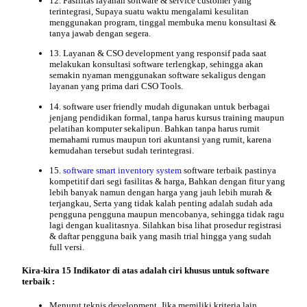
12. Fasilitas layanan software & service customer yang
terintegrasi, Supaya suatu waktu mengalami kesulitan
menggunakan program, tinggal membuka menu konsultasi &
tanya jawab dengan segera.
13. Layanan &
CSO
development yang responsif pada saat
melakukan konsultasi software terlengkap, sehingga akan
semakin nyaman menggunakan software sekaligus dengan
layanan yang prima dari CSO Tools.
14. software user friendly mudah digunakan untuk berbagai
jenjang pendidikan formal, tanpa harus kursus training maupun
pelatihan komputer sekalipun. Bahkan tanpa harus rumit
memahami rumus maupun tori akuntansi yang rumit, karena
kemudahan tersebut sudah terintegrasi.
15.
software smart inventory system
software terbaik pastinya
kompetitif dari segi fasilitas & harga, Bahkan dengan fitur yang
lebih banyak namun dengan harga yang jauh lebih murah &
terjangkau, Serta yang tidak kalah penting adalah sudah ada
pengguna
pengguna maupun mencobanya, sehingga tidak ragu
lagi dengan kualitasnya. Silahkan bisa lihat
prosedur registrasi
& daftar pengguna
baik yang masih trial hingga yang sudah
full versi.
Kira-kira 15 Indikator di atas adalah
ciri khusus untuk software
terbaik
:
Menurut teknis development, Jika memiliki kriteria lain