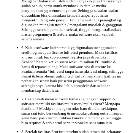
Mengapa? kalau suatu stok sudah banyak & juga transaksinya
sudah penuh, perlu untuk membackup data ke media
penyimpanan yg menurut nyaman. Sehingga sewaktu-waktu
dibutuhkan bisa dimasukan kembali tanpa repot harus
mengentri ulang satu persatu. Terutama saat PC / perangkat yg
digunakan mungkin trouble / mengalami masalah & gangguan.
Sehingga setelah perbaikan selesai, tinggal menginstallasikan
master programnya & restore, maka software akan kembali
seperti semula.
6. Kalau
software kasir terbaik
yg digunakan menggunakan
credit log maupun license full versi premium. Maka fasilitas
khusus untuk backup account register juga diperlukan,
Kenapa? Karena ketika suatu waktu misalkan PC trouble &
harus di reparasi ulang, Maka software bisa di restore ke
keadaan semula / full versi tanpa harus aktivasi ulang, sehingga
hemat & benar-benar unlimitted. Untuk menikmati fasilitas ini,
perhatikan secara baik prosedur penggunaan software
selengkapnya, karena bisa lebih kompleks dari sekedar
membackup data biasa.
7. Cek apakah
menu software terbaik jg lengkap
support &
software memiliki fasilitas multi user / multi client? Mengapa
demikian? Meskipun mungkin toko baru dimulai seklaipun,
suatu saat toko berkembang & membuka cabang outlet maupun
gerai baru, pasti membutuhkan koneksi diantaranya, sehingga
bisa terpusat & terkontrol serta terkoneksi satu sama lain.
8. Setelah fasilitas fitur inti tersebut sudah terpenuhi, sekarang