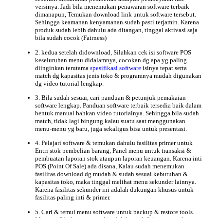
versinya. Jadi bila menemukan penawaran software terbaik
dimanapun, Temukan download link untuk software tersebut.
Sehingga keamanan kenyamanan sudah pasti terjamin. Karena
produk sudah lebih dahulu ada ditangan, tinggal aktivasi saja
bila sudah cocok (Fairness)
2. kedua setelah didownload, Silahkan cek isi software POS
keseluruhan menu didalamnya, cocokan dg apa yg paling
diinginkan terutama
spesifikasi software
isinya tepat serta
match dg kapasitas jenis toko & programnya mudah digunakan
dg video tutorial lengkap.
3. Bila sudah sesuai, cari panduan & petunjuk pemakaian
software lengkap. Panduan
software terbaik
tersedia baik dalam
bentuk manual bahkan video tutorialnya. Sehingga bila sudah
match, tidak lagi bingung kalau suatu saat menggunakan
menu-menu yg baru, juga sekaligus bisa untuk presentasi.
4. Pelajari software & temukan dahulu fasilitas
primer
untuk
Entri stok pembelian barang, Panel menu untuk transaksi &
pembuatan laporan stok ataupun laporan keuangan. Karena inti
POS (Point Of Sale) ada disana, Kalau sudah menemukan
fasilitas download
dg mudah & sudah sesuai kebutuhan &
kapasitas toko, maka tinggal melihat menu sekunder lainnya.
Karena fasilitas sekunder ini adalah dukungan khusus untuk
fasilitas paling inti & primer.
5. Cari & temui menu software untuk backup & restore tools.