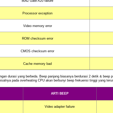
8042 Gate A20 failure
Processor exception
Video memory error
ROM checksum error
CMOS checksum error
Cache memory bad
gan durasi yang berbeda.
Beep
panjang biasanya berdurasi 2 detik &
beep
pe
misalnya pada
overheating CPU
akan berbunyi
beep
frekuensi tinggi yang te
ARTI BEEP
Video adapter failure