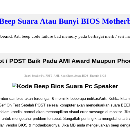
 Beep Suara Atau Bunyi BIOS Mother
board.
Arti beep code failure bad memory pada berbagai merk / seri m
ot / POST Baik Pada AMI Award Maupun Phoe
Bunyi Speaker Pc
.
POST
.
AMI
.
Kode Beep
.
Award BIOS
.
Phoenix BIOS
r dari bios akan terdengar, & memiliki beberapa indikasi/arti. Ketika kita
elf On Test
Setelah POST selesai komputer akan mengeluarkan suara BEEP
 dalam kondisi normal akan menampilkan
visual error message
di monitor. Jik
untuk mengetahui problem tersebut. Sangatlah penting kita mengetahui arti
i vendor BIOS & motherboardnya. Jika MB anda mengeluarkan beep dengan st