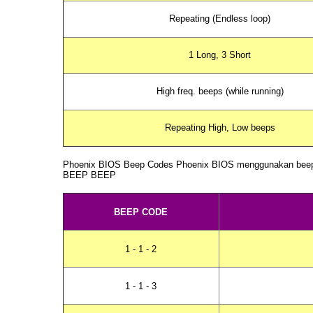
Repeating (Endless loop)
1 Long, 3 Short
High freq. beeps (while running)
Repeating High, Low beeps
Phoenix BIOS
Beep Codes
Phoenix BIOS menggunakan
bee
BEEP BEEP
BEEP CODE
1 - 1 - 2
1 - 1 - 3