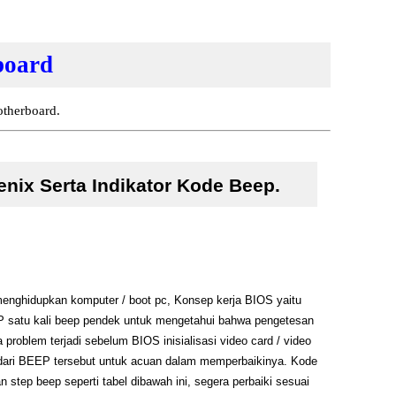
board
otherboard.
nix Serta Indikator Kode Beep.
 menghidupkan komputer / boot pc,
Konsep kerja BIOS
yaitu
 satu kali
beep
pendek untuk mengetahui bahwa pengetesan
a problem terjadi sebelum BIOS inisialisasi
video
card / video
 dari BEEP tersebut untuk acuan dalam memperbaikinya.
Kode
ep beep seperti tabel dibawah ini, segera perbaiki sesuai