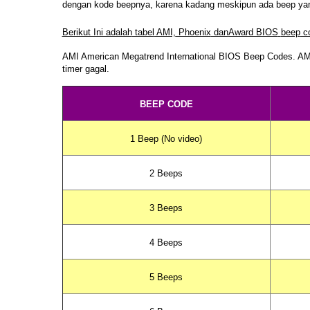
dengan kode beepnya, karena kadang meskipun ada beep yang t
Berikut Ini adalah
tabel
AMI,
Phoenix
dan
Award BIOS
beep
co
AMI American Megatrend International
BIOS Beep Codes.
AM
timer gagal.
BEEP CODE
1 Beep (No video)
2 Beeps
3 Beeps
4 Beeps
5 Beeps