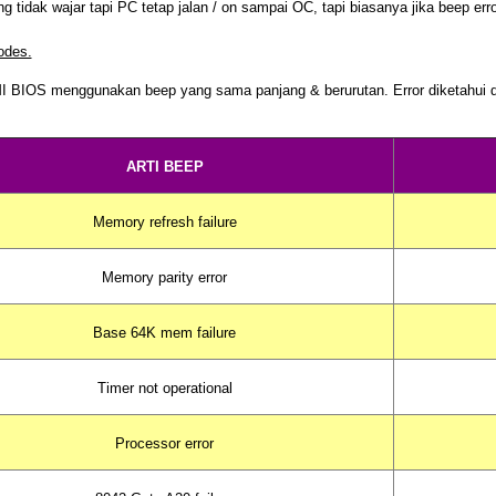
idak wajar tapi PC tetap jalan / on sampai OC, tapi biasanya jika beep er
des.
I BIOS menggunakan
beep
yang sama panjang & berurutan. Error diketahui
ARTI BEEP
Memory refresh failure
Memory parity error
Base 64K mem failure
Timer not operational
Processor error