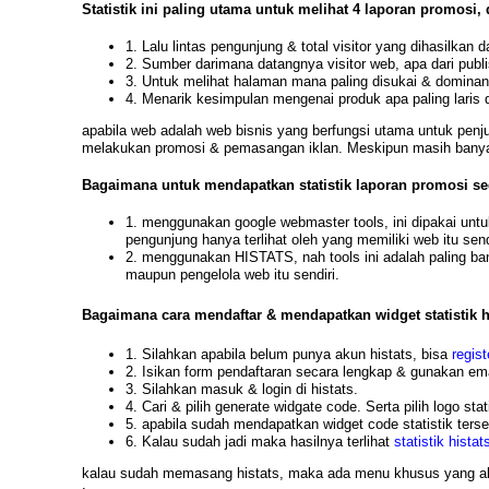
Statistik ini paling utama untuk melihat 4 laporan promosi,
1. Lalu lintas pengunjung & total visitor yang dihasilkan 
2. Sumber darimana datangnya visitor web, apa dari publis
3. Untuk melihat halaman mana paling disukai & dominan 
4. Menarik kesimpulan mengenai produk apa paling laris di
apabila web adalah web bisnis yang berfungsi utama untuk penjua
melakukan promosi & pemasangan iklan. Meskipun masih banyak 
Bagaimana untuk mendapatkan statistik laporan promosi sed
1. menggunakan google webmaster tools, ini dipakai untuk 
pengunjung hanya terlihat oleh yang memiliki web itu send
2. menggunakan HISTATS, nah tools ini adalah paling banya
maupun pengelola web itu sendiri.
Bagaimana cara mendaftar & mendapatkan widget statistik h
1. Silahkan apabila belum punya akun histats, bisa
regist
2. Isikan form pendaftaran secara lengkap & gunakan ema
3. Silahkan masuk & login di histats.
4. Cari & pilih generate widgate code. Serta pilih logo sta
5. apabila sudah mendapatkan widget code statistik terseb
6. Kalau sudah jadi maka hasilnya terlihat
statistik histat
kalau sudah memasang histats, maka ada menu khusus yang a