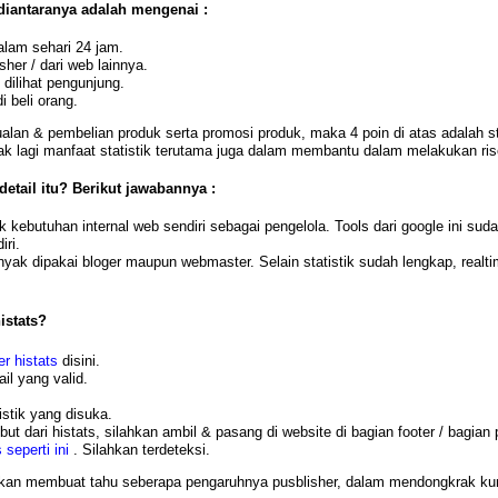
 diantaranya adalah mengenai :
dalam sehari 24 jam.
her / dari web lainnya.
dilihat pengunjung.
 beli orang.
lan & pembelian produk serta promosi produk, maka 4 poin di atas adalah stat
lagi manfaat statistik terutama juga dalam membantu dalam melakukan rise
etail itu? Berikut jawabannya :
kebutuhan internal web sendiri sebagai pengelola. Tools dari google ini sudah 
iri.
k dipakai bloger maupun webmaster. Selain statistik sudah lengkap, realtime, 
istats?
er histats
disini.
il yang valid.
tistik yang disuka.
ut dari histats, silahkan ambil & pasang di website di bagian footer / bagian
s seperti ini
. Silahkan terdeteksi.
kan membuat tahu seberapa pengaruhnya pusblisher,
dalam mendongkrak kunj