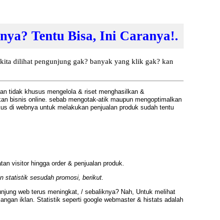
ya? Tentu Bisa, Ini Caranya!.
kita dilihat pengunjung gak? banyak yang klik gak? kan
jaan tidak khusus mengelola & riset menghasilkan &
ankan bisnis online. sebab mengotak-atik maupun mengoptimalkan
okus di webnya untuk melakukan penjualan produk sudah tentu
n visitor hingga order & penjualan produk.
 statistik sesudah promosi, berikut.
unjung web terus meningkat, / sebaliknya? Nah, Untuk melihat
ngan iklan. Statistik seperti google webmaster & histats adalah