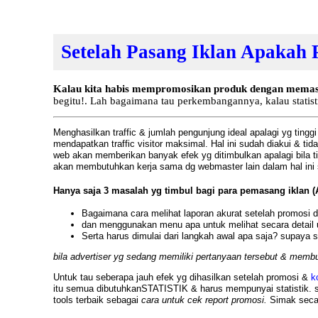
Setelah Pasang Iklan Apakah 
Kalau kita habis mempromosikan produk dengan memasang 
begitu!. Lah bagaimana tau perkembangannya, kalau statisti
Menghasilkan traffic & jumlah pengunjung ideal apalagi yg ting
mendapatkan traffic visitor maksimal. Hal ini sudah diakui & t
web akan memberikan banyak efek yg ditimbulkan apalagi bila t
akan membutuhkan kerja sama dg webmaster lain dalam hal ini s
Hanya saja 3 masalah yg timbul bagi para pemasang iklan (A
Bagaimana cara melihat laporan akurat setelah promosi 
dan menggunakan menu apa untuk melihat secara detail uku
Serta harus dimulai dari langkah awal apa saja? supaya 
bila advertiser yg sedang memiliki pertanyaan tersebut & membu
Untuk tau seberapa jauh efek yg dihasilkan setelah promosi &
k
itu semua dibutuhkanSTATISTIK & harus mempunyai statistik. seb
tools terbaik sebagai
cara untuk cek report promosi.
Simak secar