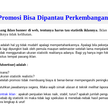
Promosi Bisa Dipantau Perkembangann
iklan banner di web, tentunya harus tau statistik iklannya.
Iklan 
knya tidak kelihatan.
gi adalah hal yg tidak mudah! apalagi mempertahankannya. Apalagi bila peker
idak lagi dipungkiri baik oleh pemula maupun webmaster setelah lama menjal
idak menggunakan ukuran statistik realitanya adanya. Bagi yg hanya ingin f
itus tempat pasang iklan.
dvertiser) adalah :
disana?
ran statistik realistis?
setelah promosi tidak membuang biaya & benar-benar mempengaruhi peningkata
tuhkan jawabannya segera, Maka wajib simak ulasan & teknik melihat laporan
ontrak iklan
: apakah penjualan lekas naik, stabil, turun? apakah jumlah peng
ab dg statistik ini maka tidak lagi spekulasi & menebak-nebak hasil pemasa
a lengkap & urut!