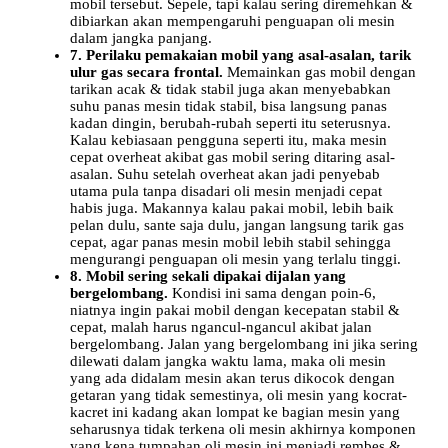
mobil tersebut. Sepele, tapi kalau sering diremehkan &
dibiarkan akan mempengaruhi penguapan oli mesin
dalam jangka panjang.
7. Perilaku pemakaian mobil yang asal-asalan, tarik
ulur gas secara frontal.
Memainkan gas mobil dengan
tarikan acak & tidak stabil juga akan menyebabkan
suhu panas mesin tidak stabil, bisa langsung panas
kadan dingin, berubah-rubah seperti itu seterusnya.
Kalau kebiasaan pengguna seperti itu, maka mesin
cepat overheat akibat gas mobil sering ditaring asal-
asalan. Suhu setelah overheat akan jadi penyebab
utama pula tanpa disadari oli mesin menjadi cepat
habis juga. Makannya kalau pakai mobil, lebih baik
pelan dulu, sante saja dulu, jangan langsung tarik gas
cepat, agar panas mesin mobil lebih stabil sehingga
mengurangi penguapan oli mesin yang terlalu tinggi.
8. Mobil sering sekali dipakai dijalan yang
bergelombang.
Kondisi ini sama dengan poin-6,
niatnya ingin pakai mobil dengan kecepatan stabil &
cepat, malah harus ngancul-ngancul akibat jalan
bergelombang. Jalan yang bergelombang ini jika sering
dilewati dalam jangka waktu lama, maka oli mesin
yang ada didalam mesin akan terus dikocok dengan
getaran yang tidak semestinya, oli mesin yang kocrat-
kacret ini kadang akan lompat ke bagian mesin yang
seharusnya tidak terkena oli mesin akhirnya komponen
yang kena tumpahan oli mesin ini menjadi rembes &