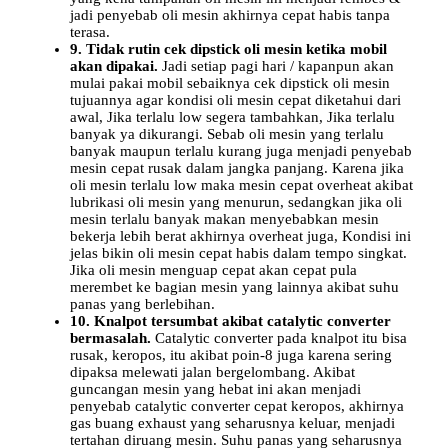
jadi penyebab oli mesin akhirnya cepat habis tanpa
terasa.
9. Tidak rutin cek dipstick oli mesin ketika mobil
akan dipakai.
Jadi setiap pagi hari / kapanpun akan
mulai pakai mobil sebaiknya cek dipstick oli mesin
tujuannya agar kondisi oli mesin cepat diketahui dari
awal, Jika terlalu low segera tambahkan, Jika terlalu
banyak ya dikurangi. Sebab oli mesin yang terlalu
banyak maupun terlalu kurang juga menjadi penyebab
mesin cepat rusak dalam jangka panjang. Karena jika
oli mesin terlalu low maka mesin cepat overheat akibat
lubrikasi oli mesin yang menurun, sedangkan jika oli
mesin terlalu banyak makan menyebabkan mesin
bekerja lebih berat akhirnya overheat juga, Kondisi ini
jelas bikin oli mesin cepat habis dalam tempo singkat.
Jika oli mesin menguap cepat akan cepat pula
merembet ke bagian mesin yang lainnya akibat suhu
panas yang berlebihan.
10. Knalpot tersumbat akibat catalytic converter
bermasalah.
Catalytic converter pada knalpot itu bisa
rusak, keropos, itu akibat poin-8 juga karena sering
dipaksa melewati jalan bergelombang. Akibat
guncangan mesin yang hebat ini akan menjadi
penyebab catalytic converter cepat keropos, akhirnya
gas buang exhaust yang seharusnya keluar, menjadi
tertahan diruang mesin. Suhu panas yang seharusnya