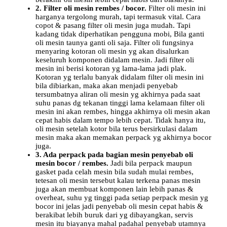
2. Filter oli mesin rembes / bocor.
Filter oli mesin ini
harganya tergolong murah, tapi termasuk vital. Cara
copot & pasang filter oli mesin juga mudah. Tapi
kadang tidak diperhatikan pengguna mobi, Bila ganti
oli mesin taunya ganti oli saja. Filter oli fungsinya
menyaring kotoran oli mesin yg akan disalurkan
keseluruh komponen didalam mesin. Jadi filter oli
mesin ini berisi kotoran yg lama-lama jadi plak.
Kotoran yg terlalu banyak didalam filter oli mesin ini
bila dibiarkan, maka akan menjadi penyebab
tersumbatnya aliran oli mesin yg akhirnya pada saat
suhu panas dg tekanan tinggi lama kelamaan filter oli
mesin ini akan rembes, hingga akhirnya oli mesin akan
cepat habis dalam tempo lebih cepat. Tidak hanya itu,
oli mesin setelah kotor bila terus bersirkulasi dalam
mesin maka akan memakan perpack yg akhirnya bocor
juga.
3. Ada perpack pada bagian mesin penyebab oli
mesin bocor / rembes.
Jadi bila perpack maupun
gasket pada celah mesin bila sudah mulai rembes,
tetesan oli mesin tersebut kalau terkena panas mesin
juga akan membuat komponen lain lebih panas &
overheat, suhu yg tinggi pada setiap perpack mesin yg
bocor ini jelas jadi penyebab oli mesin cepat habis &
berakibat lebih buruk dari yg dibayangkan, servis
mesin itu biayanya mahal padahal penyebab utamnya