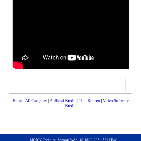
Home
|
All Category
|
Aplikasi Kredit
|
Tipe Konten
|
Video Software
Kredit
MCSCV Technical Support WA : +62-8822-008-4521 [Tyo]