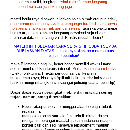
tersebut valid, lengkap,
terbukti aktif sebab langsung
mendownloadnya sekarang juga.
materi berikutnya dibawah, silahkan boleh simak ataupun tidak,
seumpama masih punya waktu luang ingin tau lebih cara servis
hp spesial silahkan simak sampai selesai,
tapi jika waktu mepet
buru-buru, maka silahkan langsung download saja di atas
memakai data email yang valid. Praktis mudah Efisien!
MATERI INTI BELAJAR CARA SERVIS HP SUDAH SEMUA
DIJELASKAN DIATAS, selanjutnya silahkan terserah atas
pilihan kebutuhan! :
Maka Bilamana
siang ini, benar-benar memiliki waktu Luang
serius membutuhkan teknik intensif,
Perhatikan hal baru berikut.
(Efektif waktunya, Praktis penggunaanya, Realistis
implementasinya, Hasilnya Aplikatif baik sekedar hoby atau
bahkan mengembangkannya sebagai peluang usaha repair hp)
Dasar-dasar repair perangkat mobile dan masalah sering
terjadi namun jarang diperhatikan :
Repair ataupun service menggunakan berbagai teknik
reparasi Hp
merupakan salah satu aktifitas teknik akurat dalam
mengatasi berbagai masalah pada handphone maupun
ponsel baik dari segi hardware replacement maupun
memperbaiki firmware dalam berbagai blok menggunakan