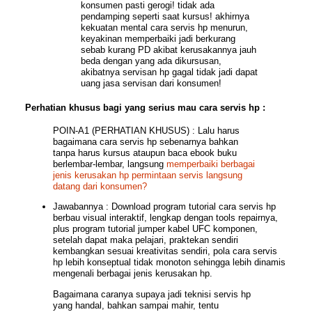
konsumen pasti gerogi! tidak ada
pendamping seperti saat kursus! akhirnya
kekuatan mental cara servis hp menurun,
keyakinan memperbaiki jadi berkurang
sebab kurang PD akibat kerusakannya jauh
beda dengan yang ada dikursusan,
akibatnya servisan hp gagal tidak jadi dapat
uang jasa servisan dari konsumen!
Perhatian khusus bagi yang serius mau cara servis hp :
POIN-A1 (PERHATIAN KHUSUS) :
Lalu harus
bagaimana cara servis hp sebenarnya bahkan
tanpa harus kursus ataupun baca ebook buku
berlembar-lembar, langsung
memperbaiki berbagai
jenis kerusakan hp permintaan servis langsung
datang dari konsumen?
Jawabannya : Download program tutorial cara servis hp
berbau visual interaktif, lengkap dengan tools repairnya,
plus program tutorial jumper kabel UFC komponen,
setelah dapat maka pelajari, praktekan sendiri
kembangkan sesuai kreativitas sendiri, pola cara servis
hp lebih konseptual tidak monoton sehingga lebih dinamis
mengenali berbagai jenis kerusakan hp.
Bagaimana caranya supaya jadi teknisi servis hp
yang handal, bahkan sampai mahir, tentu