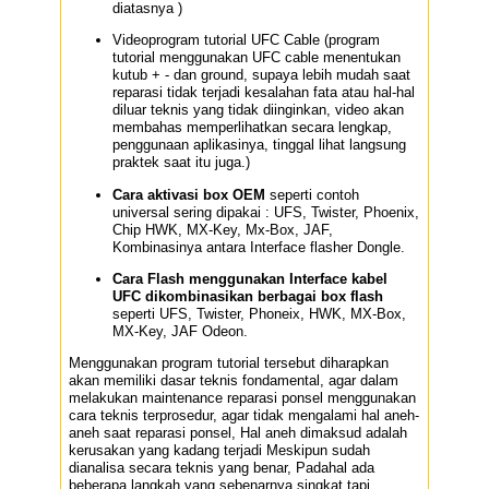
diatasnya )
Videoprogram tutorial UFC Cable (program
tutorial menggunakan UFC cable menentukan
kutub + - dan ground, supaya lebih mudah saat
reparasi tidak terjadi kesalahan fata atau hal-hal
diluar teknis yang tidak diinginkan, video akan
membahas memperlihatkan secara lengkap,
penggunaan aplikasinya, tinggal lihat langsung
praktek saat itu juga.)
Cara aktivasi box OEM
seperti contoh
universal sering dipakai : UFS, Twister, Phoenix,
Chip HWK, MX-Key, Mx-Box, JAF,
Kombinasinya antara Interface flasher Dongle.
Cara Flash menggunakan Interface kabel
UFC dikombinasikan berbagai box flash
seperti UFS, Twister, Phoneix, HWK, MX-Box,
MX-Key, JAF Odeon.
Menggunakan
program tutorial tersebut diharapkan
akan memiliki dasar teknis fondamental, agar dalam
melakukan maintenance reparasi ponsel menggunakan
cara teknis terprosedur, agar tidak mengalami hal aneh-
aneh saat reparasi ponsel, Hal aneh dimaksud adalah
kerusakan yang kadang terjadi Meskipun sudah
dianalisa secara teknis yang benar, Padahal ada
beberapa langkah yang sebenarnya singkat tapi