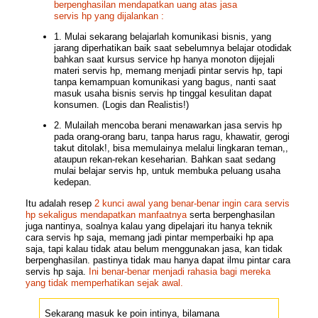
berpenghasilan mendapatkan uang atas jasa
servis hp yang dijalankan :
1. Mulai sekarang belajarlah komunikasi bisnis, yang
jarang diperhatikan baik saat sebelumnya belajar otodidak
bahkan saat kursus service hp hanya monoton dijejali
materi servis hp, memang menjadi pintar servis hp, tapi
tanpa kemampuan komunikasi yang bagus, nanti saat
masuk usaha bisnis servis hp tinggal kesulitan dapat
konsumen. (Logis dan Realistis!)
2. Mulailah mencoba berani menawarkan jasa servis hp
pada orang-orang baru, tanpa harus ragu, khawatir, gerogi
takut ditolak!, bisa memulainya melalui lingkaran teman,,
ataupun rekan-rekan keseharian. Bahkan saat sedang
mulai belajar servis hp, untuk membuka peluang usaha
kedepan.
Itu adalah resep
2 kunci awal yang benar-benar ingin cara servis
hp sekaligus mendapatkan manfaatnya
serta berpenghasilan
juga nantinya, soalnya kalau yang dipelajari itu hanya teknik
cara servis hp saja, memang jadi pintar memperbaiki hp apa
saja, tapi kalau tidak atau belum menggunakan jasa, kan tidak
berpenghasilan. pastinya tidak mau hanya dapat ilmu pintar cara
servis hp saja.
Ini benar-benar menjadi rahasia bagi mereka
yang tidak memperhatikan sejak awal.
Sekarang masuk ke poin intinya, bilamana