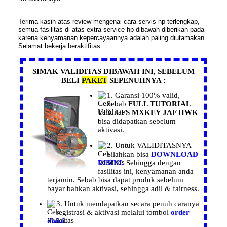
Terima kasih atas review mengenai cara servis hp terlengkap,
semua fasilitas di atas extra service hp dibawah diberikan pada
karena kenyamanan kepercayaannya adalah paling diutamakan.
Selamat bekerja beraktifitas.
SIMAK VALIDITAS DIBAWAH INI, SEBELUM
BELI
PAKET
SEPENUHNYA :
1.
Garansi
100% valid,
Sebab
FULL TUTORIAL
UFC UFS MXKEY JAF HWK
bisa didapatkan sebelum
aktivasi.
2. Untuk
VALIDITASNYA
Silahkan bisa
DOWNLOAD
DISINI.
Sehingga dengan
fasilitas ini, kenyamanan anda
terjamin. Sebab bisa dapat produk sebelum
bayar bahkan aktivasi, sehingga adil & fairness.
3. Untuk mendapatkan secara penuh caranya
registrasi
& aktivasi melalui tombol
order
disini.