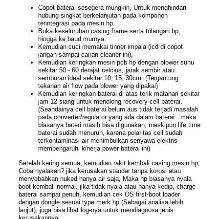
Copot baterai sesegera mungkin, Untuk menghindari
hubung singkat berkelanjutan pada komponen
terintegrasi pada mesin hp.
Buka keseluruhan casing frame serta tulangan hp,
hingga ke baud murnya.
Kemudian cuci memakai tinner impala (lcd di copot
jangan sampai cairan cleaner ini),
Kemudian keringkan mesin pcb hp dengan blower suhu
sekitar 50 - 60 derajat celcius, jarak sembir atau
semburan ideal sekitar 10, 15, 30cm. (Tergantung
tekanan air flow pada blower yang dipakai)
Kemudian keringkan baterai di atas terik matahari sekitar
jam 12 siang untuk menolong recovery cell baterai.
(Seandainya cell baterai belum aus tidak terjadi masalah
pada converter/regulator yang ada dalam baterai : maka
biasanya bateri masih bisa digunakan, meskipun life time
baterai sudah menurun, karena polaritas cell sudah
terkontaminasi air menimbulkan senyawa elektris
mempengaruhi kinerja power baterai ini)
Setelah kering semua, kemudian rakit kembali casing mesin hp,
Coba nyalakan? jika kerusakan standar tanpa korosi atau
menyebabkan nuked hanya air saja, Maka hp biasanya nyala
boot kembali normal. jika tidak nyala atau hanya kedip, charge
baterai sampai penuh, kemudian cek OS first-boot loader
dengan dongle sesuai type merk hp (Sebagai analisa lebih
lanjut), juga bisa lihat log-nya untuk mendiagnosa jenis
kerusakannya.