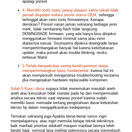
apalagi ponsel.
4. Memiliki tools statis jarang ataupun sama sekali tidak
pernah diupdate melalui server utama OEM
,
sehingga
tertinggal akan versi tools firmwarenya. Kenapa
demikian? Ponsel varian jaman sekarang berbagai jenis
merk, tidak sembarang flash tidak langsung
DOWNGRADE firmware, yang ada hanya bisa diinjeksi
menggunakan firmware minimal sama atau versi
diatasnya sesuai. Seumpama dipaksa downgrade tanpa
mempertimbangakan banyak hal karena keterbatasan
update, maka ponsel akan trouble blinking, resiko
terbesar Matot.
5.Terlalu berspekulasi sering bereksperimen tanpa
mempertimbangkan basic fundamental.
karena hal ini
akan mempersulit menganalisa troubleshooting terutama
jika mengerjakan hardware replaceable komponen.
Itulah 5 Kunci dasar
supaya tidak menemukan masalah aneh-
aneh atau
kerusakan tidak standar pada hp
dan mempermudah
analisa secara teknis saat reparasi ponsel karena sudah
memiliki basic memadai tentang
pengetahuan dasar kebutuhan
teknisi hp
dalam mengaplikasikan kedepannya.
Temukan sekarang juga Apabila benar-benar serius ingin
mempelajarinya, atau ingin memulai belajar teknik-tekniknya,
baik manfaat prioritas edukatif maupun manfaat lainnya lebih
berarti bagi. semisal bisa melihat potensinya secara menyeluruh