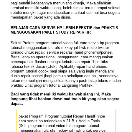
bagi sendiri kedepannya menunjang kinerja, Maka silahkan
semisal memiliki waktu luang, boleh simak terus sampai selesai
seteliti mungkin agar mendapatkan manfaat optimal bisa segera
mendapakan paket yang ada disini.
BELAJAR CARA SERVIS HP LEBIH EFEKTIF dan PRAKTIS
MENGGUNAKAN PAKET STUDY REPAIR HP.
Solusi Praktis program tutorial video full cara servis hp program
tutorial menggunakan ufc ufs mxkey jaf hwk micro twister
tornado untuk repair, service reparasi hand phone/hp/ponsel.
Berisi lengkap operasional, penggunaan, cara menggunakan
beberapa box flasher sebagai kebutuhan repair. Tips triks
rahasia teknik dasar (Efektif Aplikatif) repair hand phone
.
program tutorial cocok bagi siapa saja yang ingin mendalami
dunia repair ponsel (bagi pemula sekalipun dari nol, seandainya
tekun mempelajari mengaplikasikannya pasti bisa) teknis mudah
praktis. Lihat program tutorial Langsung Praktek.
Bagi
yang tidak memiliki waktu banyak
siang ini, Maka
langsung lihat bahkan download tools kit yang akan segera
dapat..
paket Program Program tutorial Repair HandPhnoe
cara servis hp terlengkap V.21.B + Add in Tools
(ISI : program tutorial video full program tutorial
menggunakan ufc ufs mxkey jaf hwk untuk service