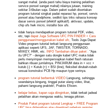
sangat mahal. (anda pasti tahu biaya training pelatihan
service ponsel sangat mahal) nilainya jutaan, training
sekitar 3-6bulan saja. Dalam paket sudah disertakan
program tutorial singkat padat reparasi hp, ponsel, servis
ponsel atau handphone, sedikit tips triks rahasia konsep
dasar servis ponsel (efektif aplikatif). aktivasi, update,
chip ufs hwk micro, installsi box ufs.
tidak hanya mendapatkan program tutorial PDF, video,
etc, tapi
dapat Juga Software UFC PIN FINDER + Cara
penggunaan/menggunakan kabel ufc,
Tools Juga Dapat
Video program tutorial terkait langsung penggunaan
aplikasi seperti UFS, JAF, TWISTER, TORNADO,
MXKEY, HWK, etc.
INFO Tambahan diluar paket
:
"Apa
itu UFC?" - dengan satu dongle kabel UFC maka tidak
perlu menyimpan mempersiapkan kabel flash ratusan
bahkan ribuan jumlahnya. PIN/JARUM data in + vcc +
kutub (-) + Kutub (+) + BSI (line), fleksibel dirubah-rubah
sesuai konstruksi PCB Hp maupun type serinya.
program tutorial berbentuk VIDEO
Langsung, sehingga
seandainya bingung, tinggal putar ulang video, lihat,
pahami langsung praktek!, Praktis Efisien.
belajar bebas, kapan saja diinginkan
, tidak terkait jadwal
pelatihan akan menguras waktu, tenaga pikiran.
Produk Paket program tutorial Lengkap + FREE Program
UFC bisa didapatkan atau download sebelum register