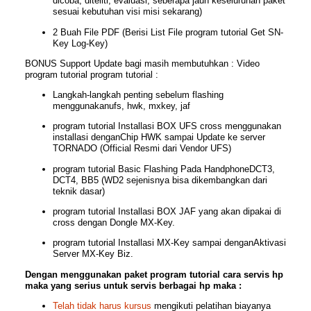
dicoba, diteliti, evaluasi, seberapa jauh keseluruhan paket
sesuai kebutuhan visi misi sekarang)
2 Buah File PDF (Berisi List File program tutorial Get SN-
Key Log-Key)
BONUS Support Update bagi masih membutuhkan : Video
program tutorial program tutorial :
Langkah-langkah penting sebelum flashing
menggunakanufs, hwk, mxkey, jaf
program tutorial Installasi BOX UFS cross menggunakan
installasi denganChip HWK sampai Update ke server
TORNADO (Official Resmi dari Vendor UFS)
program tutorial Basic Flashing Pada HandphoneDCT3,
DCT4, BB5 (WD2 sejenisnya bisa dikembangkan dari
teknik dasar)
program tutorial Installasi BOX JAF yang akan dipakai di
cross dengan Dongle MX-Key.
program tutorial Installasi MX-Key sampai denganAktivasi
Server MX-Key Biz.
Dengan menggunakan paket program tutorial cara servis hp
maka yang serius untuk servis berbagai hp maka :
Telah tidak harus kursus
mengikuti pelatihan biayanya