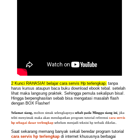
2 Kunci RAHASIA! belajar cara servis Hp terlengkap.
tanpa
harus kursus ataupun baca buku download ebook tebal. setelah
lihat maka langsung praktek. Sehingga pemula sekalipun bisa!.
Hingga berpenghasilan sebab bisa mengatasi masalah flash
dengan BOX Flasher!
Selamat
siang,
mohon simak selengkapnya
sebab pada
Minggu siang ini
, jika
teliti menyimak maka akan mendapatkan program tutorial referensi
cara servis
hp sebagai dasar terlengkap
sebelum menjadi teknisi hp terbaik dikelas..
Saat sekarang memang banyak sekali beredar program tutorial
cara servis hp terlengkap
di internet khususnya berbagai