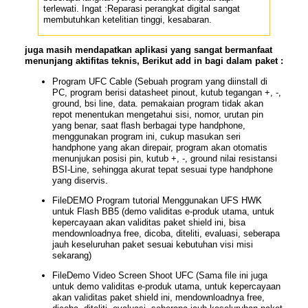
terlewati. Ingat :Reparasi perangkat digital sangat
membutuhkan ketelitian tinggi, kesabaran.
juga masih mendapatkan aplikasi yang sangat bermanfaat
menunjang aktifitas teknis, Berikut add in bagi dalam paket :
Program UFC Cable (Sebuah program yang diinstall di
PC, program berisi datasheet pinout, kutub tegangan +, -,
ground, bsi line, data. pemakaian program tidak akan
repot menentukan mengetahui sisi, nomor, urutan pin
yang benar, saat flash berbagai type handphone,
menggunakan program ini, cukup masukan seri
handphone yang akan direpair, program akan otomatis
menunjukan posisi pin, kutub +, -, ground nilai resistansi
BSI-Line, sehingga akurat tepat sesuai type handphone
yang diservis.
FileDEMO Program tutorial Menggunakan UFS HWK
untuk Flash BB5 (demo validitas e-produk utama, untuk
kepercayaan akan validitas paket shield ini, bisa
mendownloadnya free, dicoba, diteliti, evaluasi, seberapa
jauh keseluruhan paket sesuai kebutuhan visi misi
sekarang)
FileDemo Video Screen Shoot UFC (Sama file ini juga
untuk demo validitas e-produk utama, untuk kepercayaan
akan validitas paket shield ini, mendownloadnya free,