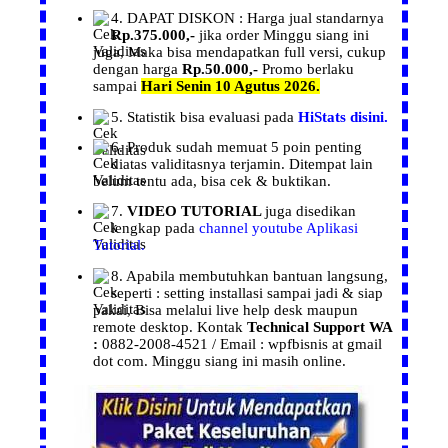
4. DAPAT
DISKON :
Harga
jual
standarnya
Rp.375.000,-
jika order
Minggu siang ini
juga, Maka bisa mendapatkan
full versi, cukup
dengan harga
Rp.50.000,-
Promo berlaku
sampai
Hari Senin 10 Agutus 2026.
5.
Statistik
bisa evaluasi pada
HiStats disini.
6.
Produk
sudah memuat 5 poin penting
diatas validitasnya terjamin. Ditempat lain
belum tentu ada, bisa cek & buktikan.
7.
VIDEO TUTORIAL
juga disedikan
lengkap pada
channel youtube Aplikasi
Tutorial.
8. Apabila membutuhkan bantuan langsung,
seperti : setting installasi
sampai jadi & siap
pakai, Bisa melalui live help desk maupun
remote desktop.
Kontak
Technical Support WA
:
0882-2008-4521 / Email : wpfbisnis at gmail
dot com.
Minggu siang ini masih online.