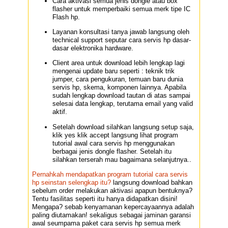
Cara aktivasi semua jenis dongle atau box
flasher untuk memperbaiki semua merk tipe IC
Flash hp.
Layanan konsultasi tanya jawab langsung oleh
technical support seputar cara servis hp dasar-
dasar elektronika hardware.
Client area untuk download lebih lengkap lagi
mengenai update baru seperti : teknik trik
jumper, cara pengukuran, temuan baru dunia
servis hp, skema, komponen lainnya. Apabila
sudah lengkap download tautan di atas sampai
selesai data lengkap, terutama email yang valid
aktif.
Setelah download silahkan langsung setup saja,
klik yes klik accept langsung lihat program
tutorial awal cara servis hp menggunakan
berbagai jenis dongle flasher. Setelah itu
silahkan terserah mau bagaimana selanjutnya..
Pernahkah mendapatkan program tutorial cara servis
hp seinstan selengkap itu?
langsung download bahkan
sebelum order melakukan aktivasi apapun bentuknya?
Tentu fasilitas seperti itu hanya didapatkan disini!
Mengapa? sebab kenyamanan kepercayaannya adalah
paling diutamakan! sekaligus sebagai jaminan garansi
awal seumpama paket cara servis hp semua merk