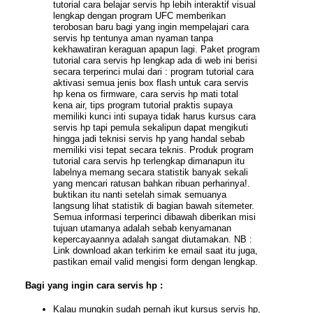
tutorial cara belajar servis hp lebih interaktif visual
lengkap dengan program UFC memberikan
terobosan baru bagi yang ingin mempelajari cara
servis hp tentunya aman nyaman tanpa
kekhawatiran keraguan apapun lagi. Paket program
tutorial cara servis hp lengkap ada di web ini berisi
secara terperinci mulai dari : program tutorial cara
aktivasi semua jenis box flash untuk cara servis
hp kena os firmware, cara servis hp mati total
kena air, tips program tutorial praktis supaya
memiliki kunci inti supaya tidak harus kursus cara
servis hp tapi pemula sekalipun dapat mengikuti
hingga jadi teknisi servis hp yang handal sebab
memiliki visi tepat secara teknis. Produk program
tutorial cara servis hp terlengkap dimanapun itu
labelnya memang secara statistik banyak sekali
yang mencari ratusan bahkan ribuan perharinya!.
buktikan itu nanti setelah simak semuanya
langsung lihat statistik di bagian bawah sitemeter.
Semua informasi terperinci dibawah diberikan misi
tujuan utamanya adalah sebab kenyamanan
kepercayaannya adalah sangat diutamakan. NB :
Link download akan terkirim ke email saat itu juga,
pastikan email valid mengisi form dengan lengkap.
Bagi yang ingin cara servis hp :
Kalau mungkin sudah pernah ikut kursus servis hp,