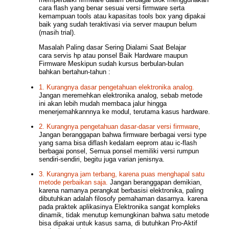
cara flash yang benar sesuai versi firmware serta
kemampuan tools atau kapasitas tools box yang dipakai
baik yang sudah teraktivasi via server maupun belum
(masih trial).
Masalah Paling dasar Sering Dialami Saat Belajar
cara servis hp atau ponsel Baik Hardware maupun
Firmware Meskipun sudah kursus berbulan-bulan
bahkan bertahun-tahun :
1. Kurangnya dasar pengetahuan elektronika analog.
Jangan meremehkan elektronika analog, sebab metode
ini akan lebih mudah membaca jalur hingga
menerjemahkannnya ke modul, terutama kasus hardware.
2. Kurangnya pengetahuan dasar-dasar versi firmware
,
Jangan beranggapan bahwa firmware berbagai versi type
yang sama bisa diflash kedalam eeprom atau ic-flash
berbagai ponsel, Semua ponsel memiliki versi rumpun
sendiri-sendiri, begitu juga varian jenisnya.
3. Kurangnya jam terbang, karena puas menghapal satu
metode perbaikan saja.
Jangan beranggapan demikian,
karena namanya perangkat berbasisi elektronika, paling
dibutuhkan adalah filosofy pemahaman dasarnya. karena
pada praktek aplikasinya Elektronika sangat kompleks
dinamik, tidak menutup kemungkinan bahwa satu metode
bisa dipakai untuk kasus sama, di butuhkan Pro-Aktif