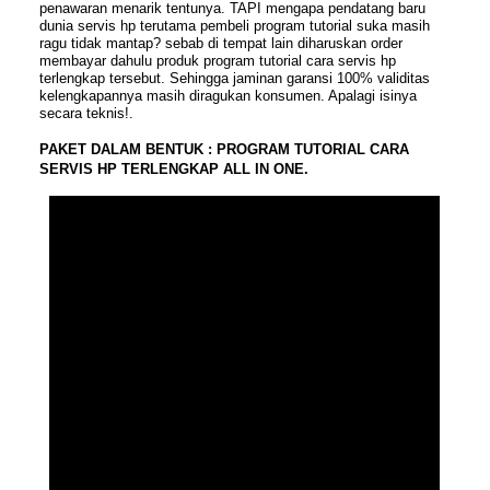
penawaran menarik tentunya. TAPI mengapa pendatang baru
dunia servis hp terutama pembeli program tutorial suka masih
ragu tidak mantap? sebab di tempat lain diharuskan order
membayar dahulu produk program tutorial cara servis hp
terlengkap tersebut. Sehingga jaminan garansi 100% validitas
kelengkapannya masih diragukan konsumen. Apalagi isinya
secara teknis!.
PAKET DALAM BENTUK : PROGRAM TUTORIAL CARA
SERVIS HP TERLENGKAP ALL IN ONE.