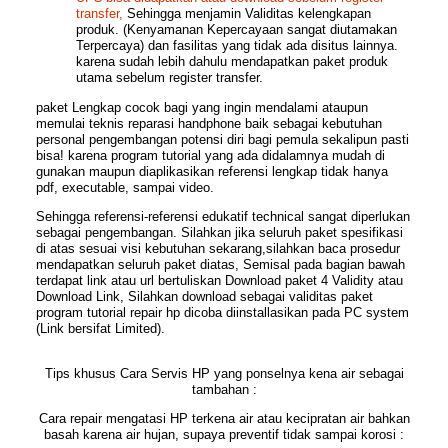
transfer,
Sehingga menjamin Validitas kelengkapan
produk. (Kenyamanan Kepercayaan sangat diutamakan
Terpercaya) dan fasilitas yang tidak ada disitus lainnya.
karena sudah lebih dahulu mendapatkan paket produk
utama sebelum register transfer.
paket Lengkap cocok bagi yang ingin mendalami ataupun
memulai teknis reparasi handphone baik sebagai kebutuhan
personal pengembangan potensi diri bagi
pemula sekalipun pasti
bisa!
karena program tutorial yang ada didalamnya mudah di
gunakan maupun diaplikasikan referensi lengkap tidak hanya
pdf, executable, sampai video.
Sehingga referensi-referensi edukatif technical sangat diperlukan
sebagai pengembangan. Silahkan jika seluruh paket spesifikasi
di atas sesuai visi kebutuhan sekarang,silahkan baca prosedur
mendapatkan seluruh paket diatas, Semisal pada bagian bawah
terdapat link atau url bertuliskan Download paket 4 Validity atau
Download Link, Silahkan download sebagai validitas paket
program tutorial repair hp
dicoba diinstallasikan pada PC system
(Link bersifat Limited).
Tips khusus Cara Servis HP yang ponselnya kena air sebagai
tambahan :
Cara repair mengatasi HP terkena air
atau kecipratan air bahkan
basah karena air hujan, supaya preventif tidak sampai korosi :