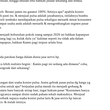
ibuan, hingga ratusan ribu bahkan jutaan sekarang ada semua,
li. Berani jamin itu garansi 100%. Artinya apa? apabila konter
ah pasti itu. & menjual pulsa adalah jawabannya, istilahnya bumbu
mbeli sembako mendapatkan pulsa sekaligus menarik minat konsumen
 tempat usaha anda adalah menarik & mengembangkan segmen pasar
a.
lu menjadi kebutuhan pokok orang sampai
2026 ini bahkan kapanpun
ang lagi ya, kulak dulu ya" kalimat seperti itu tidak ada dalam
berapapun, bahkan
Kamis pagi inipun selalu bisa.
 ada patokan harga dalam dunia jasa servis hp.
 lebih realistis begini :
Kamis pagi ini sedang ada dimana? coba,
ergerak dari sekarang!.
ngan dari usaha konter pulsa. Justru gebrak pasar pulsa dg harga yg
 pulsa untuk apa? berjualan pulsa murah itu menjadi gerbang &
umen baru banyak setiap hari, ingat hukum pasar "Konsumen hanya
ogyanya sampai disini sudah paham sekali maksudnya. Menjual
rbaik supaya usaha konter pulsa laris & jasa servis hp lancar.
s. & itulah intinya.