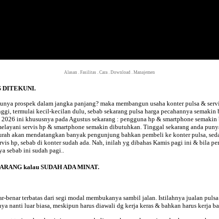
Alasan
.
Fasilitas
.
Cara
.
Download
.
Manajemen
US DITEKUNI.
la punya prospek dalam jangka panjang? maka
membangun usaha konter pulsa & serv
 tinggi, termulai kecil-kecilan dulu, sebab sekarang pulsa harga pecahannya sema
a
2026 ini khususnya pada
Agustus sekarang : pengguna hp & smartphone semakin 
elayani servis hp & smartphone semakin dibutuhkan. Tinggal sekarang anda punya 
rah akan mendatangkan banyak pengunjung bahkan pembeli ke konter pulsa, sedang
s hp, sebab di konter sudah ada. Nah, inilah yg dibahas
Kamis pagi ini & bila p
ya sebab ini sudah
pagi..
RANG kalau SUDAH ADA MINAT.
-benar terbatas dari segi modal membukanya sambil jalan. Istilahnya jualan pulsa 
 nanti luar biasa, meskipun harus diawali dg kerja keras & bahkan harus kerja ba