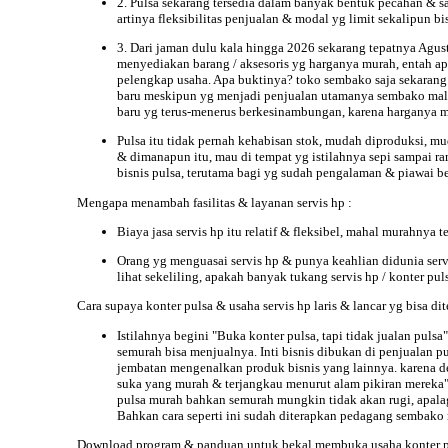
2. Pulsa sekarang tersedia dalam banyak bentuk pecahan & sa
artinya fleksibilitas penjualan & modal yg limit sekalipun bi
3. Dari jaman dulu kala hingga
2026 sekarang tepatnya
Agust
menyediakan barang / aksesoris yg harganya murah, entah apa
pelengkap usaha. Apa buktinya? toko sembako saja sekaran
baru meskipun yg menjadi penjualan utamanya sembako malah
baru yg terus-menerus berkesinambungan, karena harganya m
Pulsa itu tidak pernah kehabisan stok, mudah diproduksi, m
& dimanapun itu, mau di tempat yg istilahnya sepi sampai rama
bisnis pulsa, terutama bagi yg sudah pengalaman & piawai b
Mengapa menambah
fasilitas
& layanan servis hp :
Biaya jasa servis hp itu relatif & fleksibel, mahal murahnya t
Orang yg menguasai servis hp & punya keahlian didunia servis
lihat sekeliling, apakah banyak tukang servis hp / konter pu
Cara
supaya konter pulsa & usaha servis hp laris & lancar yg bisa d
Istilahnya begini "Buka konter pulsa, tapi tidak jualan puls
semurah bisa menjualnya. Inti bisnis dibukan di penjualan pu
jembatan mengenalkan produk bisnis yang lainnya. karena d
suka yang murah & terjangkau menurut alam pikiran mereka
pulsa murah bahkan semurah mungkin tidak akan rugi, apalagi k
Bahkan cara seperti ini sudah diterapkan pedagang sembako m
Download
program & panduan untuk bekal membuka usaha konter pu