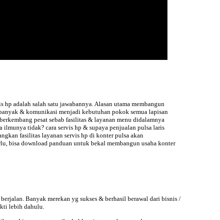
is hp
adalah salah satu jawabannya. Alasan utama membangun
kin banyak & komunikasi menjadi kebutuhan pokok semua lapisan
berkembang pesat sebab fasilitas & layanan menu didalamnya
ilmunya tidak? cara servis hp & supaya penjualan pulsa laris
kan fasilitas layanan servis hp di konter pulsa akan
erlu, bisa download panduan untuk bekal membangun usaha konter
berjalan. Banyak merekan yg sukses & berhasil berawal dari bisnis /
kti lebih dahulu.