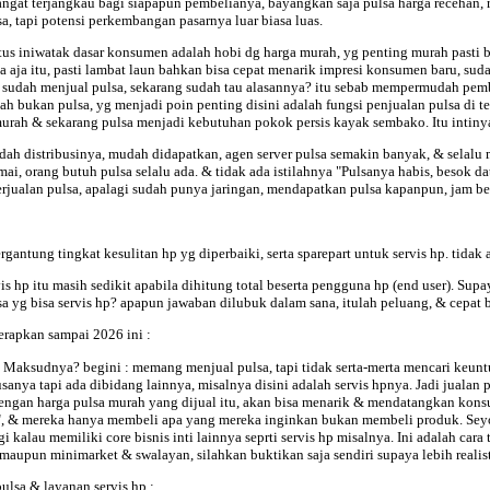
ngat terjangkau bagi siapapun pembelianya, bayangkan saja pulsa harga recehan, r
sa, tapi potensi perkembangan pasarnya luar biasa luas.
us iniwatak dasar konsumen adalah hobi dg harga murah, yg penting murah pasti be
 aja itu, pasti lambat laun bahkan bisa cepat menarik impresi konsumen baru, sud
g sudah menjual pulsa, sekarang sudah tau alasannya? itu sebab mempermudah pe
 bukan pulsa, yg menjadi poin penting disini adalah fungsi penjualan pulsa di
urah & sekarang pulsa menjadi kebutuhan pokok persis kayak sembako. Itu intiny
udah distribusinya, mudah didapatkan, agen server pulsa semakin banyak, & sela
i, orang butuh pulsa selalu ada. & tidak ada istilahnya "Pulsanya habis, besok dat
erjualan pulsa, apalagi sudah punya jaringan, mendapatkan pulsa kapanpun, jam 
ergantung tingkat kesulitan hp yg diperbaiki, serta sparepart untuk servis hp. tidak
 hp itu masih sedikit apabila dihitung total beserta pengguna hp (end user). Supaya
lsa yg bisa servis hp? apapun jawaban dilubuk dalam sana, itulah peluang, & cepat b
iterapkan sampai
2026 ini :
a" Maksudnya? begini : memang menjual pulsa, tapi tidak serta-merta mencari keuntu
sanya tapi ada dibidang lainnya, misalnya disini adalah servis hpnya. Jadi jualan
engan harga pulsa murah yang dijual itu, akan bisa menarik & mendatangkan kons
", & mereka hanya membeli apa yang mereka inginkan bukan membeli produk. Sey
alau memiliki core bisnis inti lainnya seprti servis hp misalnya. Ini adalah cara te
aupun minimarket & swalayan, silahkan buktikan saja sendiri supaya lebih realisti
lsa & layanan servis hp :