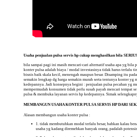
Usaha penjualan pulsa servis hp cukup menghasilkan bila SERI
bila sampai
pagi ini masih mencari-cari alternatif usaha apa yg bi
konter pulsa adalah biaya / modal investasinya tidak harus terlalu
bisnis baik skala kecil, menengah maupun besar. Disamping itu pad
semakin lengkap dg harga semakin murah serta tentunya konter yg m
kedepannya. Jadi konsepnya begini : penjualan pulsa pecahan yg mu
mempermudah konsumen tidak perlu susah payah mencari tempat servi
pulsa & membuka layanan servis hp kedepannya. Simak selengkapn
MEMBANGUN USAHA KONTER PULSA SERVIS HP DARI SEKA
Alasan
membangun usaha konter pulsa :
1. tidak membutuhkan modal terlalu besar, bahkan kalau benar
usaha yg kadang diremehkan banyak orang, padalah potensinya