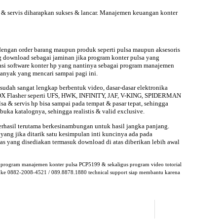
 & servis diharapkan sukses & lancar. Manajemen keuangan konter
dengan order barang maupun produk seperti pulsa maupun aksesoris
g download sebagai jaminan jika program konter pulsa yang
fikasi software konter hp yang nantinya sebagai program manajemen
 banyak yang mencari sampai
pagi ini.
sudah sangat lengkap berbentuk video, dasar-dasar elektronika
is BOX Flasher seperti UFS, HWK, INFINITY, JAF, V-KING, SPIDERMAN
 & servis hp bisa sampai pada tempat & pasar tepat, sehingga
ka katalognya, sehingga realistis & valid exclusive.
erhasil terutama berkesinambungan untuk hasil jangka panjang.
yang jika ditarik satu kesimpulan inti kuncinya ada pada
 yang disediakan termasuk download di atas diberikan lebih awal
program manajemen konter pulsa PCP5199 & sekaligus program video totorial
ak ke 0882-2008-4521 / 089.8878.1880 technical support siap membantu karena