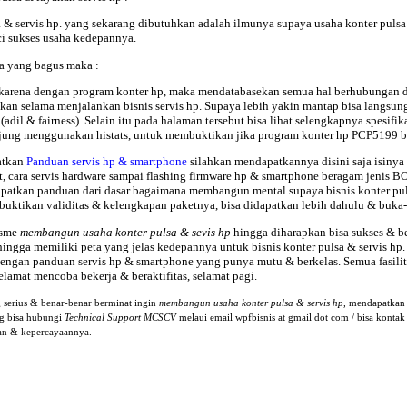
& servis hp. yang sekarang dibutuhkan adalah ilmunya supaya usaha konter pulsa
ci sukses usaha kedepannya.
a yang bagus maka :
: karena dengan program konter hp, maka mendatabasekan semua hal berhubungan 
an selama menjalankan bisnis servis hp. Supaya lebih yakin mantap bisa langsun
 (adil & fairness). Selain itu pada halaman tersebut bisa lihat selengkapnya spesi
gunjung menggunakan histats, untuk membuktikan jika program konter hp PCP5199
atkan
Panduan servis hp & smartphone
silahkan mendapatkannya disini saja isinya 
int, cara servis hardware sampai flashing firmware hp & smartphone beragam jen
atkan panduan dari dasar bagaimana membangun mental supaya bisnis konter pulsa
uktikan validitas & kelengkapan paketnya, bisa didapatkan lebih dahulu & buka-bu
isme
membangun usaha konter pulsa & sevis hp
hingga diharapkan bisa sukses & b
ngga memiliki peta yang jelas kedepannya untuk bisnis konter pulsa & servis hp. 
gan panduan servis hp & smartphone yang punya mutu & berkelas. Semua fasilitas
lamat mencoba bekerja & beraktifitas, selamat
pagi.
g serius & benar-benar berminat ingin
membangun usaha konter pulsa & servis hp,
mendapatkan 
ng bisa hubungi
Technical Support MCSCV
melaui email wpfbisnis at gmail dot com / bisa kont
gan & kepercayaannya.