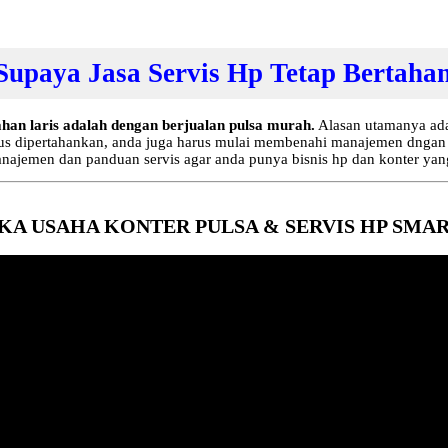
Supaya Jasa Servis Hp Tetap Bertahan
ahan laris adalah dengan berjualan pulsa murah.
Alasan utamanya ada
p harus dipertahankan, anda juga harus mulai membenahi manajemen dng
ajemen dan panduan servis agar anda punya bisnis hp dan konter yang
KA USAHA KONTER PULSA & SERVIS HP SMA