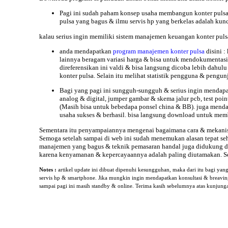
Pagi
ini sudah paham konsep usaha membangun konter pulsa 
pulsa yang bagus & ilmu servis hp yang berkelas adalah kun
kalau serius ingin memiliki sistem
manajemen
keuangan konter puls
anda mendapatkan
program manajemen konter pulsa
disini 
lainnya beragam variasi harga & bisa untuk mendokumentasik
direferensikan ini valdi & bisa langsung dicoba lebih dahulu
konter pulsa. Selain itu melihat statistik pengguna & pen
Bagi yang
pagi ini sungguh-sungguh & serius ingin mendap
analog & digital, jumper gambar & skema jalur pcb, test po
(Masih bisa untuk bebedapa ponsel china & BB). juga mendap
usaha sukses & berhasil. bisa langsung download untuk memb
Sementara itu penyampaiannya mengenai bagaimana cara & mekan
Semoga setelah sampai di web ini sudah menemukan alasan tepat sehi
manajemen yang bagus & teknik pemasaran handal juga didukung den
karena kenyamanan & kepercayaannya adalah paling diutamakan. Se
Notes :
artikel update ini dibuat dipenuhi kesungguhan, maka dari itu bagi yan
servis hp & smartphone. Jika mungkin ingin mendapatkan konsultasi & breavi
sampai
pagi ini masih standby & online. Terima kasih sebelumnya atas kunjun