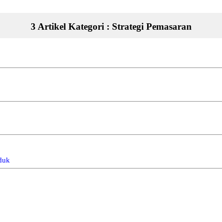
3 Artikel Kategori : Strategi Pemasaran
duk