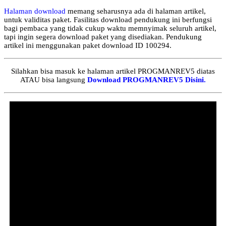
Halaman download
memang seharusnya ada di halaman artikel,
untuk validitas paket. Fasilitas download pendukung ini berfungsi
bagi pembaca yang tidak cukup waktu memnyimak seluruh artikel,
tapi ingin segera download paket yang disediakan. Pendukung
artikel ini menggunakan paket download ID 100294.
Silahkan bisa masuk ke halaman artikel PROGMANREV5 diatas
ATAU bisa langsung
Download PROGMANREV5 Disini.