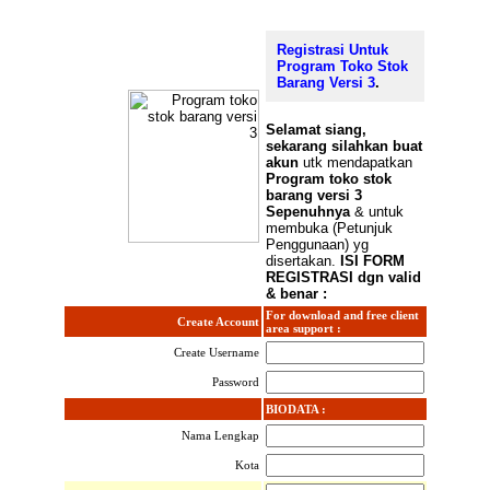
Registrasi Untuk
Program Toko Stok
Barang Versi 3
.
Selamat
siang,
sekarang silahkan buat
akun
utk mendapatkan
Program toko stok
barang versi 3
Sepenuhnya
& untuk
membuka (Petunjuk
Penggunaan) yg
disertakan.
ISI FORM
REGISTRASI dgn valid
& benar :
For download and free client
Create Account
area support :
Create Username
Password
BIODATA :
Nama Lengkap
Kota