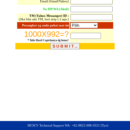
Email (Gmail/Yahoo)
No HP/WA (Aktif)
YM (Yahoo Messanger) ID :
(Jika blm ada YM, beri strip (-) saja.)
Perangkat yg anda pakai saat ini
1000X992=?
* Tulis Hasil Captchanya dg benar!
MCSCV Technical Support WA : +62-8822-008-4521 [Tyo]